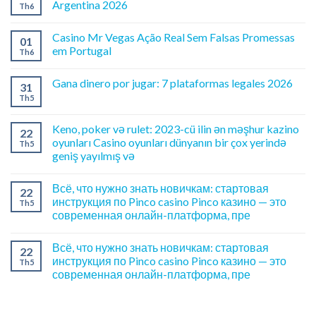
Argentina 2026
Th6
Casino Mr Vegas Ação Real Sem Falsas Promessas
01
em Portugal
Th6
Gana dinero por jugar: 7 plataformas legales 2026
31
Th5
Keno, poker və rulet: 2023-cü ilin ən məşhur kazino
22
oyunları Casino oyunları dünyanın bir çox yerində
Th5
geniş yayılmış və
Всё, что нужно знать новичкам: стартовая
22
инструкция по Pinco casino Pinco казино — это
Th5
современная онлайн-платформа, пре
Всё, что нужно знать новичкам: стартовая
22
инструкция по Pinco casino Pinco казино — это
Th5
современная онлайн-платформа, пре