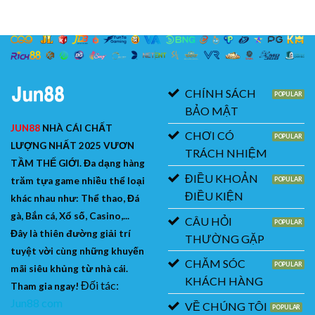
CHÍNH SÁCH
BẢO MẬT
JUN88
NHÀ CÁI CHẤT
CHƠI CÓ
LƯỢNG NHẤT 2025 VƯƠN
TRÁCH NHIỆM
TẦM THẾ GIỚI. Đa dạng hàng
ĐIỀU KHOẢN
trăm tựa game nhiều thể loại
ĐIỀU KIỆN
khác nhau như: Thể thao, Đá
gà, Bắn cá, Xổ số, Casino,...
CÂU HỎI
Đây là thiên đường giải trí
THƯỜNG GẶP
tuyệt vời cùng những khuyến
CHĂM SÓC
mãi siêu khủng từ nhà cái.
KHÁCH HÀNG
Đối tác:
Tham gia ngay!
Jun88 com
VỀ CHÚNG TÔI