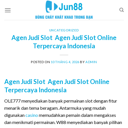
Skip
to
content
UNCATEGORIZED
Agen Judi Slot ️ Agen Judi Slot Online
Terpercaya Indonesia
POSTED ON
10 THÁNG 4, 2026
BY
ADMIN
Agen Judi Slot ️ Agen Judi Slot Online
Terpercaya Indonesia
OLE777 menyediakan banyak permainan slot dengan fitur
menarik dan tema beragam. Antarmuka yang mudah
digunakan
casino
memudahkan pemain dalam mengakses
dan menikmati permainan. W88 menyediakan banyak pilihan