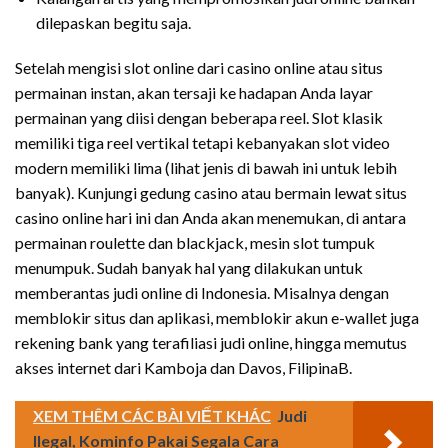
dilepaskan begitu saja.
Setelah mengisi slot online dari casino online atau situs
permainan instan, akan tersaji ke hadapan Anda layar
permainan yang diisi dengan beberapa reel. Slot klasik
memiliki tiga reel vertikal tetapi kebanyakan slot video
modern memiliki lima (lihat jenis di bawah ini untuk lebih
banyak). Kunjungi gedung casino atau bermain lewat situs
casino online hari ini dan Anda akan menemukan, di antara
permainan roulette dan blackjack, mesin slot tumpuk
menumpuk. Sudah banyak hal yang dilakukan untuk
memberantas judi online di Indonesia. Misalnya dengan
memblokir situs dan aplikasi, memblokir akun e-wallet juga
rekening bank yang terafiliasi judi online, hingga memutus
akses internet dari Kamboja dan Davos, FilipinaB.
XEM THÊM CÁC BÀI VIẾT KHÁC
Judi
Ilegal, Kominfo Pakai Segala Cara