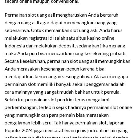
secara online maupun konvensional.
Permainan slot uang asli mengharuskan Anda bertaruh
dengan uang asli agar dapat memenangkan uang yang
sebenarnya. Untuk memainkan slot uang asli, Anda harus
melakukan registrasi di salah satu situs kasino online
Indonesia dan melakukan deposit, sedangkan jika menang
maka Anda pun bisa mencairkan uang ke rekening pribadi.
Secara keseluruhan, permainan slot uang asli memungkinkan
Anda merasakan kesenangan penuh karena bisa
mendapatkan kemenangan sesungguhnya. Alasan mengapa
permainan slot memiliki banyak sekali penggemar adalah
cara mainnya yang sangat mudah bahkan untuk pemula.
Selain itu, permainan slot pun kini terus mengalami
perkembangan, terlebih sejak hadirnya permainan slot online
yang memungkinkan para pemain bisa merasakan
pengalaman lebih seru. Tak hanya permainan slot, laporan
Populix 2024 juga mencatat enam jenis judi online lain yang
paling banyak diakses masyarakat Indonesia, yakni domino