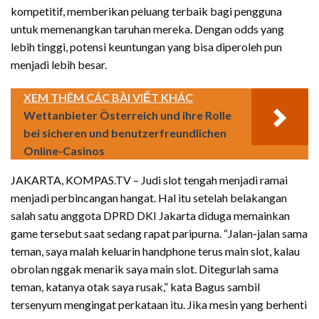
kompetitif, memberikan peluang terbaik bagi pengguna
untuk memenangkan taruhan mereka. Dengan odds yang
lebih tinggi, potensi keuntungan yang bisa diperoleh pun
menjadi lebih besar.
XEM THÊM CÁC BÀI VIẾT KHÁC
Wettanbieter Österreich und ihre Rolle
bei sicheren und benutzerfreundlichen
Online-Casinos
JAKARTA, KOMPAS.TV – Judi slot tengah menjadi ramai
menjadi perbincangan hangat. Hal itu setelah belakangan
salah satu anggota DPRD DKI Jakarta diduga memainkan
game tersebut saat sedang rapat paripurna. “Jalan-jalan sama
teman, saya malah keluarin handphone terus main slot, kalau
obrolan nggak menarik saya main slot. Ditegurlah sama
teman, katanya otak saya rusak,” kata Bagus sambil
tersenyum mengingat perkataan itu. Jika mesin yang berhenti