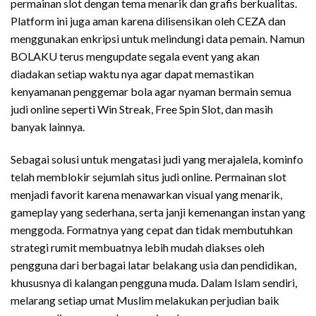
permainan slot dengan tema menarik dan grafis berkualitas.
Platform ini juga aman karena dilisensikan oleh CEZA dan
menggunakan enkripsi untuk melindungi data pemain. Namun
BOLAKU terus mengupdate segala event yang akan
diadakan setiap waktu nya agar dapat memastikan
kenyamanan penggemar bola agar nyaman bermain semua
judi online seperti Win Streak, Free Spin Slot, dan masih
banyak lainnya.
Sebagai solusi untuk mengatasi judi yang merajalela, kominfo
telah memblokir sejumlah situs judi online. Permainan slot
menjadi favorit karena menawarkan visual yang menarik,
gameplay yang sederhana, serta janji kemenangan instan yang
menggoda. Formatnya yang cepat dan tidak membutuhkan
strategi rumit membuatnya lebih mudah diakses oleh
pengguna dari berbagai latar belakang usia dan pendidikan,
khususnya di kalangan pengguna muda. Dalam Islam sendiri,
melarang setiap umat Muslim melakukan perjudian baik