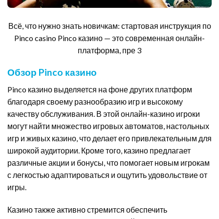
Всё, что нужно знать новичкам: стартовая инструкция по
Pinco casino Pinco казино — это современная онлайн-
платформа, пре 3
Обзор Pinco казино
Pinco казино выделяется на фоне других платформ
благодаря своему разнообразию игр и высокому
качеству обслуживания. В этой онлайн-казино игроки
могут найти множество игровых автоматов, настольных
игр и живых казино, что делает его привлекательным для
широкой аудитории. Кроме того, казино предлагает
различные акции и бонусы, что помогает новым игрокам
с легкостью адаптироваться и ощутить удовольствие от
игры.
Казино также активно стремится обеспечить