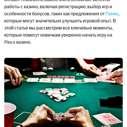
работы с казино, включая регистрацию, выбор игр и
особенности бонусов, таких как предложения от
Пинко
,
которые могут значительно улучшить игровой опыт. В
этой статье мы рассмотрим все ключевые моменты,
которые помогут новичкам уверенно начать игру на
Pinco казино.