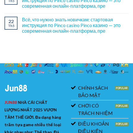
инструкция по Pinco casino Pinco казино — это
Th5
современная онлайн-платформа, пре
Всё, что нужно знать новичкам: стартовая
22
инструкция по Pinco casino Pinco казино — это
Th5
современная онлайн-платформа, пре
CHÍNH SÁCH
BẢO MẬT
JUN88
NHÀ CÁI CHẤT
CHƠI CÓ
LƯỢNG NHẤT 2025 VƯƠN
TRÁCH NHIỆM
TẦM THẾ GIỚI. Đa dạng hàng
ĐIỀU KHOẢN
trăm tựa game nhiều thể loại
ĐIỀU KIỆN
khác nhau như: Thể thao, Đá