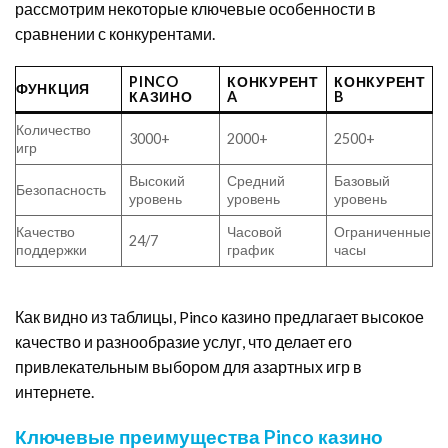
рассмотрим некоторые ключевые особенности в
сравнении с конкурентами.
PINCO
КОНКУРЕНТ
КОНКУРЕНТ
ФУНКЦИЯ
КАЗИНО
A
B
Количество
3000+
2000+
2500+
игр
Высокий
Средний
Базовый
Безопасность
уровень
уровень
уровень
Качество
Часовой
Ограниченные
24/7
поддержки
график
часы
Как видно из таблицы, Pinco казино предлагает высокое
качество и разнообразие услуг, что делает его
привлекательным выбором для азартных игр в
интернете.
Ключевые преимущества Pinco казино