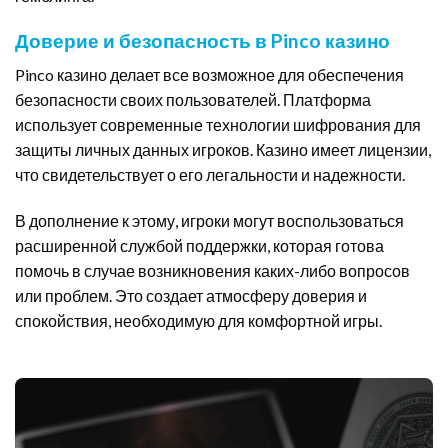
Доверие и безопасность в Pinco казино
Pinco казино делает все возможное для обеспечения
безопасности своих пользователей. Платформа
использует современные технологии шифрования для
защиты личных данных игроков. Казино имеет лицензии,
что свидетельствует о его легальности и надежности.
В дополнение к этому, игроки могут воспользоваться
расширенной службой поддержки, которая готова
помочь в случае возникновения каких-либо вопросов
или проблем. Это создает атмосферу доверия и
спокойствия, необходимую для комфортной игры.