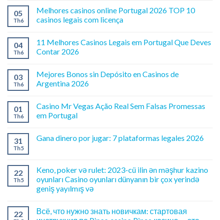
Melhores casinos online Portugal 2026 TOP 10
05
casinos legais com licença
Th6
11 Melhores Casinos Legais em Portugal Que Deves
04
Contar 2026
Th6
Mejores Bonos sin Depósito en Casinos de
03
Argentina 2026
Th6
Casino Mr Vegas Ação Real Sem Falsas Promessas
01
em Portugal
Th6
Gana dinero por jugar: 7 plataformas legales 2026
31
Th5
Keno, poker və rulet: 2023-cü ilin ən məşhur kazino
22
oyunları Casino oyunları dünyanın bir çox yerində
Th5
geniş yayılmış və
Всё, что нужно знать новичкам: стартовая
22