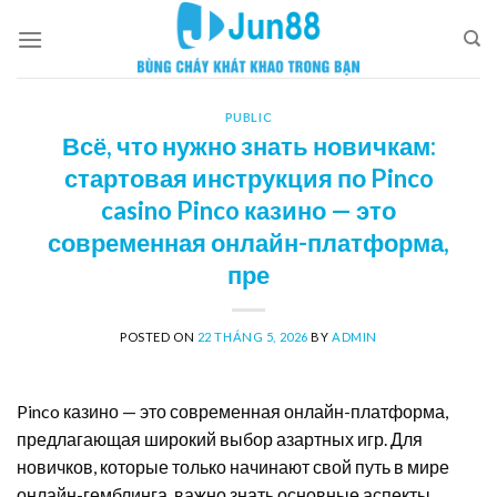
Skip
to
content
PUBLIC
Всё, что нужно знать новичкам:
стартовая инструкция по Pinco
casino Pinco казино — это
современная онлайн-платформа,
пре
POSTED ON
22 THÁNG 5, 2026
BY
ADMIN
Pinco казино — это современная онлайн-платформа,
предлагающая широкий выбор азартных игр. Для
новичков, которые только начинают свой путь в мире
онлайн-гемблинга, важно знать основные аспекты