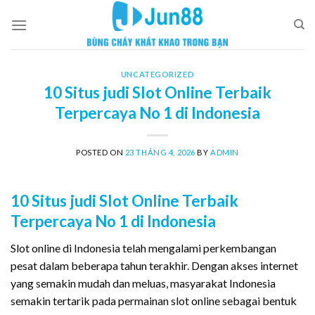
Skip
to
content
UNCATEGORIZED
10 Situs judi Slot Online Terbaik
Terpercaya No 1 di Indonesia
POSTED ON
23 THÁNG 4, 2026
BY
ADMIN
10 Situs judi Slot Online Terbaik
Terpercaya No 1 di Indonesia
Slot online di Indonesia telah mengalami perkembangan
pesat dalam beberapa tahun terakhir. Dengan akses internet
yang semakin mudah dan meluas, masyarakat Indonesia
semakin tertarik pada permainan slot online sebagai bentuk