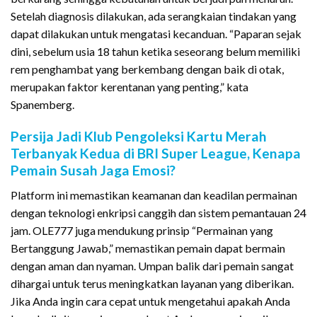
Setelah diagnosis dilakukan, ada serangkaian tindakan yang
dapat dilakukan untuk mengatasi kecanduan. “Paparan sejak
dini, sebelum usia 18 tahun ketika seseorang belum memiliki
rem penghambat yang berkembang dengan baik di otak,
merupakan faktor kerentanan yang penting,” kata
Spanemberg.
Persija Jadi Klub Pengoleksi Kartu Merah
Terbanyak Kedua di BRI Super League, Kenapa
Pemain Susah Jaga Emosi?
Platform ini memastikan keamanan dan keadilan permainan
dengan teknologi enkripsi canggih dan sistem pemantauan 24
jam. OLE777 juga mendukung prinsip “Permainan yang
Bertanggung Jawab,” memastikan pemain dapat bermain
dengan aman dan nyaman. Umpan balik dari pemain sangat
dihargai untuk terus meningkatkan layanan yang diberikan.
Jika Anda ingin cara cepat untuk mengetahui apakah Anda