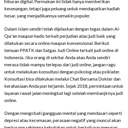
hiburan digital. Permainan ini tidak hanya memberikan
kesenangan, tetapi juga peluang untuk mendapatkan hadiah
besar, yang menjadikannya semakin populer.
Dalam Islam sendiri telah dijelaskan dengan tegas dalam Al-
Qur’an maupun hadis terkait perjudian atau judi baik yang
dilakukan secara online maupun konvensional. Berikut
temuan PPATK dan Satgas Judi Online terkait judi online di
Indonesia. Jika orang di sekitar Anda atau Anda sendiri
merasa tidak mampu terlepas dari judi online, jangan ragu
untuk melakukan konsultasi dengan psikolog atau psikiater.
Konsultasi bisa dilakukan melalui Chat Bersama Dokter dan
kerahasiaan Anda pun terjamin. Sejak 2018, permintaan untuk
layanan rawat jalan meningkat lagi setelah membanjirnya judi
online.
Dengan mengobati gangguan mental yang mendasari seperti
depresi atau kecemasan, perasaan negatif yang muncul akan
berkurang sehingga kebutuhan untuk berjudi pun menurun.