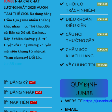
JUN88
NHÀ CÁI CHẤT
CHƠI CÓ
LƯỢNG NHẤT 2025 VƯƠN
TRÁCH NHIỆM
TẦM THẾ GIỚI. Đa dạng hàng
ĐIỀU KHOẢN
trăm tựa game nhiều thể loại
ĐIỀU KIỆN
khác nhau như: Thể thao, Đá
gà, Bắn cá, Xổ số, Casino,...
CÂU HỎI
Đây là thiên đường giải trí
THƯỜNG GẶP
tuyệt vời cùng những khuyến
CHĂM SÓC
mãi siêu khủng từ nhà cái.
KHÁCH HÀNG
Đối tác:
Tham gia ngay!
Jun88 com
VỀ CHÚNG TÔI
ĐĂNG KÝ
QUY ĐỊNH
ĐĂNG NHẬP
JUN88
WEBSITE
:
https://junanhu
NẠP TIỀN
EMAIL
: