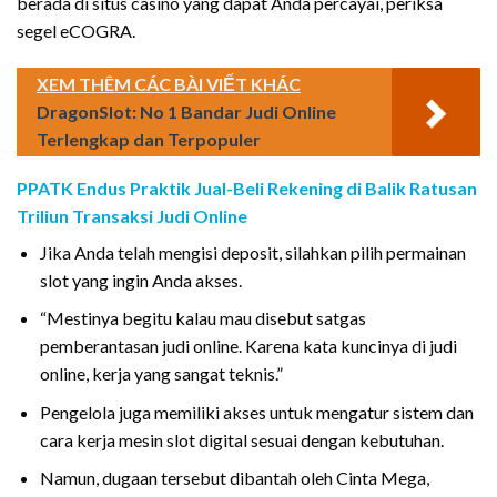
berada di situs casino yang dapat Anda percayai, periksa
segel eCOGRA.
XEM THÊM CÁC BÀI VIẾT KHÁC
DragonSlot: No 1 Bandar Judi Online
Terlengkap dan Terpopuler
PPATK Endus Praktik Jual-Beli Rekening di Balik Ratusan
Triliun Transaksi Judi Online
Jika Anda telah mengisi deposit, silahkan pilih permainan
slot yang ingin Anda akses.
“Mestinya begitu kalau mau disebut satgas
pemberantasan judi online. Karena kata kuncinya di judi
online, kerja yang sangat teknis.”
Pengelola juga memiliki akses untuk mengatur sistem dan
cara kerja mesin slot digital sesuai dengan kebutuhan.
Namun, dugaan tersebut dibantah oleh Cinta Mega,