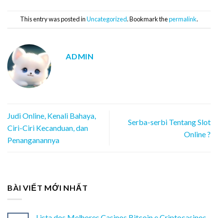
This entry was posted in
Uncategorized
. Bookmark the
permalink
.
ADMIN
Judi Online, Kenali Bahaya,
Serba-serbi Tentang Slot
Ciri-Ciri Kecanduan, dan
Online ?
Penanganannya
BÀI VIẾT MỚI NHẤT
Lista dos Melhores Casinos Bitcoin e Criptocasinos