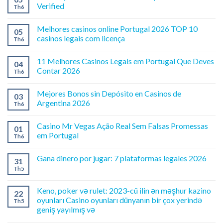
Verified
Th6
Melhores casinos online Portugal 2026 TOP 10
05
casinos legais com licença
Th6
11 Melhores Casinos Legais em Portugal Que Deves
04
Contar 2026
Th6
Mejores Bonos sin Depósito en Casinos de
03
Argentina 2026
Th6
Casino Mr Vegas Ação Real Sem Falsas Promessas
01
em Portugal
Th6
Gana dinero por jugar: 7 plataformas legales 2026
31
Th5
Keno, poker və rulet: 2023-cü ilin ən məşhur kazino
22
oyunları Casino oyunları dünyanın bir çox yerində
Th5
geniş yayılmış və