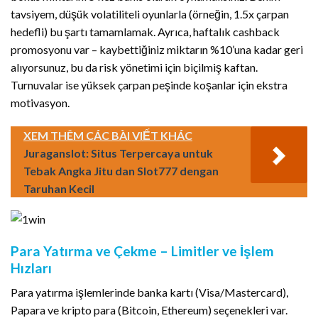
tavsiyem, düşük volatiliteli oyunlarla (örneğin, 1.5x çarpan
hedefli) bu şartı tamamlamak. Ayrıca, haftalık cashback
promosyonu var – kaybettiğiniz miktarın %10’una kadar geri
alıyorsunuz, bu da risk yönetimi için biçilmiş kaftan.
Turnuvalar ise yüksek çarpan peşinde koşanlar için ekstra
motivasyon.
XEM THÊM CÁC BÀI VIẾT KHÁC
Juraganslot: Situs Terpercaya untuk
Tebak Angka Jitu dan Slot777 dengan
Taruhan Kecil
Para Yatırma ve Çekme – Limitler ve İşlem
Hızları
Para yatırma işlemlerinde banka kartı (Visa/Mastercard),
Papara ve kripto para (Bitcoin, Ethereum) seçenekleri var.