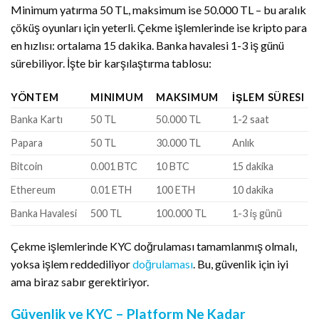
Minimum yatırma 50 TL, maksimum ise 50.000 TL – bu aralık
çöküş oyunları için yeterli. Çekme işlemlerinde ise kripto para
en hızlısı: ortalama 15 dakika. Banka havalesi 1-3 iş günü
sürebiliyor. İşte bir karşılaştırma tablosu:
YÖNTEM
MINIMUM
MAKSIMUM
İŞLEM SÜRESI
Banka Kartı
50 TL
50.000 TL
1-2 saat
Papara
50 TL
30.000 TL
Anlık
Bitcoin
0.001 BTC
10 BTC
15 dakika
Ethereum
0.01 ETH
100 ETH
10 dakika
Banka Havalesi
500 TL
100.000 TL
1-3 iş günü
Çekme işlemlerinde KYC doğrulaması tamamlanmış olmalı,
yoksa işlem reddediliyor
doğrulaması
. Bu, güvenlik için iyi
ama biraz sabır gerektiriyor.
Güvenlik ve KYC – Platform Ne Kadar