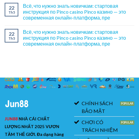
Всё, что нужно знать новичкам: стартовая
22
инструкция по Pinco casino Pinco казино — это
Th5
современная онлайн-платформа, пре
Всё, что нужно знать новичкам: стартовая
22
инструкция по Pinco casino Pinco казино — это
Th5
современная онлайн-платформа, пре
CHÍNH SÁCH
BẢO MẬT
JUN88
NHÀ CÁI CHẤT
CHƠI CÓ
LƯỢNG NHẤT 2025 VƯƠN
TRÁCH NHIỆM
TẦM THẾ GIỚI. Đa dạng hàng