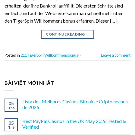
erhalten, der ihre Bankroll auffüllt. Die ersten Schritte sind
einfach, und auf der Webseite kann man schnell mehr über
den TigerSpin Willkommensbonus erfahren. Dieser […]
CONTINUE READING
→
Posted in
211 TigerSpin Willkommensbonus--
Leave a comment
BÀI VIẾT MỚI NHẤT
Lista dos Melhores Casinos Bitcoin e Criptocasinos
05
de 2026
Th6
Best PayPal Casinos in the UK May 2026 Tested &
05
Verified
Th6