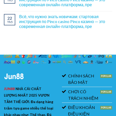
Th5
современная онлайн-платформа, пре
Всё, что нужно знать новичкам: стартовая
22
инструкция по Pinco casino Pinco казино — это
Th5
современная онлайн-платформа, пре
CHÍNH SÁCH
BẢO MẬT
JUN88
NHÀ CÁI CHẤT
CHƠI CÓ
LƯỢNG NHẤT 2025 VƯƠN
TRÁCH NHIỆM
TẦM THẾ GIỚI. Đa dạng hàng
ĐIỀU KHOẢN
trăm tựa game nhiều thể loại
ĐIỀU KIỆN
khác nhau như: Thể thao, Đá