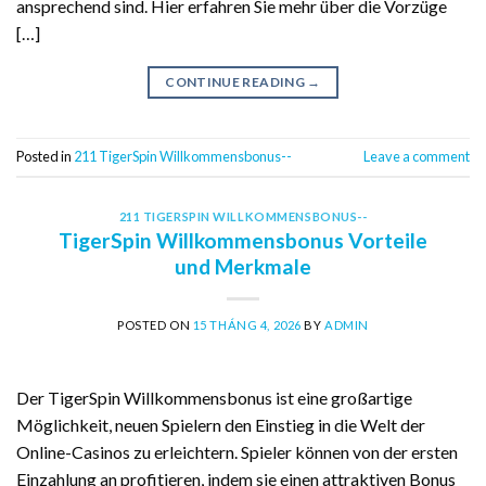
ansprechend sind. Hier erfahren Sie mehr über die Vorzüge
[…]
CONTINUE READING
→
Posted in
211 TigerSpin Willkommensbonus--
Leave a comment
211 TIGERSPIN WILLKOMMENSBONUS--
TigerSpin Willkommensbonus Vorteile
und Merkmale
POSTED ON
15 THÁNG 4, 2026
BY
ADMIN
Der TigerSpin Willkommensbonus ist eine großartige
Möglichkeit, neuen Spielern den Einstieg in die Welt der
Online-Casinos zu erleichtern. Spieler können von der ersten
Einzahlung an profitieren, indem sie einen attraktiven Bonus