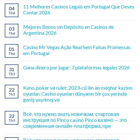
11 Melhores Casinos Legais em Portugal Que Deves
04
Contar 2026
Th6
Mejores Bonos sin Depósito en Casinos de
03
Argentina 2026
Th6
Casino Mr Vegas Ação Real Sem Falsas Promessas
01
em Portugal
Th6
Gana dinero por jugar: 7 plataformas legales 2026
31
Th5
Keno, poker və rulet: 2023-cü ilin ən məşhur kazino
22
oyunları Casino oyunları dünyanın bir çox yerində
Th5
geniş yayılmış və
Всё, что нужно знать новичкам: стартовая
22
инструкция по Pinco casino Pinco казино — это
Th5
современная онлайн-платформа, пре