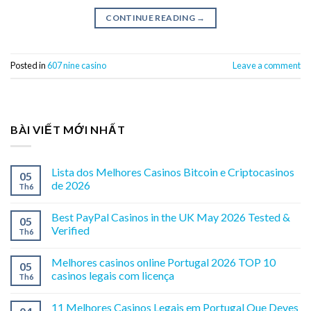
CONTINUE READING
→
Posted in
607 nine casino
Leave a comment
BÀI VIẾT MỚI NHẤT
Lista dos Melhores Casinos Bitcoin e Criptocasinos
05
de 2026
Th6
Best PayPal Casinos in the UK May 2026 Tested &
05
Verified
Th6
Melhores casinos online Portugal 2026 TOP 10
05
casinos legais com licença
Th6
11 Melhores Casinos Legais em Portugal Que Deves