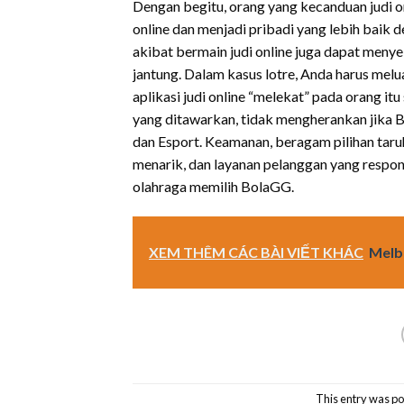
Dengan begitu, orang yang kecanduan judi onl
online dan menjadi pribadi yang lebih baik
akibat bermain judi online juga dapat men
jantung. Dalam kasus lotre, Anda harus melu
aplikasi judi online “melekat” pada orang i
yang ditawarkan, tidak mengherankan jika 
dan Esport. Keamanan, beragam pilihan tar
menarik, dan layanan pelanggan yang respo
olahraga memilih BolaGG.
XEM THÊM CÁC BÀI VIẾT KHÁC
Melbe
This entry was po