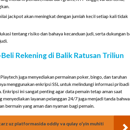
gkan.
ilai jackpot akan meningkat dengan jumlah kecil setiap kali tidak
edukasi tentang risiko dan bahaya kecanduan judi, serta dukungan b
udi.
eli Rekening di Balik Ratusan Triliun
 Playtech juga menyediakan permainan poker, bingo, dan taruhan
anya menggunakan enkripsi SSL untuk melindungi informasi pribadi
. Enkripsi ini sangat penting agar data pemain tetap aman saat
ang menyediakan layanan pelanggan 24/7 juga menjadi tanda bahwa
an bermain yang aman dan nyaman bagi pemain.
arz uz platformasida oddiy va qulay o‘yin muhiti