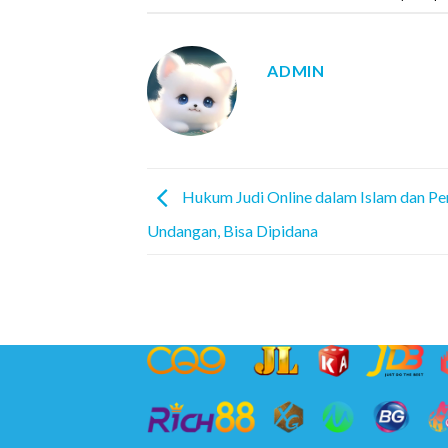
ADMIN
Hukum Judi Online dalam Islam dan P
Undangan, Bisa Dipidana