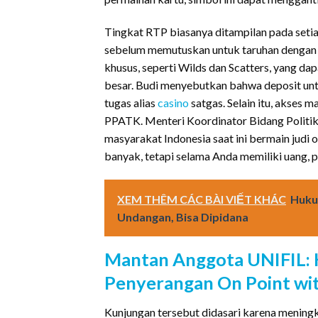
Tingkat RTP biasanya ditampilan pada setia
sebelum memutuskan untuk taruhan dengan ua
khusus, seperti Wilds dan Scatters, yang 
besar. Budi menyebutkan bahwa deposit untuk
tugas alias
casino
satgas. Selain itu, akses 
PPATK. Menteri Koordinator Bidang Politik
masyarakat Indonesia saat ini bermain judi o
banyak, tetapi selama Anda memiliki uang, p
XEM THÊM CÁC BÀI VIẾT KHÁC
Huku
Undangan, Bisa Dipidana
Mantan Anggota UNIFIL: K
Penyerangan On Point wit
Kunjungan tersebut didasari karena meningk