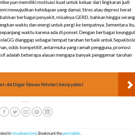
ine pun memiliki motivasi kuat untuk keluar dari lingkaran judi
 demi mewujudkan kehidupan yang damai. Stres atau depresi berat
yebabkan berbagai penyakit, misalnya GERD, bahkan hingga seran
angkan waktu dan energi untuk pergi ke tempatnya. Sementara itu,
tu sepanjang waktu karena ada di ponsel. Dengan berbagai keunggu
BolaGG dianggap sebagai tempat taruhan terbaik untuk Sepakbol
uhan, odds kompetitif, antarmuka yang ramah pengguna, promosi
nsif adalah beberapa alasan mengapa banyak penggemar taruhan
t-də Digər İdman Növləri Səviyyələri
sted in
Uncategorized
. Bookmark the
permalink
.