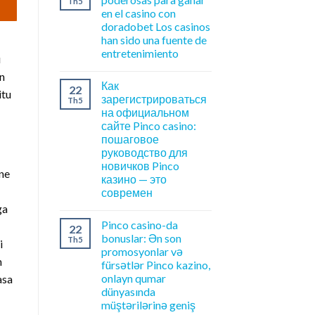
Th5
en el casino con
doradobet Los casinos
han sido una fuente de
entretenimiento
u
un
Как
22
itu
зарегистрироваться
Th5
на официальном
сайте Pinco casino:
пошаговое
руководство для
новичков Pinco
ne
казино — это
современ
ga
Pinco casino-da
22
bonuslar: Ən son
Th5
i
promosyonlar və
n
fürsətlər Pinco kazino,
onlayn qumar
asa
dünyasında
müştərilərinə geniş