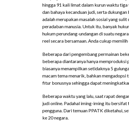
hingga 91 kali limat dalam kurun waktu tiga t
dan bahaya kecanduan judi, serta dukungan b
adalah merupakan masalah sosial yang sulit 
peradaban manusia. Untuk itu, banyak huku
hukum perundang-undangan di suatu negara. F
reel secara bersamaan. Anda cukup memilih d
Beberapa dari pengembang permainan bekerj
beberapa diantaranya hanya memproduksi per
biasanya menampilkan setidaknya 5 gulunga
macam tema menarik, bahkan mengadopsi tem
fitur bonusnya sehingga dapat meningkatk
Beberapa waktu yang lalu, saat rapat deng
judi online. Padahal iming-iming itu bersifa
pengguna. Dari temuan PPATK diketahui, seba
ke 20 negara.