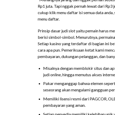
Rp1 juta. Tapi nggak pernah lewat dari Rp3 
cukup klik menu daftar isi semua data anda, s
menu daftar.
Prinsip dasar judi slot yaitu pemain harus
berisi simbol-simbol. Menurutnya, permaina
Setiap kasino yang terdaftar di bagian ini 
cara apa pun. Pemeriksaan ketat kami mencak
pembayaran, dukungan pelanggan, dan banya
Misalnya dengan memblokir situs dan apli
judi online, hingga memutus akses intern
Pakar menganggap bahwa elemen seperti 
seseorang akan mengalami gangguan perj
Memiliki lisensi resmi dari PAGCOR, OL
pembayaran yang aman.
Setiap penyedia memiliki kelebihan unik y