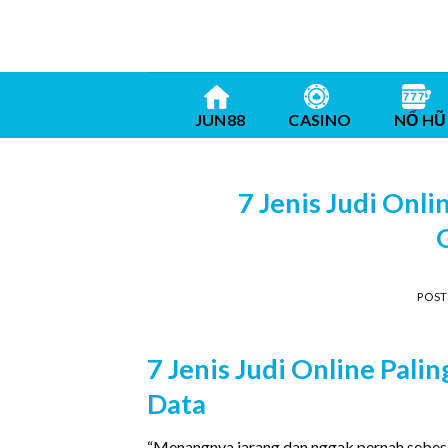
Skip
to
content
JUN88
CASINO
NỔ HŨ
7 Jenis Judi Onli
POS
7 Jenis Judi Online Pali
Data
“Menangnya jarang dan nggak pernah sebesa