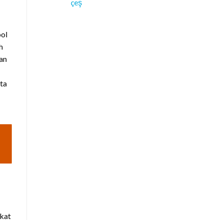
çeş
bol
h
an
ta
gkat