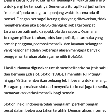
untuk pergi ke tempatnya. Sementara itu, aplikasi judi online
“melekat” pada orang itu sepanjang waktu karena ada di
ponsel. Dengan berbagai keunggulan yang ditawarkan, tidak
mengherankan jika BolaGG dianggap sebagai tempat
taruhan terbaik untuk Sepakbola dan Esport. Keamanan,
beragam pilihan taruhan, odds kompetitif, antarmuka yang
ramah pengguna, promosi menarik, dan layanan pelanggan
yang responsif adalah beberapa alasan mengapa banyak
penggemar taruhan olahraga memilih BolaGG.
Hasil curiannya digunakan untuk membeli narkoba jenis sabu
dan bermain judi slot. Slot di 188BET memiliki RTP tinggi
hingga 98%, memberikan peluang lebih besar untuk menang.
Beragam permainan slot dari penyedia terkenal juga tersedia,
menawarkan variasi menarik bagi pemain.
Slot online di Indonesia telah mengalami perkembangan
pesat dalam beberapa tahun terakhir. Dengan akses internet