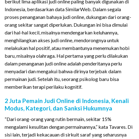
berikut lima aplikasi judi online paling banyak digunakan di
Indonesia, berdasarkan data SimilarWeb. Dalam segala
proses penanganan bahaya judi online, dukungan dari orang-
orang sekitar sangat diperlukan. Dukungan ini bisa dimulai
dari hal-hal kecil, misalnya mendengarkan keluhannya,
menghilangkan akses judi online, mendorongnya untuk
melakukan hal positif, atau membantunya menemukan hobi
baru, misalnya olahraga. Hal pertama yang perlu dilakukan
dalam penanganan judi online adalah penderitanya perlu
menyadari dan mengakui bahwa dirinya terjebak dalam
permainan judi. Setelah itu, seorang psikolog baru bisa
memberikan terapi perilaku kognitif.
2 Juta Pemain Judi Online di Indonesia, Kenali
Modus, Kategori, dan Sanksi Hukumnya
“Dari orang-orang yang rutin bermain, sekitar 15%
mengalami kesulitan dengan permainannya,” kata Tavares. Di
sisi lain, terjadi kekacauan di sirkuit saraf yang seharusnya