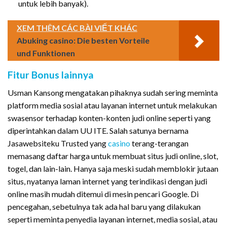
untuk lebih banyak).
XEM THÊM CÁC BÀI VIẾT KHÁC
Abuking casino: Die besten Vorteile
und Funktionen
Fitur Bonus lainnya
Usman Kansong mengatakan pihaknya sudah sering meminta
platform media sosial atau layanan internet untuk melakukan
swasensor terhadap konten-konten judi online seperti yang
diperintahkan dalam UU ITE. Salah satunya bernama
Jasawebsiteku Trusted yang
casino
terang-terangan
memasang daftar harga untuk membuat situs judi online, slot,
togel, dan lain-lain. Hanya saja meski sudah memblokir jutaan
situs, nyatanya laman internet yang terindikasi dengan judi
online masih mudah ditemui di mesin pencari Google. Di
pencegahan, sebetulnya tak ada hal baru yang dilakukan
seperti meminta penyedia layanan internet, media sosial, atau