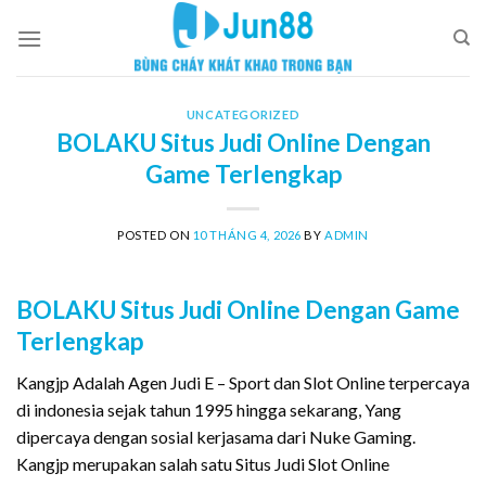
Skip
to
content
UNCATEGORIZED
BOLAKU Situs Judi Online Dengan
Game Terlengkap
POSTED ON
10 THÁNG 4, 2026
BY
ADMIN
BOLAKU Situs Judi Online Dengan Game
Terlengkap
Kangjp Adalah Agen Judi E – Sport dan Slot Online terpercaya
di indonesia sejak tahun 1995 hingga sekarang, Yang
dipercaya dengan sosial kerjasama dari Nuke Gaming.
Kangjp merupakan salah satu Situs Judi Slot Online