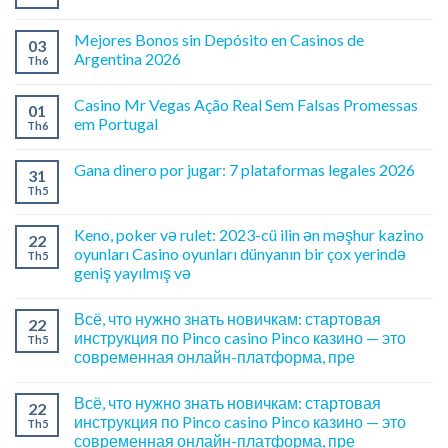
Mejores Bonos sin Depósito en Casinos de
03
Argentina 2026
Th6
Casino Mr Vegas Ação Real Sem Falsas Promessas
01
em Portugal
Th6
Gana dinero por jugar: 7 plataformas legales 2026
31
Th5
Keno, poker və rulet: 2023-cü ilin ən məşhur kazino
22
oyunları Casino oyunları dünyanın bir çox yerində
Th5
geniş yayılmış və
Всё, что нужно знать новичкам: стартовая
22
инструкция по Pinco casino Pinco казино — это
Th5
современная онлайн-платформа, пре
Всё, что нужно знать новичкам: стартовая
22
инструкция по Pinco casino Pinco казино — это
Th5
современная онлайн-платформа, пре