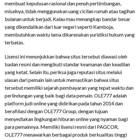
membuat keputusan rasional dan penuh pertimbangan,
misalnya, tidak menggunakan uang cicilan rumah atau tagihan
bulanan untuk berjudi. Kalau mau menangkap bandar besar
yang dikendalikan dari luar negeri seperti Kamboja,
membutuhkan waktu lama dikarenakan yuridiksi hukum yang
terbatas.
Lisensi ini menunjukkan bahwa situs tersebut diawasi oleh
badan resmi dan mengikuti standar keamanan dan keadilan
yang ketat. Selain itu, periksa juga reputasi situs melalui
ulasan dari pemain lain untuk memastikan bahwa situs
tersebut memiliki sejarah pembayaran yang tepat waktu dan
perlindungan yang baik bagi data pemain. OLE777 adalah
platform judi online yang didirikan pada tahun 2014 dan
berafiliasi dengan OLE777 Group, dengan tujuan
menyediakan lingkungan hiburan online yang nyaman bagi
para pemainnya. Memiliki lisensi resmi dari PAGCOR,
OLE777 menawarkan berbagai produk berkualitas tinggi