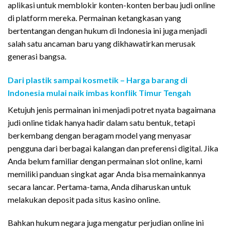
aplikasi untuk memblokir konten-konten berbau judi online
di platform mereka. Permainan ketangkasan yang
bertentangan dengan hukum di Indonesia ini juga menjadi
salah satu ancaman baru yang dikhawatirkan merusak
generasi bangsa.
Dari plastik sampai kosmetik – Harga barang di
Indonesia mulai naik imbas konflik Timur Tengah
Ketujuh jenis permainan ini menjadi potret nyata bagaimana
judi online tidak hanya hadir dalam satu bentuk, tetapi
berkembang dengan beragam model yang menyasar
pengguna dari berbagai kalangan dan preferensi digital. Jika
Anda belum familiar dengan permainan slot online, kami
memiliki panduan singkat agar Anda bisa memainkannya
secara lancar. Pertama-tama, Anda diharuskan untuk
melakukan deposit pada situs kasino online.
Bahkan hukum negara juga mengatur perjudian online ini