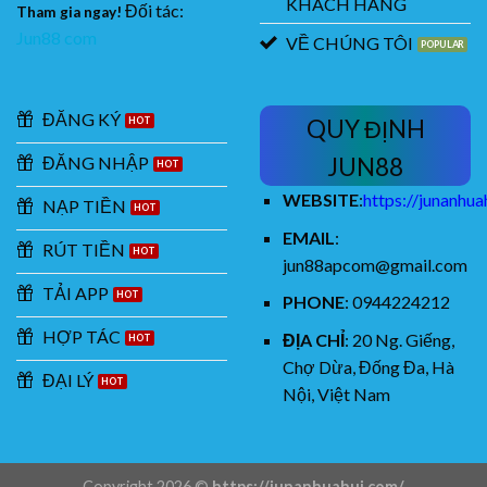
KHÁCH HÀNG
Đối tác:
Tham gia ngay!
Jun88 com
VỀ CHÚNG TÔI
ĐĂNG KÝ
QUY ĐỊNH
ĐĂNG NHẬP
JUN88
WEBSITE
:
https://junanhu
NẠP TIỀN
EMAIL
:
RÚT TIỀN
jun88apcom@gmail.com
TẢI APP
PHONE
: 0944224212
HỢP TÁC
ĐỊA CHỈ
:
20 Ng. Giếng,
Chợ Dừa, Đống Đa, Hà
ĐẠI LÝ
Nội, Việt Nam
Copyright 2026 ©
https://junanhuahui.com/