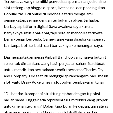
Terpercaya yang memiliki penyediaan permainan judi online
slot terlengkap hingga e-sport, livecasino, dan pancing ikan.
Popularitas judi online di Indonesia terus mengalami
peningkatan, seiring dengan terbukanya akses terhadap
berbagai platform digital. Saya awalnya ragu karena
banyaknya situs abal-abal, tapi setelah mencoba ternyata
benar-benar berbeda. Game-game yang disediakan sangat
fair tanpa bot, terbukti dari banyaknya kemenangan saya.
Dia menciptakan mesin Pinball Ballyhoo yang hanya butuh 1
sen untuk dimainkan. Uang hasil penjualan saham itu dibuat
untuk mendirikan perusahaan sendiri bernama Charles Fey
and Company. Fey saat itu menggarap rancangam baru mesin
slot, yaitu Draw Poker, mesin slot poker pembayaran tunai.
“Dilihat dari komposisi struktur, pejabat dengan tupoksi
harian sama. Enggak ada representasi tim teknis yang proper
untuk menanggulangi.” Dalam tiga bulan ke depan, tim satgas
akan membuat evaluasi kerja yang telah dilakukan dan