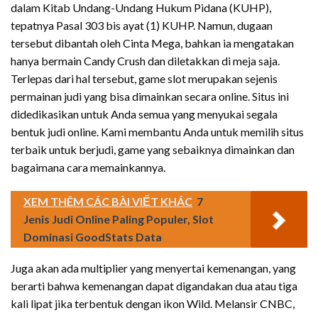
dalam Kitab Undang-Undang Hukum Pidana (KUHP),
tepatnya Pasal 303 bis ayat (1) KUHP. Namun, dugaan
tersebut dibantah oleh Cinta Mega, bahkan ia mengatakan
hanya bermain Candy Crush dan diletakkan di meja saja.
Terlepas dari hal tersebut, game slot merupakan sejenis
permainan judi yang bisa dimainkan secara online. Situs ini
didedikasikan untuk Anda semua yang menyukai segala
bentuk judi online. Kami membantu Anda untuk memilih situs
terbaik untuk berjudi, game yang sebaiknya dimainkan dan
bagaimana cara memainkannya.
XEM THÊM CÁC BÀI VIẾT KHÁC
7
Jenis Judi Online Paling Populer, Slot
Dominasi GoodStats Data
Juga akan ada multiplier yang menyertai kemenangan, yang
berarti bahwa kemenangan dapat digandakan dua atau tiga
kali lipat jika terbentuk dengan ikon Wild. Melansir CNBC,