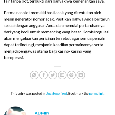
fair tanpa bot, terbukti dari banyaknya kemenangan saya.
Permainan slot memiliki hasil acak yang ditentukan oleh
mesin generator nomor acak. Pastikan bahwa Anda bertaruh
sesuai dengan anggaran Anda dan memulai pertaruhannya
dari yang kecil untuk memancing yang besar. Komisi regulasi
akan mengeluarkan perizinan tersebut agar semua pemain
dapat terlindungi, menjamin keadilan permainannya serta
menjadi pengawas utama bagi kasino-kasino yang
beroperasi.
This entry was posted in
Uncategorized
. Bookmark the
permalink
.
ADMIN