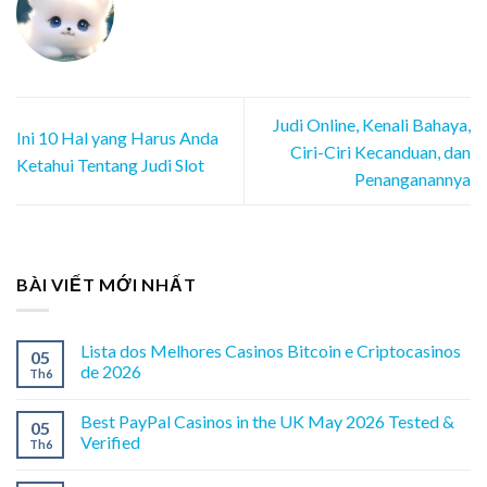
Judi Online, Kenali Bahaya,
Ini 10 Hal yang Harus Anda
Ciri-Ciri Kecanduan, dan
Ketahui Tentang Judi Slot
Penanganannya
BÀI VIẾT MỚI NHẤT
Lista dos Melhores Casinos Bitcoin e Criptocasinos
05
de 2026
Th6
Best PayPal Casinos in the UK May 2026 Tested &
05
Verified
Th6