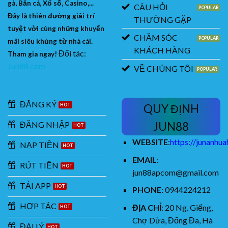
gà, Bắn cá, Xổ số, Casino,...
CÂU HỎI
Đây là thiên đường giải trí
THƯỜNG GẶP
tuyệt vời cùng những khuyến
CHĂM SÓC
mãi siêu khủng từ nhà cái.
KHÁCH HÀNG
Đối tác:
Tham gia ngay!
Jun88 com
VỀ CHÚNG TÔI
ĐĂNG KÝ
QUY ĐỊNH
ĐĂNG NHẬP
JUN88
WEBSITE
:
https://junanhu
NẠP TIỀN
EMAIL
:
RÚT TIỀN
jun88apcom@gmail.com
TẢI APP
PHONE
: 0944224212
HỢP TÁC
ĐỊA CHỈ
:
20 Ng. Giếng,
Chợ Dừa, Đống Đa, Hà
ĐẠI LÝ