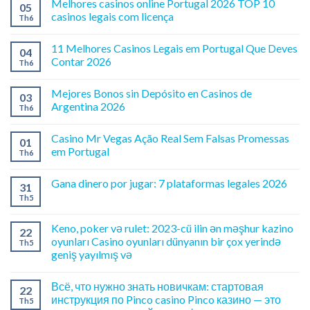
Melhores casinos online Portugal 2026 TOP 10
05
casinos legais com licença
Th6
11 Melhores Casinos Legais em Portugal Que Deves
04
Contar 2026
Th6
Mejores Bonos sin Depósito en Casinos de
03
Argentina 2026
Th6
Casino Mr Vegas Ação Real Sem Falsas Promessas
01
em Portugal
Th6
Gana dinero por jugar: 7 plataformas legales 2026
31
Th5
Keno, poker və rulet: 2023-cü ilin ən məşhur kazino
22
oyunları Casino oyunları dünyanın bir çox yerində
Th5
geniş yayılmış və
Всё, что нужно знать новичкам: стартовая
22
инструкция по Pinco casino Pinco казино — это
Th5