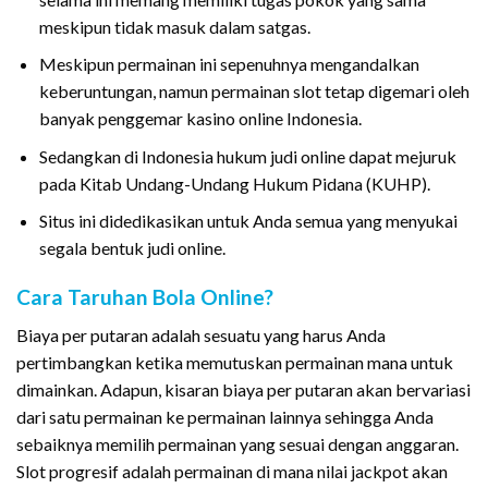
meskipun tidak masuk dalam satgas.
Meskipun permainan ini sepenuhnya mengandalkan
keberuntungan, namun permainan slot tetap digemari oleh
banyak penggemar kasino online Indonesia.
Sedangkan di Indonesia hukum judi online dapat mejuruk
pada Kitab Undang-Undang Hukum Pidana (KUHP).
Situs ini didedikasikan untuk Anda semua yang menyukai
segala bentuk judi online.
Cara Taruhan Bola Online?
Biaya per putaran adalah sesuatu yang harus Anda
pertimbangkan ketika memutuskan permainan mana untuk
dimainkan. Adapun, kisaran biaya per putaran akan bervariasi
dari satu permainan ke permainan lainnya sehingga Anda
sebaiknya memilih permainan yang sesuai dengan anggaran.
Slot progresif adalah permainan di mana nilai jackpot akan