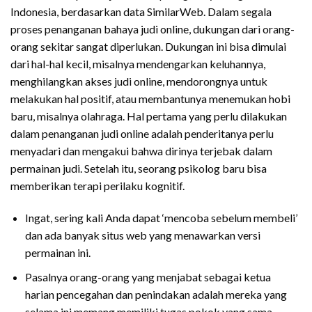
Indonesia, berdasarkan data SimilarWeb. Dalam segala
proses penanganan bahaya judi online, dukungan dari orang-
orang sekitar sangat diperlukan. Dukungan ini bisa dimulai
dari hal-hal kecil, misalnya mendengarkan keluhannya,
menghilangkan akses judi online, mendorongnya untuk
melakukan hal positif, atau membantunya menemukan hobi
baru, misalnya olahraga. Hal pertama yang perlu dilakukan
dalam penanganan judi online adalah penderitanya perlu
menyadari dan mengakui bahwa dirinya terjebak dalam
permainan judi. Setelah itu, seorang psikolog baru bisa
memberikan terapi perilaku kognitif.
Ingat, sering kali Anda dapat ‘mencoba sebelum membeli’
dan ada banyak situs web yang menawarkan versi
permainan ini.
Pasalnya orang-orang yang menjabat sebagai ketua
harian pencegahan dan penindakan adalah mereka yang
selama ini memang memiliki tugas pokok yang sama