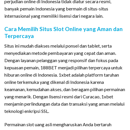
perjudian online di Indonesia tidak diatur secara resmi,
banyak pemain Indonesia yang bermain di situs-situs
internasional yang memiliki lisensi dari negara lain.
Cara Memilih Situs Slot Online yang Aman dan
Terpercaya
Situs ini mudah diakses melalui ponsel dan tablet, serta
menyediakan metode pembayaran yang cepat dan aman.
Dengan layanan pelanggan yang responsif dan fokus pada
kepuasan pemain, 188BET menjadi pilihan terpercaya untuk
hiburan online di Indonesia. 1xbet adalah platform taruhan
online terkemuka yang dikenal di Indonesia karena
keamanan, kemudahan akses, dan beragam pilihan permainan
yang menarik. Dengan lisensi resmi dari Curacao, 1xbet
menjamin perlindungan data dan transaksi yang aman melalui
teknologi enkripsi SSL.
Permainan slot uang asli mengharuskan Anda bertaruh