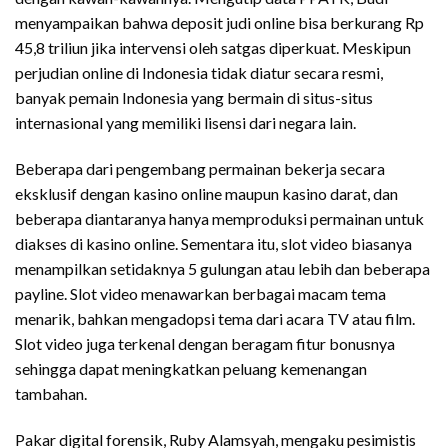
menyampaikan bahwa deposit judi online bisa berkurang Rp
45,8 triliun jika intervensi oleh satgas diperkuat. Meskipun
perjudian online di Indonesia tidak diatur secara resmi,
banyak pemain Indonesia yang bermain di situs-situs
internasional yang memiliki lisensi dari negara lain.
Beberapa dari pengembang permainan bekerja secara
eksklusif dengan kasino online maupun kasino darat, dan
beberapa diantaranya hanya memproduksi permainan untuk
diakses di kasino online. Sementara itu, slot video biasanya
menampilkan setidaknya 5 gulungan atau lebih dan beberapa
payline. Slot video menawarkan berbagai macam tema
menarik, bahkan mengadopsi tema dari acara TV atau film.
Slot video juga terkenal dengan beragam fitur bonusnya
sehingga dapat meningkatkan peluang kemenangan
tambahan.
Pakar digital forensik, Ruby Alamsyah, mengaku pesimistis