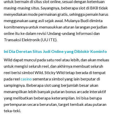
untuk bermain di situs slot online, sesuai dengan ketentuan
masing-masing situs. Sayangnya, beberapa slot di BK8 tidak
menyediakan mode permainan gratis, sehingga pemain harus
menggunakan uang asli sejak awal. Mulanya Budi diminta
komitmennya untuk memasukkan aturan larangan perjudian
online itu ke dalam revisi Undang-undang Informasi dan
Transaksi Elektronik (UU ITE).
Ini Dia Deretan Situs Judi Online yang Diblokir Kominfo
Wild dapat muncul pada satu reel atau lebih, dan akan meluas
untuk mengisi seluruh reel, dan akhirnya membuat seluruh
reel berisi simbol Wild. Sticky Wild tetap berada di tempat
pada reel
casino
sementara simbol yang lain berputar di
sampingnya. Beberapa slot uang berjumlah besar akan
menampilkan lebih banyak putaran bonus arcade interaktif
yang melibatkan beberapa keterampilan. Ini bisa berupa
pertempuran secara berurutan, target tembak atau putaran
teka-teki.