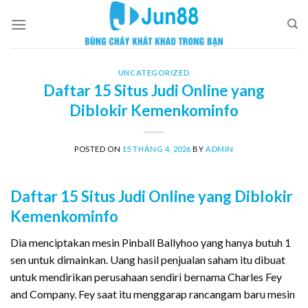
Skip
to
content
UNCATEGORIZED
Daftar 15 Situs Judi Online yang
Diblokir Kemenkominfo
POSTED ON
15 THÁNG 4, 2026
BY
ADMIN
Daftar 15 Situs Judi Online yang Diblokir
Kemenkominfo
Dia menciptakan mesin Pinball Ballyhoo yang hanya butuh 1
sen untuk dimainkan. Uang hasil penjualan saham itu dibuat
untuk mendirikan perusahaan sendiri bernama Charles Fey
and Company. Fey saat itu menggarap rancangam baru mesin