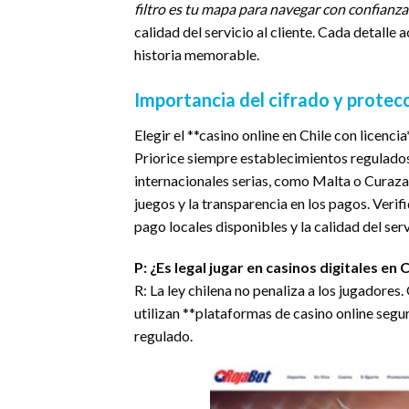
filtro es tu mapa para navegar con confianza
calidad del servicio al cliente. Cada detalle
historia memorable.
Importancia del cifrado y protec
Elegir el **casino online en Chile con licenc
Priorice siempre establecimientos regulados
internacionales serias, como Malta o Curazao
juegos y la transparencia en los pagos. Ver
pago locales disponibles y la calidad del servi
P: ¿Es legal jugar en casinos digitales en 
R: La ley chilena no penaliza a los jugadores.
utilizan **plataformas de casino online segur
regulado.