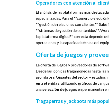
Operadores con atención al clien
El análisis de las plataformas más destacad
especializadas. Para el **comercio electrón
**gestión de relaciones con clientes**, Sale
**sistemas de gestión de contenidos**, Wor
la plataforma digital** correcta depende crí
operaciones y la capacidad técnica del equipo
Oferta de juegos y prove
La oferta de juegos y proveedores de softwar
Desde las icónicas tragamonedas hasta las me
asombrosa. Gigantes del sector y estudios 
entretenidas
, utilizando gráficos de vangu
una
selección de juegos
en permanente reno
Tragaperras y jackpots más popul