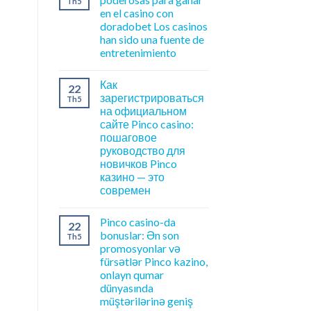
Th5
en el casino con
doradobet Los casinos
han sido una fuente de
entretenimiento
Как
22
зарегистрироваться
Th5
на официальном
сайте Pinco casino:
пошаговое
руководство для
новичков Pinco
казино — это
современ
Pinco casino-da
22
bonuslar: Ən son
Th5
promosyonlar və
fürsətlər Pinco kazino,
onlayn qumar
dünyasında
müştərilərinə geniş