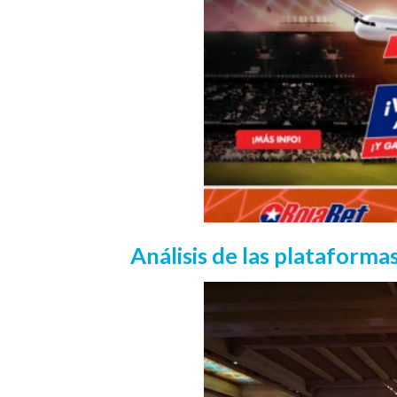
Análisis de las plataform