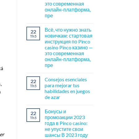
это современная
онлайн-платформа,
пре
Всё, что нужно знать
22
новичкам: стартовая
Th5
инструкция по Pinco
casino Pinco казино —
это современная
онлайн-платформа,
пре
tá
Consejos esenciales
22
,
para mejorar tus
Th5
habilidades en juegos
a
de azar
Бонусы и
22
промоакции 2023
Th5
года в Pinco casino:
не упустите свои
er
шансы В 2023 году