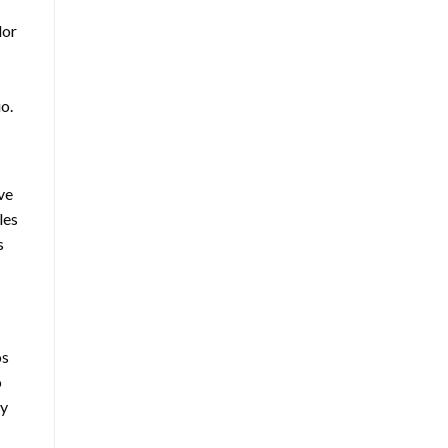
dor
o.
ve
les
s
os
o
 y