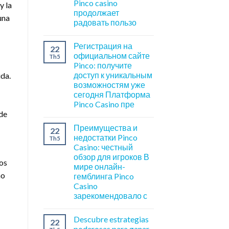
Pinco casino
y la
продолжает
una
радовать пользо
Регистрация на
22
официальном сайте
Th5
Pinco: получите
доступ к уникальным
ida.
возможностям уже
сегодня Платформа
Pinco Casino пре
 de
Преимущества и
22
недостатки Pinco
Th5
Casino: честный
обзор для игроков В
nos
мире онлайн-
no
гемблинга Pinco
Casino
зарекомендовало с
Descubre estrategias
22
poderosas para ganar