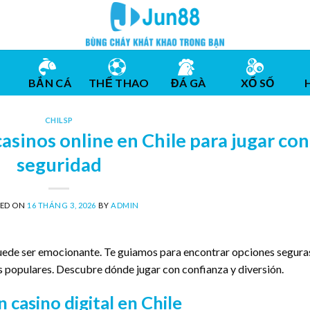
BẮN CÁ
THỂ THAO
ĐÁ GÀ
XỔ SỐ
CHILSP
asinos online en Chile para jugar con
seguridad
TED ON
16 THÁNG 3, 2026
BY
ADMIN
puede ser emocionante. Te guiamos para encontrar opciones segura
s populares. Descubre dónde jugar con confianza y diversión.
n casino digital en Chile