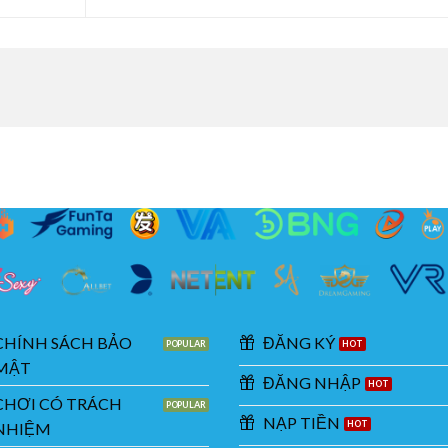
CHÍNH SÁCH BẢO
ĐĂNG KÝ
MẬT
ĐĂNG NHẬP
CHƠI CÓ TRÁCH
NẠP TIỀN
NHIỆM