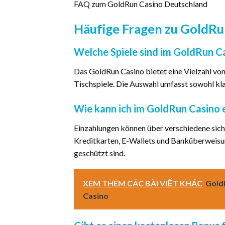
FAQ zum GoldRun Casino Deutschland
Häufige Fragen zu GoldRu
Welche Spiele sind im GoldRun Ca
Das GoldRun Casino bietet eine Vielzahl von 
Tischspiele. Die Auswahl umfasst sowohl kla
Wie kann ich im GoldRun Casino 
Einzahlungen können über verschiedene si
Kreditkarten, E-Wallets und Banküberweisung
geschützt sind.
XEM THÊM CÁC BÀI VIẾT KHÁC
GoldR
Casino