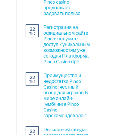
Pinco casino
продолжает
радовать пользо
Регистрация на
22
официальном сайте
Th5
Pinco: получите
доступ к уникальным
возможностям уже
сегодня Платформа
Pinco Casino пре
Преимущества и
22
недостатки Pinco
Th5
Casino: честный
обзор для игроков В
мире онлайн-
гемблинга Pinco
Casino
зарекомендовало с
Descubre estrategias
22
poderosas para ganar