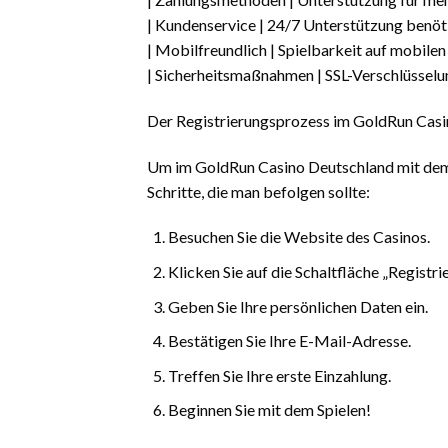
| Kundenservice | 24/7 Unterstützung benöti
| Mobilfreundlich | Spielbarkeit auf mobilen
| Sicherheitsmaßnahmen | SSL-Verschlüsselun
Der Registrierungsprozess im GoldRun Cas
Um im GoldRun Casino Deutschland mit dem Sp
Schritte, die man befolgen sollte:
Besuchen Sie die Website des Casinos.
Klicken Sie auf die Schaltfläche „Registrie
Geben Sie Ihre persönlichen Daten ein.
Bestätigen Sie Ihre E-Mail-Adresse.
Treffen Sie Ihre erste Einzahlung.
Beginnen Sie mit dem Spielen!