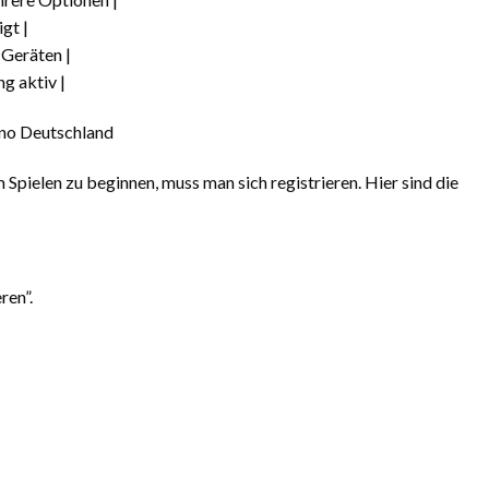
gt |
 Geräten |
g aktiv |
ino Deutschland
ielen zu beginnen, muss man sich registrieren. Hier sind die
ren”.