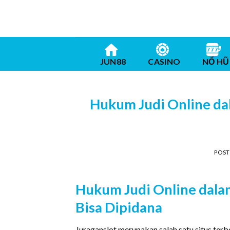
Skip
to
content
JUN88
CASINO
NỔ HŨ
Hukum Judi Online da
POS
Hukum Judi Online dala
Bisa Dipidana
Juraganslot merupakan salah satu situs ter