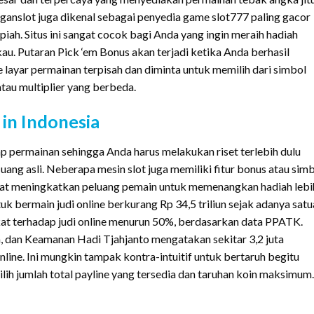
uraganslot juga dikenal sebagai penyedia game slot777 paling gacor
piah. Situs ini sangat cocok bagi Anda yang ingin meraih hadiah
u. Putaran Pick ‘em Bonus akan terjadi ketika Anda berhasil
 layar permainan terpisah dan diminta untuk memilih dari simbol
atau multiplier yang berbeda.
 in Indonesia
p permainan sehingga Anda harus melakukan riset terlebih dulu
ng asli. Neberapa mesin slot juga memiliki fitur bonus atau sim
dapat meningkatkan peluang pemain untuk memenangkan hadiah lebi
 bermain judi online berkurang Rp 34,5 triliun sejak adanya satu
rakat terhadap judi online menurun 50%, berdasarkan data PPATK.
, dan Keamanan Hadi Tjahjanto mengatakan sekitar 3,2 juta
nline. Ini mungkin tampak kontra-intuitif untuk bertaruh begitu
ilih jumlah total payline yang tersedia dan taruhan koin maksimum.