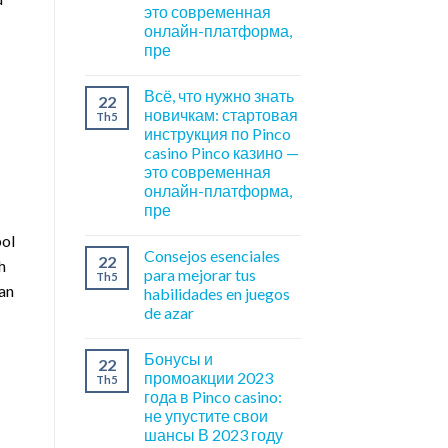
это современная
онлайн-платформа,
пре
Всё, что нужно знать
22
новичкам: стартовая
Th5
инструкция по Pinco
casino Pinco казино —
это современная
онлайн-платформа,
пре
bol
Consejos esenciales
22
h
para mejorar tus
Th5
an
habilidades en juegos
de azar
Бонусы и
22
промоакции 2023
Th5
года в Pinco casino:
не упустите свои
шансы В 2023 году