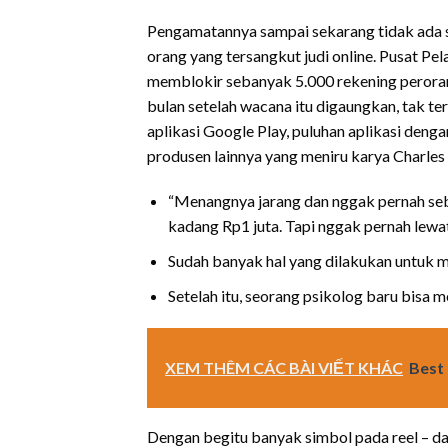
Pengamatannya sampai sekarang tidak ada sa
orang yang tersangkut judi online. Pusat P
memblokir sebanyak 5.000 rekening peroran
bulan setelah wacana itu digaungkan, tak te
aplikasi Google Play, puluhan aplikasi denga
produsen lainnya yang meniru karya Charles 
“Menangnya jarang dan nggak pernah seb
kadang Rp1 juta. Tapi nggak pernah lewat 
Sudah banyak hal yang dilakukan untuk me
Setelah itu, seorang psikolog baru bisa m
XEM THÊM CÁC BÀI VIẾT KHÁC
Best
Dengan begitu banyak simbol pada reel – da