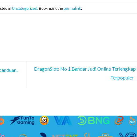
sted in
Uncategorized
. Bookmark the
permalink
.
DragonSlot: No 1 Bandar Judi Online Terlengkap
ecanduan,
Terpopuler