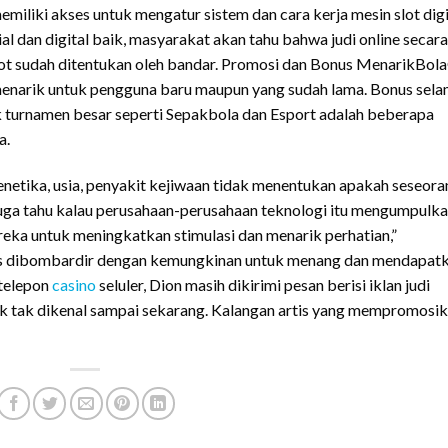
miliki akses untuk mengatur sistem dan cara kerja mesin slot digi
ial dan digital baik, masyarakat akan tahu bahwa judi online secara
slot sudah ditentukan oleh bandar. Promosi dan Bonus MenarikBo
narik untuk pengguna baru maupun yang sudah lama. Bonus sela
k turnamen besar seperti Sepakbola dan Esport adalah beberapa
a.
etika, usia, penyakit kejiwaan tidak menentukan apakah seseora
juga tahu kalau perusahaan-perusahaan teknologi itu mengumpulk
ka untuk meningkatkan stimulasi dan menarik perhatian,”
s dibombardir dengan kemungkinan untuk menang dan mendapat
 telepon
casino
seluler, Dion masih dikirimi pesan berisi iklan judi
k tak dikenal sampai sekarang. Kalangan artis yang mempromosi