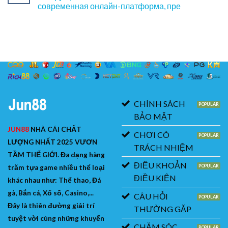
современная онлайн-платформа, пре
CHÍNH SÁCH
BẢO MẬT
JUN88
NHÀ CÁI CHẤT
CHƠI CÓ
LƯỢNG NHẤT 2025 VƯƠN
TRÁCH NHIỆM
TẦM THẾ GIỚI. Đa dạng hàng
ĐIỀU KHOẢN
trăm tựa game nhiều thể loại
ĐIỀU KIỆN
khác nhau như: Thể thao, Đá
gà, Bắn cá, Xổ số, Casino,...
CÂU HỎI
Đây là thiên đường giải trí
THƯỜNG GẶP
tuyệt vời cùng những khuyến
CHĂM SÓC