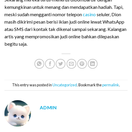
kemungkinan untuk menang dan mendapatkan hadiah. Tapi,
meski sudah mengganti nomor telepon
casino
seluler, Dion
masih dikirimi pesan berisi iklan judi online lewat WhatsApp
atau SMS dari kontak tak dikenal sampai sekarang. Kalangan
artis yang mempromosikan judi online bahkan dilepaskan
begitu saja.
This entry was posted in
Uncategorized
. Bookmark the
permalink
.
ADMIN