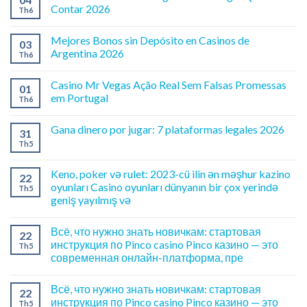
Contar 2026
Th6
Mejores Bonos sin Depósito en Casinos de
03
Argentina 2026
Th6
Casino Mr Vegas Ação Real Sem Falsas Promessas
01
em Portugal
Th6
Gana dinero por jugar: 7 plataformas legales 2026
31
Th5
Keno, poker və rulet: 2023-cü ilin ən məşhur kazino
22
oyunları Casino oyunları dünyanın bir çox yerində
Th5
geniş yayılmış və
Всё, что нужно знать новичкам: стартовая
22
инструкция по Pinco casino Pinco казино — это
Th5
современная онлайн-платформа, пре
Всё, что нужно знать новичкам: стартовая
22
инструкция по Pinco casino Pinco казино — это
Th5