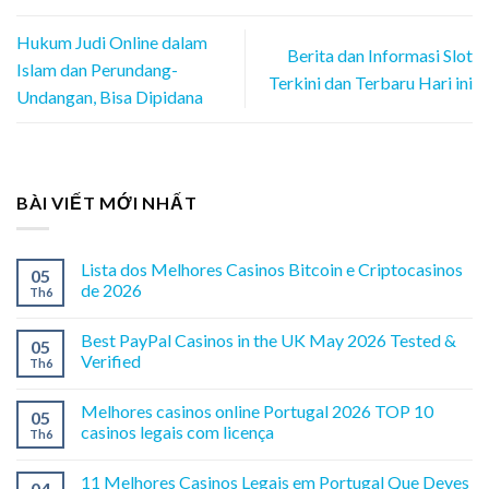
Hukum Judi Online dalam
Berita dan Informasi Slot
Islam dan Perundang-
Terkini dan Terbaru Hari ini
Undangan, Bisa Dipidana
BÀI VIẾT MỚI NHẤT
Lista dos Melhores Casinos Bitcoin e Criptocasinos
05
de 2026
Th6
Best PayPal Casinos in the UK May 2026 Tested &
05
Verified
Th6
Melhores casinos online Portugal 2026 TOP 10
05
casinos legais com licença
Th6
11 Melhores Casinos Legais em Portugal Que Deves
04