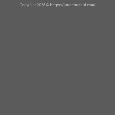
Copyright 2026 ©
https://junanhuahui.com/