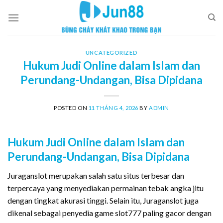
Skip
to
content
UNCATEGORIZED
Hukum Judi Online dalam Islam dan
Perundang-Undangan, Bisa Dipidana
POSTED ON
11 THÁNG 4, 2026
BY
ADMIN
Hukum Judi Online dalam Islam dan
Perundang-Undangan, Bisa Dipidana
Juraganslot merupakan salah satu situs terbesar dan
terpercaya yang menyediakan permainan tebak angka jitu
dengan tingkat akurasi tinggi. Selain itu, Juraganslot juga
dikenal sebagai penyedia game slot777 paling gacor dengan