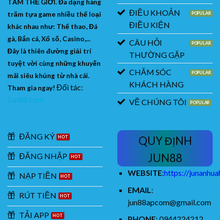
TẦM THẾ GIỚI. Đa dạng hàng
ĐIỀU KHOẢN
trăm tựa game nhiều thể loại
ĐIỀU KIỆN
khác nhau như: Thể thao, Đá
gà, Bắn cá, Xổ số, Casino,...
CÂU HỎI
Đây là thiên đường giải trí
THƯỜNG GẶP
tuyệt vời cùng những khuyến
CHĂM SÓC
mãi siêu khủng từ nhà cái.
KHÁCH HÀNG
Đối tác:
Tham gia ngay!
Jun88 com
VỀ CHÚNG TÔI
ĐĂNG KÝ
QUY ĐỊNH
ĐĂNG NHẬP
JUN88
WEBSITE
:
https://junanhu
NẠP TIỀN
EMAIL
:
RÚT TIỀN
jun88apcom@gmail.com
TẢI APP
PHONE
: 0944224212