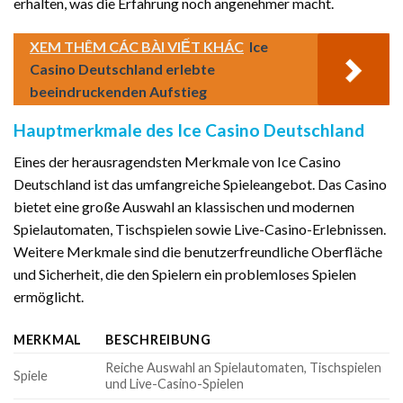
erhalten, was die Erfahrung noch angenehmer macht.
XEM THÊM CÁC BÀI VIẾT KHÁC
Ice
Casino Deutschland erlebte
beeindruckenden Aufstieg
Hauptmerkmale des Ice Casino Deutschland
Eines der herausragendsten Merkmale von Ice Casino
Deutschland ist das umfangreiche Spieleangebot. Das Casino
bietet eine große Auswahl an klassischen und modernen
Spielautomaten, Tischspielen sowie Live-Casino-Erlebnissen.
Weitere Merkmale sind die benutzerfreundliche Oberfläche
und Sicherheit, die den Spielern ein problemloses Spielen
ermöglicht.
MERKMAL
BESCHREIBUNG
Reiche Auswahl an Spielautomaten, Tischspielen
Spiele
und Live-Casino-Spielen