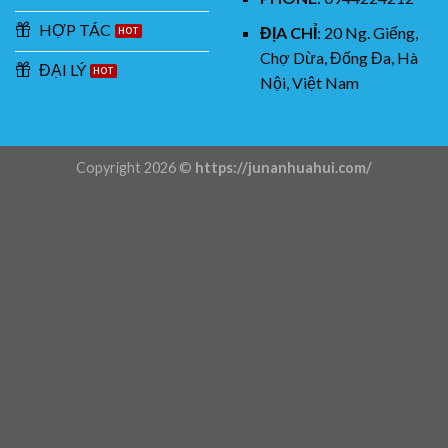
HỢP TÁC
ĐỊA CHỈ
:
20 Ng. Giếng,
Chợ Dừa, Đống Đa, Hà
ĐẠI LÝ
Nội, Việt Nam
Copyright 2026 ©
https://junanhuahui.com/