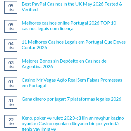
Best PayPal Casinos in the UK May 2026 Tested &
05
Verified
Th6
Melhores casinos online Portugal 2026 TOP 10
05
casinos legais com licença
Th6
11 Melhores Casinos Legais em Portugal Que Deves
04
Contar 2026
Th6
Mejores Bonos sin Depósito en Casinos de
03
Argentina 2026
Th6
Casino Mr Vegas Ação Real Sem Falsas Promessas
01
em Portugal
Th6
Gana dinero por jugar: 7 plataformas legales 2026
31
Th5
Keno, poker və rulet: 2023-cü ilin ən məşhur kazino
22
oyunları Casino oyunları dünyanın bir çox yerində
Th5
geniş yayılmış və