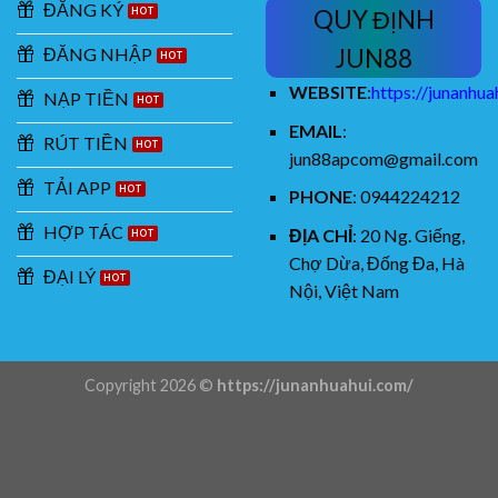
ĐĂNG KÝ
QUY ĐỊNH
ĐĂNG NHẬP
JUN88
WEBSITE
:
https://junanhu
NẠP TIỀN
EMAIL
:
RÚT TIỀN
jun88apcom@gmail.com
TẢI APP
PHONE
: 0944224212
HỢP TÁC
ĐỊA CHỈ
:
20 Ng. Giếng,
Chợ Dừa, Đống Đa, Hà
ĐẠI LÝ
Nội, Việt Nam
Copyright 2026 ©
https://junanhuahui.com/