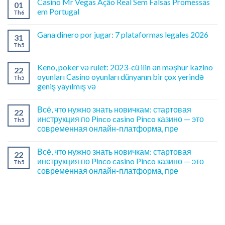
Casino Mr Vegas Ação Real Sem Falsas Promessas
01
em Portugal
Th6
Gana dinero por jugar: 7 plataformas legales 2026
31
Th5
Keno, poker və rulet: 2023-cü ilin ən məşhur kazino
22
oyunları Casino oyunları dünyanın bir çox yerində
Th5
geniş yayılmış və
Всё, что нужно знать новичкам: стартовая
22
инструкция по Pinco casino Pinco казино — это
Th5
современная онлайн-платформа, пре
Всё, что нужно знать новичкам: стартовая
22
инструкция по Pinco casino Pinco казино — это
Th5
современная онлайн-платформа, пре