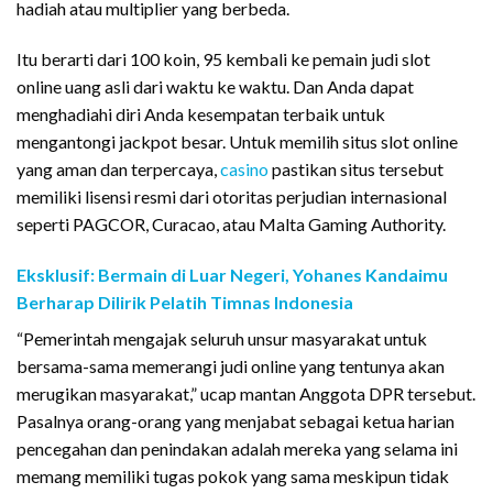
hadiah atau multiplier yang berbeda.
Itu berarti dari 100 koin, 95 kembali ke pemain judi slot
online uang asli dari waktu ke waktu. Dan Anda dapat
menghadiahi diri Anda kesempatan terbaik untuk
mengantongi jackpot besar. Untuk memilih situs slot online
yang aman dan terpercaya,
casino
pastikan situs tersebut
memiliki lisensi resmi dari otoritas perjudian internasional
seperti PAGCOR, Curacao, atau Malta Gaming Authority.
Eksklusif: Bermain di Luar Negeri, Yohanes Kandaimu
Berharap Dilirik Pelatih Timnas Indonesia
“Pemerintah mengajak seluruh unsur masyarakat untuk
bersama-sama memerangi judi online yang tentunya akan
merugikan masyarakat,” ucap mantan Anggota DPR tersebut.
Pasalnya orang-orang yang menjabat sebagai ketua harian
pencegahan dan penindakan adalah mereka yang selama ini
memang memiliki tugas pokok yang sama meskipun tidak