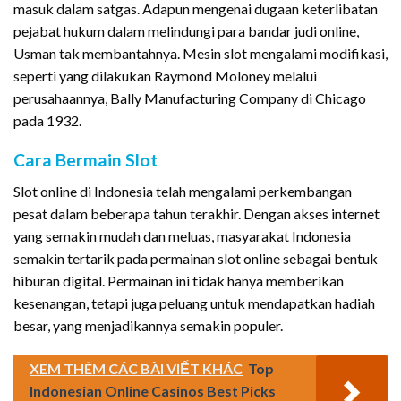
masuk dalam satgas. Adapun mengenai dugaan keterlibatan
pejabat hukum dalam melindungi para bandar judi online,
Usman tak membantahnya. Mesin slot mengalami modifikasi,
seperti yang dilakukan Raymond Moloney melalui
perusahaannya, Bally Manufacturing Company di Chicago
pada 1932.
Cara Bermain Slot
Slot online di Indonesia telah mengalami perkembangan
pesat dalam beberapa tahun terakhir. Dengan akses internet
yang semakin mudah dan meluas, masyarakat Indonesia
semakin tertarik pada permainan slot online sebagai bentuk
hiburan digital. Permainan ini tidak hanya memberikan
kesenangan, tetapi juga peluang untuk mendapatkan hadiah
besar, yang menjadikannya semakin populer.
XEM THÊM CÁC BÀI VIẾT KHÁC
Top
Indonesian Online Casinos Best Picks