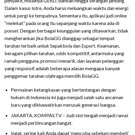
penyakit, misalnya GERD, bahkan hingga serangan jantung.
Dalam kasus lotre, Anda harus meluangkan waktu dan energi
untuk pergi ke tempatnya. Sementara itu, aplikasi judi online
“melekat” pada orang itu sepanjang waktu karena ada di
ponsel. Dengan berbagai keunggulan yang ditawarkan, tidak
mengherankan jika BolaGG dianggap sebagai tempat
taruhan terbaik untuk Sepakbola dan Esport. Keamanan,
beragam pilihan taruhan, odds kompetitif, antarmuka yang
ramah pengguna, promosi menarik, dan layanan pelanggan
yang responsif adalah beberapa alasan mengapa banyak
penggemar taruhan olahraga memilih BolaGG.
Permainan ketangkasan yang bertentangan dengan
hukum di Indonesia ini juga menjadi salah satu ancaman
baru yang dikhawatirkan merusak generasi bangsa.
JAKARTA, KOMPAS.TV – Judi slot tengah menjadi ramai
menjadi perbincangan hangat.
Ingat, sering kali Anda dapat ‘mencoba sebelum membeli’