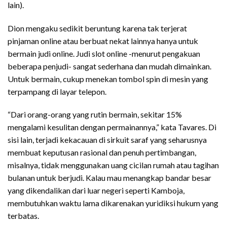
lain).
Dion mengaku sedikit beruntung karena tak terjerat
pinjaman online atau berbuat nekat lainnya hanya untuk
bermain judi online. Judi slot online -menurut pengakuan
beberapa penjudi- sangat sederhana dan mudah dimainkan.
Untuk bermain, cukup menekan tombol spin di mesin yang
terpampang di layar telepon.
“Dari orang-orang yang rutin bermain, sekitar 15%
mengalami kesulitan dengan permainannya,” kata Tavares. Di
sisi lain, terjadi kekacauan di sirkuit saraf yang seharusnya
membuat keputusan rasional dan penuh pertimbangan,
misalnya, tidak menggunakan uang cicilan rumah atau tagihan
bulanan untuk berjudi. Kalau mau menangkap bandar besar
yang dikendalikan dari luar negeri seperti Kamboja,
membutuhkan waktu lama dikarenakan yuridiksi hukum yang
terbatas.