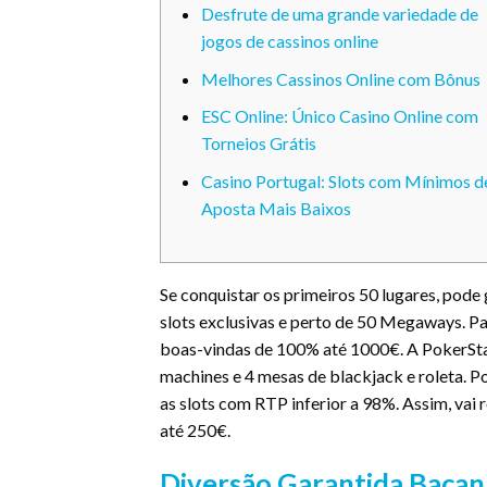
Desfrute de uma grande variedade de
jogos de cassinos online
Melhores Cassinos Online com Bônus
ESC Online: Único Casino Online com
Torneios Grátis
Casino Portugal: Slots com Mínimos d
Aposta Mais Baixos
Se conquistar os primeiros 50 lugares, pode
slots exclusivas e perto de 50 Megaways. P
boas-vindas de 100% até 1000€. A PokerSta
machines e 4 mesas de blackjack e roleta. Po
as slots com RTP inferior a 98%. Assim, vai
até 250€.
Diversão Garantida Bacan