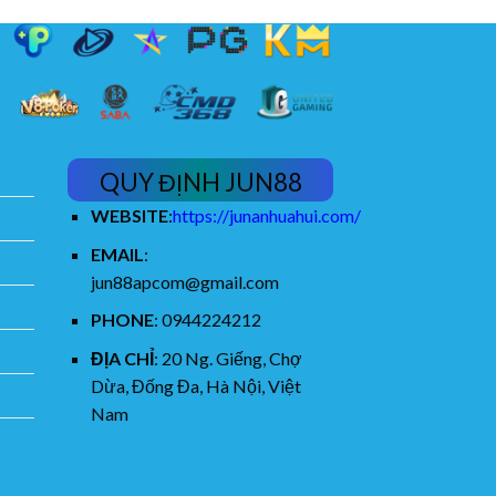
QUY ĐỊNH JUN88
WEBSITE
:
https://junanhuahui.com/
EMAIL
:
jun88apcom@gmail.com
PHONE
: 0944224212
ĐỊA CHỈ
:
20 Ng. Giếng, Chợ
Dừa, Đống Đa, Hà Nội, Việt
Nam