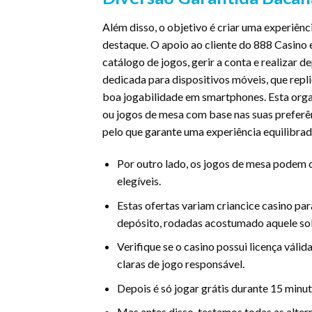
Além disso, o objetivo é criar uma experiên
destaque. O apoio ao cliente do 888 Casino e
catálogo de jogos, gerir a conta e realizar
dedicada para dispositivos móveis, que repl
boa jogabilidade em smartphones. Esta orga
ou jogos de mesa com base nas suas preferê
pelo que garante uma experiência equilibrad
Por outro lado, os jogos de mesa podem
elegíveis.
Estas ofertas variam criancice casino par
depósito, rodadas acostumado aquele s
Verifique se o casino possui licença váli
claras de jogo responsável.
Depois é só jogar grátis durante 15 min
Mas antes disso, testamos todas as alter