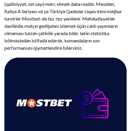
(qalibiyyət, set sayı) mərc etmək daha realdır. Məsələn,
İtaliya A Seriyası və ya Türkiyə Qadınlar Liqası kimi məşhur
turnirlər Mostbet-də tez-tez yenilənir. Məhdudiyyətlər
daxilində, matçın gedişatını izləmək üçün canlı yayımların
olmaması bəzən çətinlik yarada bilər, lakin statistika
bölməsindən istifadə edərək, komandaların son
performansını qiymətləndirə bilərsiniz.