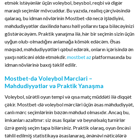
etmək istəyənlər üçün voleybol, beysbol, reqbi və digər
maraqlı seçimlər mövcuddur. Bu yazıda, reallıq çərçivəsində
qalaraq, bu idman növlərinin Mostbet-də necə işlədiyini,
məhdudiyyətlər daxilində hansı həll yollarını tapa biləcəyinizi
göstərəcəyəm. Praktik yanaşma ilə, hər bir seçimin sizin üçün
uyğun olub-olmadığını anlamağa kömək edəcəm. Əsas
məqsəd, məhdudiyyətləri qəbul edərək, onların içərisində ən
yaxşı nəticəni əldə etməkdir.
mostbet az
platformasında bu
idman növlərinə baxış təklif edilir.
Mostbet-də Voleybol Mərcləri –
Məhdudiyyətlər və Praktik Yanaşma
Voleybol, sürətli oyun tempi və qısa matç müddəti ilə diqqət
çəkir. Mostbet-də voleybol mərcləri üçün əsas məhdudiyyət,
canlı mərc seçimlərinin bəzən məhdud olmasıdır. Ancaq bu,
imkanları azaltmır: siz əsas liqalar və beynəlxalq turnirlər
üzrə geniş seçim tapa bilərsiniz. Praktik olaraq, oyun öncəsi
təhlil edilmiş statistikaya əsaslanaraq, ənənəvi nəticələrə