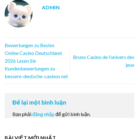
ADMIN
Bewertungen zu Bestes
Online Casino Deutschland
Bruno Casino de l’univers des
2026 Lesen Sie
jeux
Kundenbewertungen zu
bessere-deutsche-casinos net
Để lại một bình luận
Bạn phải
đăng nhập
để gửi bình luận.
BÀI VIẾT MỚI NHẤT