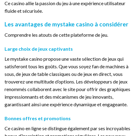
Ce casino allie la passion du jeu à une expérience utilisateur
fluide et sécurisée.
Les avantages de mystake casino à considérer
Comprendre les atouts de cette plateforme de jeu.
Large choix de jeux captivants
Le mystake casino propose une vaste sélection de jeux qui
satisferont tous les goûts. Que vous soyez fan de machines à
sous, de jeux de table classiques ou de jeux en direct, vous
trouverez une multitude d’options. Les développeurs de jeux
renommés collaborent avec le site pour offrir des graphiques
impressionnants et des mécanismes de jeu innovants,
garantissant ainsi une expérience dynamique et engageante.
Bonnes offres et promotions
Ce casino en ligne se distingue également par ses incroyables
bonus d’inscription et promotions régulières. Les nouveaux