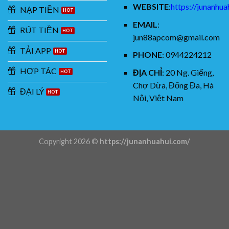
WEBSITE
:
https://junanhu
NẠP TIỀN
EMAIL
:
RÚT TIỀN
jun88apcom@gmail.com
TẢI APP
PHONE
: 0944224212
HỢP TÁC
ĐỊA CHỈ
:
20 Ng. Giếng,
Chợ Dừa, Đống Đa, Hà
ĐẠI LÝ
Nội, Việt Nam
Copyright 2026 ©
https://junanhuahui.com/