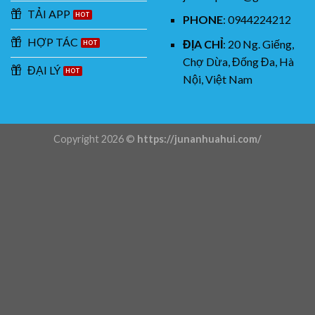
TẢI APP
PHONE
: 0944224212
HỢP TÁC
ĐỊA CHỈ
:
20 Ng. Giếng,
Chợ Dừa, Đống Đa, Hà
ĐẠI LÝ
Nội, Việt Nam
Copyright 2026 ©
https://junanhuahui.com/