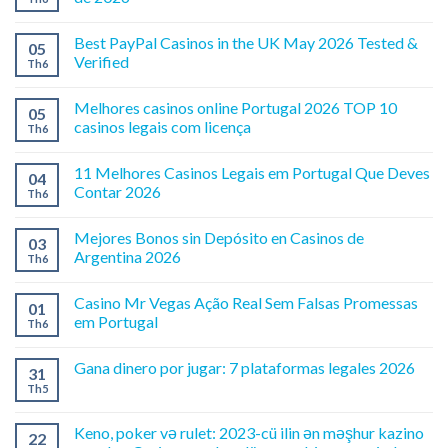
Best PayPal Casinos in the UK May 2026 Tested &
05
Verified
Th6
Melhores casinos online Portugal 2026 TOP 10
05
casinos legais com licença
Th6
11 Melhores Casinos Legais em Portugal Que Deves
04
Contar 2026
Th6
Mejores Bonos sin Depósito en Casinos de
03
Argentina 2026
Th6
Casino Mr Vegas Ação Real Sem Falsas Promessas
01
em Portugal
Th6
Gana dinero por jugar: 7 plataformas legales 2026
31
Th5
Keno, poker və rulet: 2023-cü ilin ən məşhur kazino
22