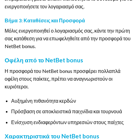
ενεργοποιήσετε τον λογαριασμό σας.
Βήμα 3: Καταθέσεις και Προσφορά
Μόλις ενεργοποιηθεί ο λογαριασμός σας, κάντε την πρώτη
σας κατάθεση για να επωφεληθείτε από την προσφορά του
NetBet bonus.
Οφέλη από το NetBet bonus
Η προσφορά του NetBet bonus προσφέρει πολλαπλά
οφέλη στους παίκτες, πρέπει να αναγνωριστούν οι
κυριότεροι.
Αυξημένη πιθανότητα κερδών
Πρόσβαση σε αποκλειστικά παιχνίδια και τουρνουά
Ενίσχυση ενδιαφερόντων υπηρεσιών στους παίχτες
Χαρακτηριστικά του NetBet bonus