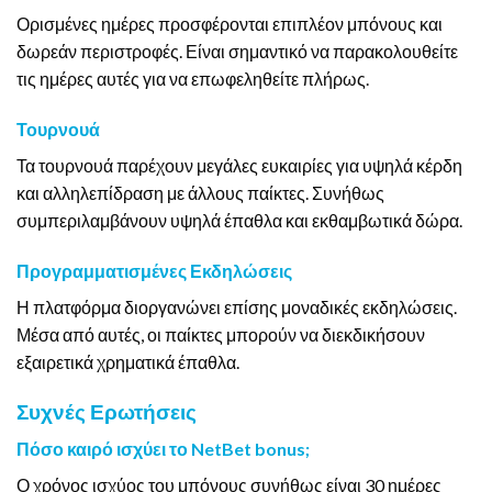
Ορισμένες ημέρες προσφέρονται επιπλέον μπόνους και
δωρεάν περιστροφές. Είναι σημαντικό να παρακολουθείτε
τις ημέρες αυτές για να επωφεληθείτε πλήρως.
Τουρνουά
Τα τουρνουά παρέχουν μεγάλες ευκαιρίες για υψηλά κέρδη
και αλληλεπίδραση με άλλους παίκτες. Συνήθως
συμπεριλαμβάνουν υψηλά έπαθλα και εκθαμβωτικά δώρα.
Προγραμματισμένες Εκδηλώσεις
Η πλατφόρμα διοργανώνει επίσης μοναδικές εκδηλώσεις.
Μέσα από αυτές, οι παίκτες μπορούν να διεκδικήσουν
εξαιρετικά χρηματικά έπαθλα.
Συχνές Ερωτήσεις
Πόσο καιρό ισχύει το NetBet bonus;
Ο χρόνος ισχύος του μπόνους συνήθως είναι 30 ημέρες