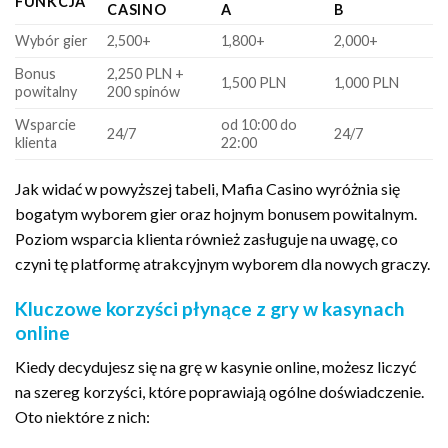
FUNKCJA
CASINO
A
B
Wybór gier
2,500+
1,800+
2,000+
Bonus
2,250 PLN +
1,500 PLN
1,000 PLN
powitalny
200 spinów
Wsparcie
od 10:00 do
24/7
24/7
klienta
22:00
Jak widać w powyższej tabeli, Mafia Casino wyróżnia się
bogatym wyborem gier oraz hojnym bonusem powitalnym.
Poziom wsparcia klienta również zasługuje na uwagę, co
czyni tę platformę atrakcyjnym wyborem dla nowych graczy.
Kluczowe korzyści płynące z gry w kasynach
online
Kiedy decydujesz się na grę w kasynie online, możesz liczyć
na szereg korzyści, które poprawiają ogólne doświadczenie.
Oto niektóre z nich: