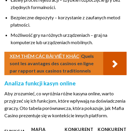
zbędnych formalności.
Bezpieczne depozyty – korzystanie z zaufanych metod
płatności.
Możliwość gry na różnych urządzeniach – graj na
komputerze lub urządzeniach mobilnych.
XEM THÊM CÁC BÀI VIẾT KHÁC
Quels
sont les avantages des casinos en ligne
par rapport aux casinos traditionnels
Analiza funkcji kasyn online
Aby zrozumieć, co wyróżnia różne kasyna online, warto
przyjrzeć się ich funkcjom, które wpływają na doświadczenia
graczy. Oto tabela porównawcza, która pokazuje, jak Mafia
Casino prezentuje się w kontekście innych platform.
MAFIA
KONKURENT
KONKURENT