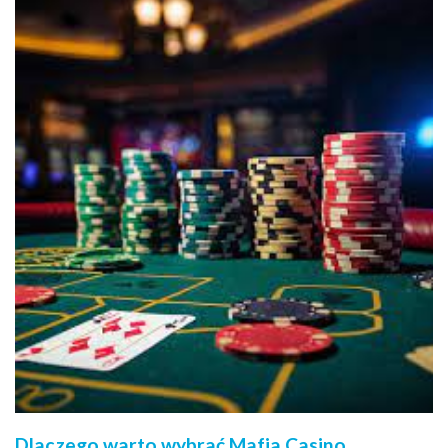
Dlaczego warto wybrać Mafia Casino