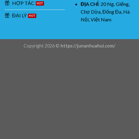
HỢP TÁC
ĐỊA CHỈ
:
20 Ng. Giếng,
Chợ Dừa, Đống Đa, Hà
ĐẠI LÝ
Nội, Việt Nam
Copyright 2026 ©
https://junanhuahui.com/