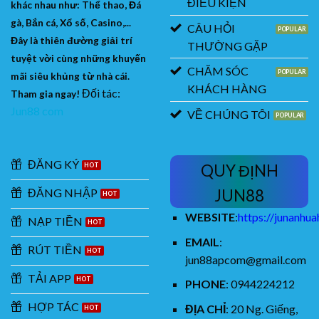
ĐIỀU KIỆN
khác nhau như: Thể thao, Đá
gà, Bắn cá, Xổ số, Casino,...
CÂU HỎI
Đây là thiên đường giải trí
THƯỜNG GẶP
tuyệt vời cùng những khuyến
CHĂM SÓC
mãi siêu khủng từ nhà cái.
KHÁCH HÀNG
Đối tác:
Tham gia ngay!
Jun88 com
VỀ CHÚNG TÔI
ĐĂNG KÝ
QUY ĐỊNH
ĐĂNG NHẬP
JUN88
WEBSITE
:
https://junanhu
NẠP TIỀN
EMAIL
:
RÚT TIỀN
jun88apcom@gmail.com
TẢI APP
PHONE
: 0944224212
HỢP TÁC
ĐỊA CHỈ
:
20 Ng. Giếng,