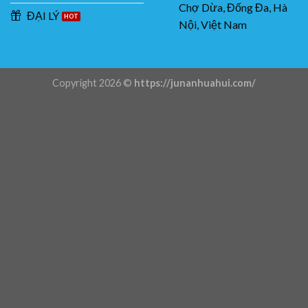
Chợ Dừa, Đống Đa, Hà
ĐẠI LÝ
Nội, Việt Nam
Copyright 2026 ©
https://junanhuahui.com/