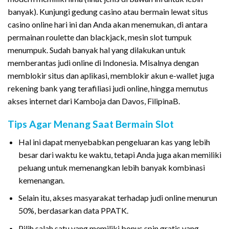
banyak). Kunjungi gedung casino atau bermain lewat situs
casino online hari ini dan Anda akan menemukan, di antara
permainan roulette dan blackjack, mesin slot tumpuk
menumpuk. Sudah banyak hal yang dilakukan untuk
memberantas judi online di Indonesia. Misalnya dengan
memblokir situs dan aplikasi, memblokir akun e-wallet juga
rekening bank yang terafiliasi judi online, hingga memutus
akses internet dari Kamboja dan Davos, FilipinaB.
Tips Agar Menang Saat Bermain Slot
Hal ini dapat menyebabkan pengeluaran kas yang lebih
besar dari waktu ke waktu, tetapi Anda juga akan memiliki
peluang untuk memenangkan lebih banyak kombinasi
kemenangan.
Selain itu, akses masyarakat terhadap judi online menurun
50%, berdasarkan data PPATK.
Pilih salah satu yang memiliki bonus spin gratis yang