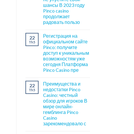
шансы В 2023 году
Pinco casino
продолжает
радовать пользо
Регистрация на
22
официальном сайте
Th5
Pinco: получите
доступ к уникальным
возможностям уже
сегодня Платформа
Pinco Casino пре
Преимущества и
22
недостатки Pinco
Th5
Casino: честный
обзор для игроков В
мире онлайн-
гемблинга Pinco
Casino
зарекомендовало с