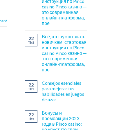
инструкция по Pinco
casino Pinco казино —
это современная
онлайн-платформа,
ment
пре
Всё, что нужно знать
22
новичкам: стартовая
Th5
инструкция по Pinco
casino Pinco казино —
это современная
онлайн-платформа,
пре
Consejos esenciales
22
para mejorar tus
Th5
habilidades en juegos
de azar
Бонусы и
22
промоакции 2023
Th5
года в Pinco casino:
не упустите свои