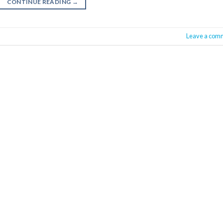
CONTINUE READING
→
Leave a com