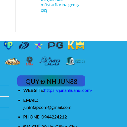
müştərilərinə geniş
çeş
QUY ĐỊNH JUN88
WEBSITE
:
https://junanhuahui.com/
EMAIL
:
jun88apcom@gmail.com
PHONE
: 0944224212
ĐỊA CHỈ
:
20 Ng. Giếng, Chợ