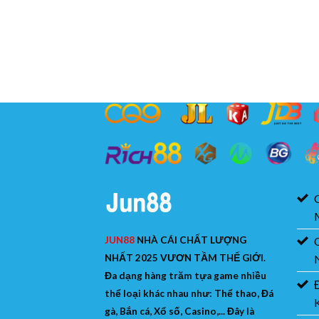
JUN88
NHÀ CÁI CHẤT LƯỢNG
NHẤT 2025 VƯƠN TẦM THẾ GIỚI.
Đa dạng hàng trăm tựa game nhiều
thể loại khác nhau như: Thể thao, Đá
gà, Bắn cá, Xổ số, Casino,... Đây là