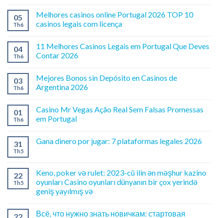
Melhores casinos online Portugal 2026 TOP 10
05
casinos legais com licença
Th6
11 Melhores Casinos Legais em Portugal Que Deves
04
Contar 2026
Th6
Mejores Bonos sin Depósito en Casinos de
03
Argentina 2026
Th6
Casino Mr Vegas Ação Real Sem Falsas Promessas
01
em Portugal
Th6
Gana dinero por jugar: 7 plataformas legales 2026
31
Th5
Keno, poker və rulet: 2023-cü ilin ən məşhur kazino
22
oyunları Casino oyunları dünyanın bir çox yerində
Th5
geniş yayılmış və
Всё, что нужно знать новичкам: стартовая
22