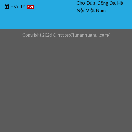
Chợ Dừa, Đống Đa, Hà
ĐẠI LÝ
Nội, Việt Nam
Copyright 2026 ©
https://junanhuahui.com/