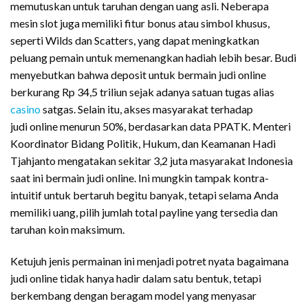
memutuskan untuk taruhan dengan uang asli. Neberapa
mesin slot juga memiliki fitur bonus atau simbol khusus,
seperti Wilds dan Scatters, yang dapat meningkatkan
peluang pemain untuk memenangkan hadiah lebih besar. Budi
menyebutkan bahwa deposit untuk bermain judi online
berkurang Rp 34,5 triliun sejak adanya satuan tugas alias
casino
satgas. Selain itu, akses masyarakat terhadap
judi online menurun 50%, berdasarkan data PPATK. Menteri
Koordinator Bidang Politik, Hukum, dan Keamanan Hadi
Tjahjanto mengatakan sekitar 3,2 juta masyarakat Indonesia
saat ini bermain judi online. Ini mungkin tampak kontra-
intuitif untuk bertaruh begitu banyak, tetapi selama Anda
memiliki uang, pilih jumlah total payline yang tersedia dan
taruhan koin maksimum.
Ketujuh jenis permainan ini menjadi potret nyata bagaimana
judi online tidak hanya hadir dalam satu bentuk, tetapi
berkembang dengan beragam model yang menyasar