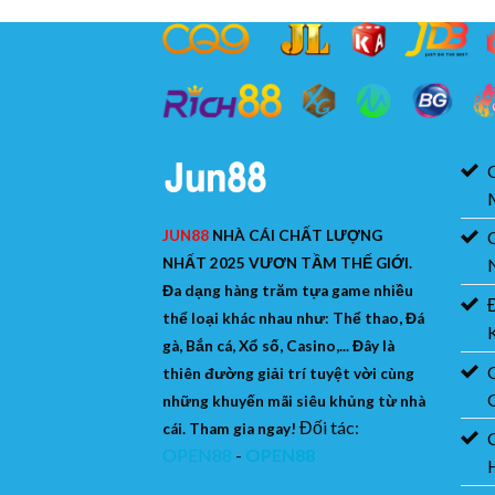
JUN88
NHÀ CÁI CHẤT LƯỢNG
NHẤT 2025 VƯƠN TẦM THẾ GIỚI.
Đa dạng hàng trăm tựa game nhiều
thể loại khác nhau như: Thể thao, Đá
gà, Bắn cá, Xổ số, Casino,... Đây là
thiên đường giải trí tuyệt vời cùng
những khuyến mãi siêu khủng từ nhà
Đối tác:
cái. Tham gia ngay!
OPEN88
-
OPEN88