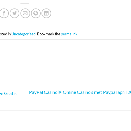
sted in
Uncategorized
. Bookmark the
permalink
.
PayPal Casino ᐈ Online Casino’s met Paypal april 
e Gratis