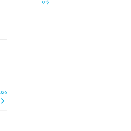
çeş
2026