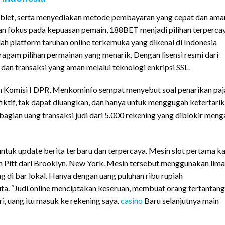
 tablet, serta menyediakan metode pembayaran yang cepat dan ama
an fokus pada kepuasan pemain, 188BET menjadi pilihan terperca
alah platform taruhan online terkemuka yang dikenal di Indonesia
gam pilihan permainan yang menarik. Dengan lisensi resmi dari
an transaksi yang aman melalui teknologi enkripsi SSL.
an Komisi I DPR, Menkominfo sempat menyebut soal penarikan pa
t fiktif, tak dapat diuangkan, dan hanya untuk menggugah ketertari
gian uang transaksi judi dari 5.000 rekening yang diblokir menga
k update berita terbaru dan terpercaya. Mesin slot pertama ka
n Pitt dari Brooklyn, New York. Mesin tersebut menggunakan lima
g di bar lokal. Hanya dengan uang puluhan ribu rupiah
. “Judi online menciptakan keseruan, membuat orang tertantang
ri, uang itu masuk ke rekening saya.
casino
Baru selanjutnya main