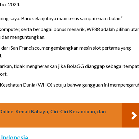
ber 2024.
ening saya. Baru selanjutnya main terus sampai enam bulan.”
komputer, serta berbagai bonus menarik, WE88 adalah pilihan ut
u dan menguntungkan.
k dari San Francisco, mengembangkan mesin slot pertama yang
.
arkan, tidak mengherankan jika BolaGG dianggap sebagai tempat
ort.
i Kesehatan Dunia (WHO) setuju bahwa gangguan ini mempengaru
Online, Kenali Bahaya, Ciri-Ciri Kecanduan, dan
i Indonesia