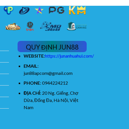
QUY ĐỊNH JUN88
WEBSITE
:
https://junanhuahui.com/
EMAIL
:
jun88apcom@gmail.com
PHONE
: 0944224212
ĐỊA CHỈ
:
20 Ng. Giếng, Chợ
Dừa, Đống Đa, Hà Nội, Việt
Nam