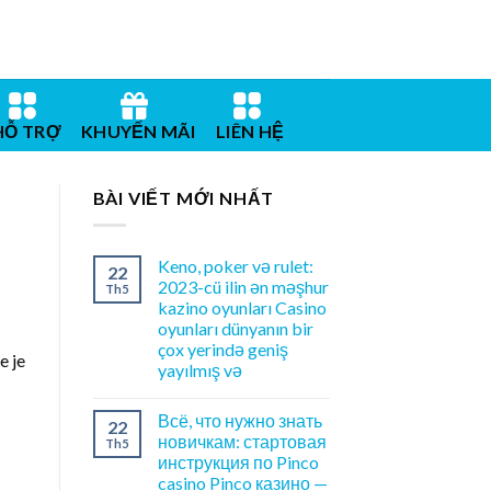
HỖ TRỢ
KHUYẾN MÃI
LIÊN HỆ
BÀI VIẾT MỚI NHẤT
Keno, poker və rulet:
22
2023-cü ilin ən məşhur
Th5
kazino oyunları Casino
oyunları dünyanın bir
çox yerində geniş
e je
yayılmış və
Всё, что нужно знать
22
новичкам: стартовая
Th5
инструкция по Pinco
casino Pinco казино —