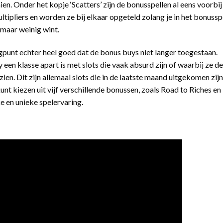
en. Onder het kopje ‘Scatters’ zijn de bonusspellen al eens voorbij
tipliers en worden ze bij elkaar opgeteld zolang je in het bonussp
 maar weinig wint.
gpunt echter heel goed dat de bonus buys niet langer toegestaan.
en klasse apart is met slots die vaak absurd zijn of waarbij ze de
en. Dit zijn allemaal slots die in de laatste maand uitgekomen zijn
unt kiezen uit vijf verschillende bonussen, zoals Road to Riches en
e en unieke spelervaring.