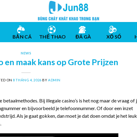
BẮN CÁ
THỂ THAO
ĐÁ GÀ
XỔ SỐ
NEWS
o en maak kans op Grote Prijzen
TED ON
8 THÁNG 4, 2026
BY
ADMIN
betaalmethodes. Bij illegale casino’s is het nog maar de vraag of j
ningnummer en bijvoorbeeld je telefoonnummer. Of door een inzet
strijd. Als je gaat gokken, dan moet je dat doen omdat je het leuk
.