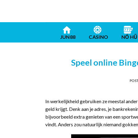
Skip
to
content
JUN88
CASINO
NỔ HŨ
Speel online Bing
POS
In werkelijkheid gebruiken ze meestal andere 
geld krijgt. Denk aan je adres, je bankreke
bijvoorbeeld extra genieten van een sportwed
vindt. Anders zou natuurlijk niemand gokken