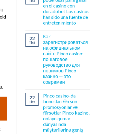
Th5
en el casino con
ij
doradobet Los casinos
eld
han sido una fuente de
entretenimiento
Как
22
зарегистрироваться
Th5
на официальном
сайте Pinco casino:
пошаговое
руководство для
новичков Pinco
казино — это
современ
u.
Pinco casino-da
22
bonuslar: Ən son
Th5
promosyonlar və
fürsətlər Pinco kazino,
onlayn qumar
dünyasında
t
müştərilərinə geniş