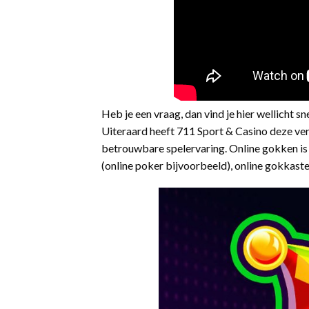
Heb je een vraag, dan vind je hier wellicht sn
Uiteraard heeft 711 Sport & Casino deze verg
betrouwbare spelervaring. Online gokken is 
(online poker bijvoorbeeld), online gokkast