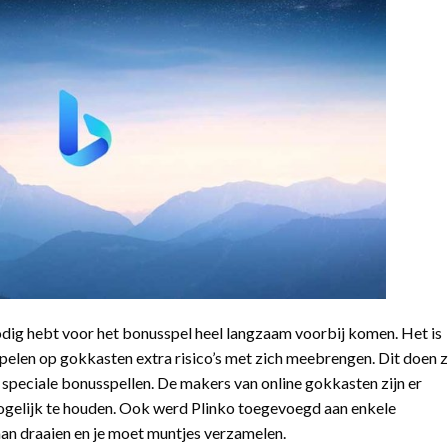
nodig hebt voor het bonusspel heel langzaam voorbij komen. Het is
spelen op gokkasten extra risico’s met zich meebrengen. Dit doen 
 speciale bonusspellen. De makers van online gokkasten zijn er
mogelijk te houden. Ook werd Plinko toegevoegd aan enkele
aan draaien en je moet muntjes verzamelen.