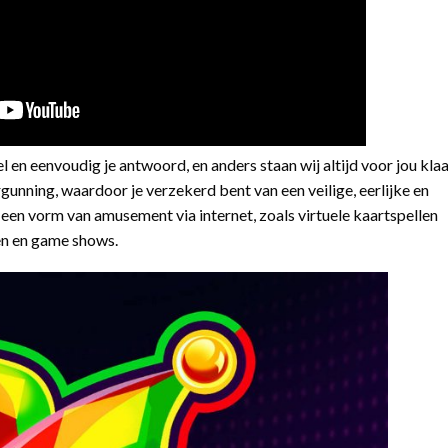
el en eenvoudig je antwoord, en anders staan wij altijd voor jou klaa
unning, waardoor je verzekerd bent van een veilige, eerlijke en
een vorm van amusement via internet, zoals virtuele kaartspellen
en en game shows.