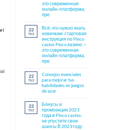
это современная
онлайн-платформа,
пре
Всё, что нужно знать
22
ri
новичкам: стартовая
Th5
инструкция по Pinco
casino Pinco казино —
это современная
онлайн-платформа,
пре
ksi
Consejos esenciales
22
para mejorar tus
Th5
habilidades en juegos
de azar
Бонусы и
22
промоакции 2023
Th5
года в Pinco casino:
не упустите свои
шансы В 2023 году