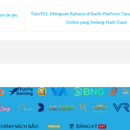
Toto911: Menguak Rahasia di Balik Platform Tar
on de jeu
Online yang Sedang Naik Daun
CHÍNH SÁCH BẢO
ĐĂNG KÝ