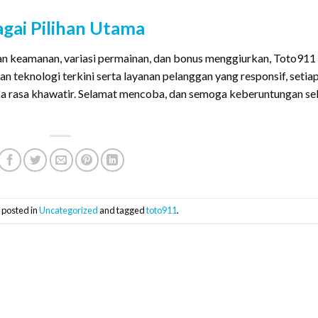
gai Pilihan Utama
n keamanan, variasi permainan, dan bonus menggiurkan, Toto911
n teknologi terkini serta layanan pelanggan yang responsif, setia
pa rasa khawatir. Selamat mencoba, dan semoga keberuntungan sel
 posted in
Uncategorized
and tagged
toto911
.