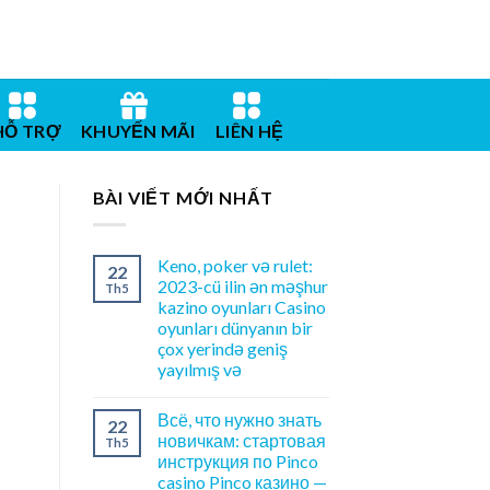
HỖ TRỢ
KHUYẾN MÃI
LIÊN HỆ
BÀI VIẾT MỚI NHẤT
Keno, poker və rulet:
22
2023-cü ilin ən məşhur
Th5
kazino oyunları Casino
oyunları dünyanın bir
çox yerində geniş
yayılmış və
Всё, что нужно знать
22
новичкам: стартовая
Th5
инструкция по Pinco
casino Pinco казино —