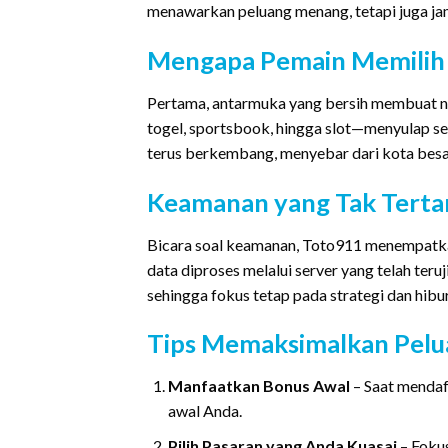
menawarkan peluang menang, tetapi juga jam
Mengapa Pemain Memilih
Pertama, antarmuka yang bersih membuat na
togel, sportsbook, hingga slot—menyulap se
terus berkembang, menyebar dari kota besa
Keamanan yang Tak Terta
Bicara soal keamanan, Toto911 menempatkan 
data diproses melalui server yang telah ter
sehingga fokus tetap pada strategi dan hibu
Tips Memaksimalkan Pel
Manfaatkan Bonus Awal
– Saat mendaf
awal Anda.
Pilih Pasaran yang Anda Kuasai
– Fokus