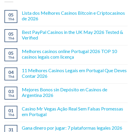
Lista dos Melhores Casinos Bitcoin e Criptocasinos
05
de 2026
Th6
Best PayPal Casinos in the UK May 2026 Tested &
05
Verified
Th6
Melhores casinos online Portugal 2026 TOP 10
05
casinos legais com licença
Th6
11 Melhores Casinos Legais em Portugal Que Deves
04
Contar 2026
Th6
Mejores Bonos sin Depósito en Casinos de
03
Argentina 2026
Th6
Casino Mr Vegas Ação Real Sem Falsas Promessas
01
em Portugal
Th6
Gana dinero por jugar: 7 plataformas legales 2026
31