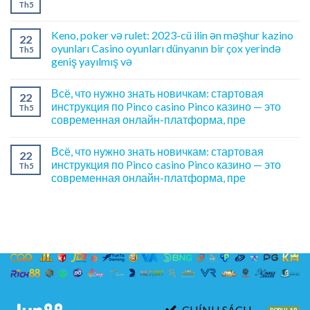
Th5
Keno, poker və rulet: 2023-cü ilin ən məşhur kazino
22
oyunları Casino oyunları dünyanın bir çox yerində
Th5
geniş yayılmış və
Всё, что нужно знать новичкам: стартовая
22
инструкция по Pinco casino Pinco казино — это
Th5
современная онлайн-платформа, пре
Всё, что нужно знать новичкам: стартовая
22
инструкция по Pinco casino Pinco казино — это
Th5
современная онлайн-платформа, пре
CHÍNH SÁCH