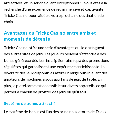
attractives, et un service client exceptionnel. Si vous êtes à la
recherche d’une expérience de jeu immersive et captivante,
Trickz Casino pourrait être votre prochaine destination de
choix.
Avantages du Trickz Casino entre amis et
moments de détente
Trickz Casino offre une série d’avantages qui le distinguent
des autres sites de jeux. Les joueurs peuvent s’attendre à des
bonus généreux dès leur inscription, ainsi qu’à des promotions
régulières qui garantissent une expérience enrichissante. La
diversité des jeux disponibles attire un large public allant des
amateurs de machines à sous aux fans de jeux de table. En
plus, la plateforme est accessible sur divers appareils, ce qui
permet à chacun de profiter des jeux où qu’il soit.
Système de bonus attractif
Le système de bonus est l’un des principaux atouts de Trickz