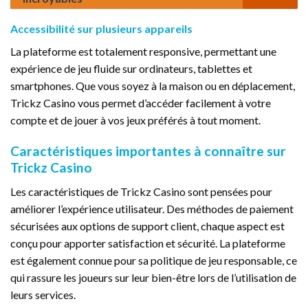
Accessibilité sur plusieurs appareils
La plateforme est totalement responsive, permettant une
expérience de jeu fluide sur ordinateurs, tablettes et
smartphones. Que vous soyez à la maison ou en déplacement,
Trickz Casino vous permet d’accéder facilement à votre
compte et de jouer à vos jeux préférés à tout moment.
Caractéristiques importantes à connaître sur
Trickz Casino
Les caractéristiques de Trickz Casino sont pensées pour
améliorer l’expérience utilisateur. Des méthodes de paiement
sécurisées aux options de support client, chaque aspect est
conçu pour apporter satisfaction et sécurité. La plateforme
est également connue pour sa politique de jeu responsable, ce
qui rassure les joueurs sur leur bien-être lors de l’utilisation de
leurs services.