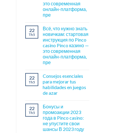
это современная
онлайн-платформа,
пре
Всё, что нужно знать
22
новичкам: стартовая
Th5
инструкция по Pinco
casino Pinco казино —
это современная
онлайн-платформа,
пре
Consejos esenciales
22
para mejorar tus
Th5
habilidades en juegos
de azar
Бонусы и
22
промоакции 2023
Th5
года в Pinco casino:
не упустите свои
шансы В 2023 году