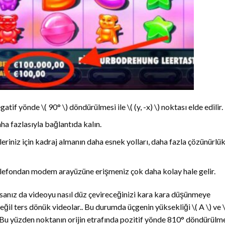
egatif yönde \( 90° \) döndürülmesi ile \( (y, -x) \) noktası elde edilir.
 fazlasıyla bağlantıda kalın.
eriniz için kadraj almanın daha esnek yolları, daha fazla çözünürlük
elefondan modem arayüzüne erişmeniz çok daha kolay hale gelir.
sanız da videoyu nasıl düz çevireceğinizi kara kara düşünmeye
ğil ters dönük videolar.. Bu durumda üçgenin yüksekliği \( A \) ve \
r. Bu yüzden noktanın orijin etrafında pozitif yönde 810° döndürülm