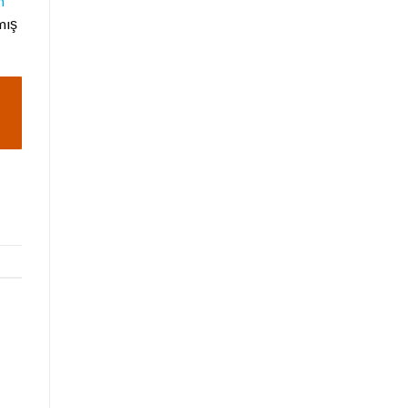
n
mış