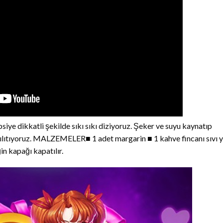
psiye dikkatli şekilde sıkı sıkı diziyoruz. Şeker ve suyu kaynatıp
p ılıtıyoruz. MALZEMELER■ 1 adet margarin ■ 1 kahve fincanı sıvı 
n kapağı kapatılır.