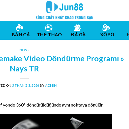
BẮN CÁ
THỂ THAO
ĐÁ GÀ
XỔ SỐ
NEWS
Freemake Video Döndürme Programı »
Nays TR
TED ON
5 THÁNG 3, 2026
BY
ADMIN
atif yönde 360° döndürüldüğünde aynı noktaya dönülür.