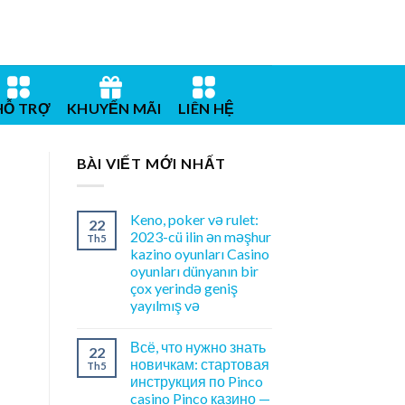
HỖ TRỢ
KHUYẾN MÃI
LIÊN HỆ
BÀI VIẾT MỚI NHẤT
Keno, poker və rulet:
22
2023-cü ilin ən məşhur
Th5
kazino oyunları Casino
oyunları dünyanın bir
çox yerində geniş
yayılmış və
Всё, что нужно знать
22
новичкам: стартовая
Th5
инструкция по Pinco
casino Pinco казино —