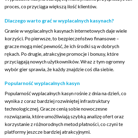
proces, co przyciąga większą ilość klientów.
Dlaczego warto grać w wyplacalnych kasynach?
Granie w wyplacalnych kasynach internetowych daje wiele
korzyści. Po pierwsze, to bezpieczeństwo finansowe –
gracze mogą mieć pewność, że ich środki są w dobrych
rękach. Po drugie, atrakcyjne promocje i bonusy, które
przyciągają nowych użytkowników. Wraz z tym ogromny
wybór gier sprawia, że każdy znajdzie coś dla siebie.
Popularność wyplacalnych kasyn
Popularność wyplacalnych kasyn rośnie z dnia na dzień, co
wynika z coraz bardziej rozwiniętej infrastruktury
technologicznej. Gracze cenią sobie nowoczesne
rozwiązania, które umożliwiają szybką analizę ofert oraz
korzystanie z różnorodnych metod płatności, co czyni te
platformy jeszcze bardziej atrakcyjnymi.