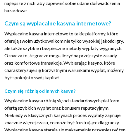
najlepsze z nich, aby zapewnić sobie udane doświadczenia
hazardowe.
Czym są wyplacalne kasyna internetowe?
Wyplacalne kasyna internetowe to takie platformy, które
oferują swoim użytkownikom nie tylko wysokiej jakości gry,
ale także szybkie i bezpieczne metody wypłaty wygranych.
Oznacza to, że gracze mogą liczyć na przejrzyste zasady
oraz komfortowe transakcje. Wybierając kasyno, które
charakteryzuje się korzystnymi warunkami wypłat, możemy
być spokojni o swój kapitał.
Czym się różnią od innych kasyn?
Wyplacalne kasyna różnią się od standardowych platform
ofertą szybkich wypłat oraz bonusem reputacyjnym.
Niekiedy w klasycznych kasynach proces wypłaty zajmuje
znacznie więcej czasu, co może być frustrujące dla graczy.
Wyplacalne kasyna starają się maksymalnie przyspieszyć ten