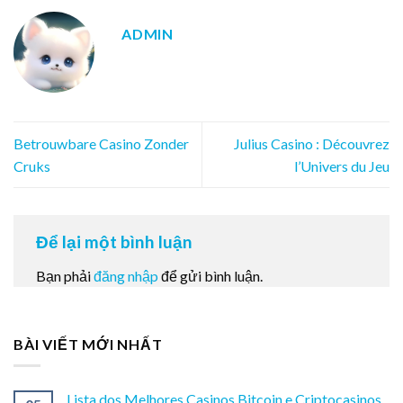
ADMIN
Betrouwbare Casino Zonder
Julius Casino : Découvrez
Cruks
l’Univers du Jeu
Để lại một bình luận
Bạn phải
đăng nhập
để gửi bình luận.
BÀI VIẾT MỚI NHẤT
Lista dos Melhores Casinos Bitcoin e Criptocasinos