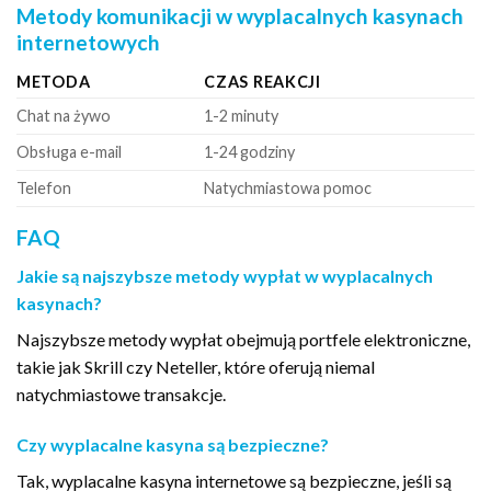
Metody komunikacji w wyplacalnych kasynach
internetowych
METODA
CZAS REAKCJI
Chat na żywo
1-2 minuty
Obsługa e-mail
1-24 godziny
Telefon
Natychmiastowa pomoc
FAQ
Jakie są najszybsze metody wypłat w wyplacalnych
kasynach?
Najszybsze metody wypłat obejmują portfele elektroniczne,
takie jak Skrill czy Neteller, które oferują niemal
natychmiastowe transakcje.
Czy wyplacalne kasyna są bezpieczne?
Tak, wyplacalne kasyna internetowe są bezpieczne, jeśli są