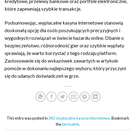
kredytowe, przelewy bankowe oraz portfele elektroniczne,
które zapewniają szybkie transakcje.
Podsumowując, wyplacalne kasyna internetowe stanowią
doskonałą opcję dla osób poszukujących precyzyjnych i
wygodnych rozwiązań w świecie hazardu online. Dbanie o
bezpieczeństwo, różnorodność gier oraz szybkie wypłaty
sprawiają, że warto korzystać z tego rodzaju platform.
Zastosowanie się do wskazówek zawartych w artykule
pomoże w dokonaniu najlepszego wyboru, który przyczyni
się do udanych doświadczeń w grze.
This entry was posted in
242-wyplacalne kasyna internetowe
. Bookmark
the
permalink
.