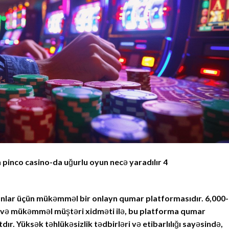
 pinco casino-da uğurlu oyun necə yaradılır 4
yanlar üçün mükəmməl bir onlayn qumar platformasıdır. 6,000-
r və mükəmməl müştəri xidməti ilə, bu platforma qumar
ır. Yüksək təhlükəsizlik tədbirləri və etibarlılığı sayəsində,