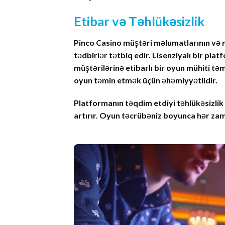
Etibar və Təhlükəsizlik
Pinco Casino müştəri məlumatlarının və m
tədbirlər tətbiq edir. Lisenziyalı bir pl
müştərilərinə etibarlı bir oyun mühiti tə
oyun təmin etmək üçün əhəmiyyətlidir.
Platformanın təqdim etdiyi təhlükəsizlik
artırır. Oyun təcrübəniz boyunca hər zama