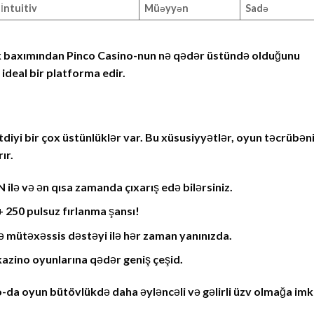
İntuitiv
Müəyyən
Sadə
lik baxımından Pinco Casino-nun nə qədər üstündə olduğunu
ideal bir platforma edir.
diyi bir çox üstünlüklər var. Bu xüsusiyyətlər, oyun təcrübəni
ır.
lə və ən qısa zamanda çıxarış edə bilərsiniz.
 250 pulsuz fırlanma şansı!
ə mütəxəssis dəstəyi ilə hər zaman yanınızda.
 kazino oyunlarına qədər geniş çeşid.
-da oyun bütövlükdə daha əyləncəli və gəlirli üzv olmağa im