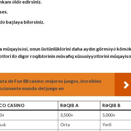
kanı əldə edirsiniz.
ses.
lə başlaya bilərsiniz.
la müqayisəsi, onun üstünlüklərini daha aydın görməyə kömə
tləri ilə digər rəqiblərinin müvafiq xüsusiyyətlərini müqayisə
uta de Fun 88 casino: mejores juegos, increíbles
mocionante mundo del juego en
CO CASINO
RƏQIB A
RƏQIB B
00+
3,500+
5,000+
sək
Orta
Yerli