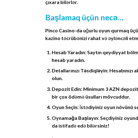
çıxara bilərlər.
Başlamaq üçün necə…
Pinco Casino-da uğurlu oyun qurmaq üçün 
kazino təcrübənizi rahat və əyləncəli e
Hesab Yaradın:
Saytın qeydiyyat bölmə
hesab yaradın.
Detallarınızı Təsdiqləyin:
Hesabınızı a
olun.
Depozit Edin:
Minimum 3 AZN depozit 
bir çox ödəmə üsulları mövcuddur.
Oyun Seçin:
İstədiyiniz oyun növünü seç
Oynamağa Başlayın:
Seçdiyiniz oyund
da istifadə edə bilərsiniz!