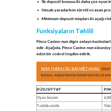
İlk depozit bonusu ilə daha çox oyun im
Hesab yaradarkən sürətli və asan pro
Minimum depozit miqdarı ilə aşağı risk
Funksiyaların Təhlili
Pinco Casino-nun digər onlayn kazinolar
edir. Aşağıda, Pinco Casino-nun xüsusiyyə
edən bir cədvəl təqdim edirik.
XEM THÊM CÁC BÀI VIẾT KHÁC
Disfr
bonos, experiencia inmersiva En el e
XÜSUSIYYƏT
PIN
Oyun Seçimi
6,0
Təhlükəsizlik
Yük