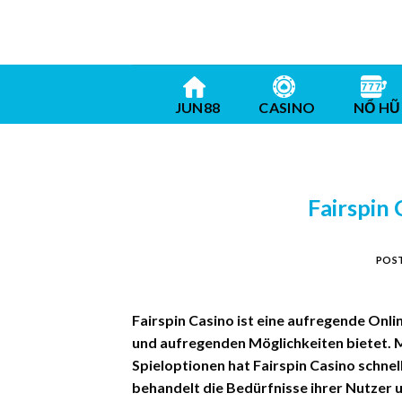
Skip
to
content
JUN88
CASINO
NỔ HŨ
Fairspin 
POS
Fairspin Casino ist eine aufregende Onlin
und aufregenden Möglichkeiten bietet. M
Spieloptionen hat Fairspin Casino schne
behandelt die Bedürfnisse ihrer Nutzer u