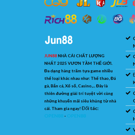
JUN88
NHÀ CÁI CHẤT LƯỢNG
NHẤT 2025 VƯƠN TẦM THẾ GIỚI.
Đa dạng hàng trăm tựa game nhiều
thể loại khác nhau như: Thể thao, Đá
gà, Bắn cá, Xổ số, Casino,... Đây là
thiên đường giải trí tuyệt vời cùng
những khuyến mãi siêu khủng từ nhà
Đối tác:
cái. Tham gia ngay!
OPEN88
-
OPEN88