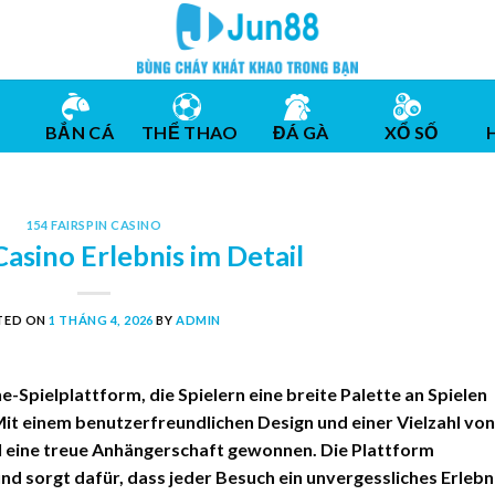
BẮN CÁ
THỂ THAO
ĐÁ GÀ
XỔ SỐ
154 FAIRSPIN CASINO
Casino Erlebnis im Detail
TED ON
1 THÁNG 4, 2026
BY
ADMIN
e-Spielplattform, die Spielern eine breite Palette an Spielen
it einem benutzerfreundlichen Design und einer Vielzahl von
ll eine treue Anhängerschaft gewonnen. Die Plattform
nd sorgt dafür, dass jeder Besuch ein unvergessliches Erlebn