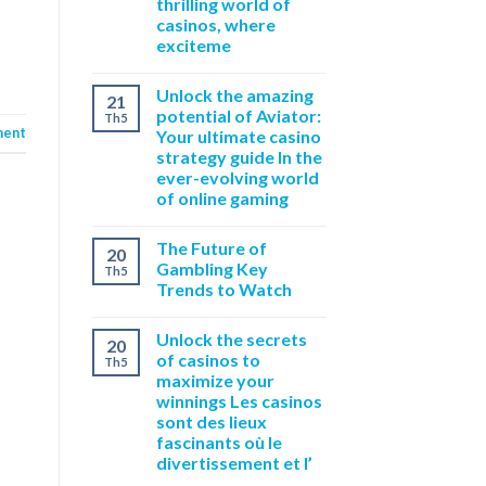
thrilling world of
casinos, where
exciteme
Unlock the amazing
21
potential of Aviator:
Th5
ment
Your ultimate casino
strategy guide In the
ever-evolving world
of online gaming
The Future of
20
Gambling Key
Th5
Trends to Watch
Unlock the secrets
20
of casinos to
Th5
maximize your
winnings Les casinos
sont des lieux
fascinants où le
divertissement et l’