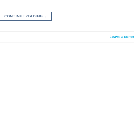
CONTINUE READING
→
Leave a com