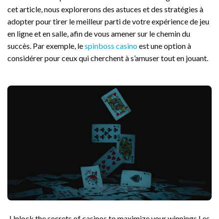
cet article, nous explorerons des astuces et des stratégies à
adopter pour tirer le meilleur parti de votre expérience de jeu
en ligne et en salle, afin de vous amener sur le chemin du
succès. Par exemple, le
spinboss casino
est une option à
considérer pour ceux qui cherchent à s’amuser tout en jouant.
Unlock the secrets of casinos to maximize your winnings Les