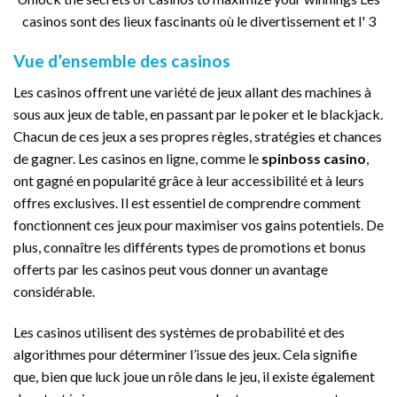
casinos sont des lieux fascinants où le divertissement et l' 3
Vue d’ensemble des casinos
Les casinos offrent une variété de jeux allant des machines à
sous aux jeux de table, en passant par le poker et le blackjack.
Chacun de ces jeux a ses propres règles, stratégies et chances
de gagner. Les casinos en ligne, comme le
spinboss casino
,
ont gagné en popularité grâce à leur accessibilité et à leurs
offres exclusives. Il est essentiel de comprendre comment
fonctionnent ces jeux pour maximiser vos gains potentiels. De
plus, connaître les différents types de promotions et bonus
offerts par les casinos peut vous donner un avantage
considérable.
Les casinos utilisent des systèmes de probabilité et des
algorithmes pour déterminer l’issue des jeux. Cela signifie
que, bien que luck joue un rôle dans le jeu, il existe également