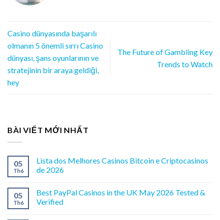
Casino dünyasında başarılı
olmanın 5 önemli sırrı Casino
The Future of Gambling Key
dünyası, şans oyunlarının ve
Trends to Watch
stratejinin bir araya geldiği,
hey
BÀI VIẾT MỚI NHẤT
Lista dos Melhores Casinos Bitcoin e Criptocasinos
05
de 2026
Th6
Best PayPal Casinos in the UK May 2026 Tested &
05
Verified
Th6