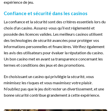
expérience de jeu.
Confiance et sécurité dans les casinos
La confiance et la sécurité sont des critères essentiels lors du
choix d’un casino. Assurez-vous qu’il est réglementé et
possède des licences valides. Les meilleurs casinos utilisent
des technologies de sécurité avancées pour protéger vos
informations personnelles et financières. Vérifiez également
les avis des utilisateurs pour évaluer la réputation du casino.
Un bon casino met en avant sa transparence concernant les
termes et conditions des jeux et des promotions.
En choisissant un casino qui privilégie la sécurité, vous
minimisez les risques et vous maximisez votre plaisir.
N’oubliez pas que le jeu doit rester un divertissement, et une
bonne sécurité contribue grandement à cette expérience.