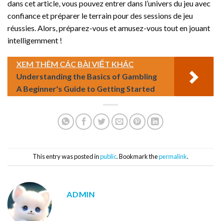
dans cet article, vous pouvez entrer dans l’univers du jeu avec
confiance et préparer le terrain pour des sessions de jeu
réussies. Alors, préparez-vous et amusez-vous tout en jouant
intelligemment !
XEM THÊM CÁC BÀI VIẾT KHÁC
Understanding the Basics of Gambling
A Beginner's Guide to Getting Started
This entry was posted in
public
. Bookmark the
permalink
.
ADMIN