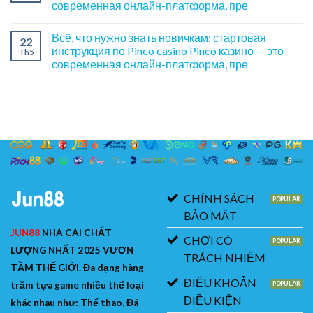
современная онлайн-платформа, пре
Всё, что нужно знать новичкам: стартовая
22
инструкция по Pinco casino Pinco казино — это
Th5
современная онлайн-платформа, пре
CHÍNH SÁCH
BẢO MẬT
JUN88
NHÀ CÁI CHẤT
CHƠI CÓ
LƯỢNG NHẤT 2025 VƯƠN
TRÁCH NHIỆM
TẦM THẾ GIỚI. Đa dạng hàng
ĐIỀU KHOẢN
trăm tựa game nhiều thể loại
ĐIỀU KIỆN
khác nhau như: Thể thao, Đá