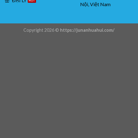
ĐẠI LÝ
Nội, Việt Nam
Copyright 2026 ©
https://junanhuahui.com/