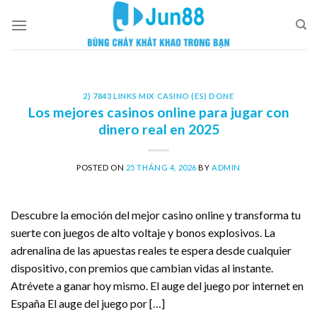
Skip
to
content
2) 7843 LINKS MIX CASINO (ES) DONE
Los mejores casinos online para jugar con
dinero real en 2025
POSTED ON
25 THÁNG 4, 2026
BY
ADMIN
Descubre la emoción del mejor casino online y transforma tu
suerte con juegos de alto voltaje y bonos explosivos. La
adrenalina de las apuestas reales te espera desde cualquier
dispositivo, con premios que cambian vidas al instante.
Atrévete a ganar hoy mismo. El auge del juego por internet en
España El auge del juego por […]