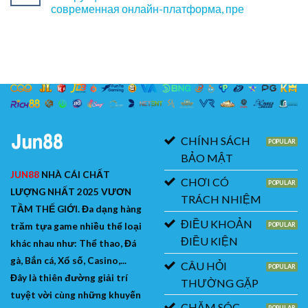
современная онлайн-платформа, пре
CHÍNH SÁCH
BẢO MẬT
JUN88
NHÀ CÁI CHẤT
CHƠI CÓ
LƯỢNG NHẤT 2025 VƯƠN
TRÁCH NHIỆM
TẦM THẾ GIỚI. Đa dạng hàng
ĐIỀU KHOẢN
trăm tựa game nhiều thể loại
ĐIỀU KIỆN
khác nhau như: Thể thao, Đá
gà, Bắn cá, Xổ số, Casino,...
CÂU HỎI
Đây là thiên đường giải trí
THƯỜNG GẶP
tuyệt vời cùng những khuyến
CHĂM SÓC