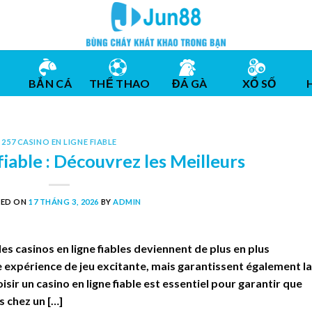
BẮN CÁ
THỂ THAO
ĐÁ GÀ
XỔ SỐ
257 CASINO EN LIGNE FIABLE
fiable : Découvrez les Meilleurs
TED ON
17 THÁNG 3, 2026
BY
ADMIN
s casinos en ligne fiables deviennent de plus en plus
e expérience de jeu excitante, mais garantissent également la
isir un casino en ligne fiable est essentiel pour garantir que
s chez un […]