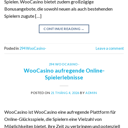
Spielen. WooCasino bietet zudem großzügige
Bonusangebote, die sowohl neuen als auch bestehenden
Spielern zugute […]
CONTINUE READING
→
Posted in
294 WooCasino-
Leave a comment
294 WOOCASINO-
WooCasino aufregende Online-
Spielerlebnisse
POSTED ON
21 THÁNG 4, 2026
BY
ADMIN
WooCasino ist WooCasino eine aufregende Plattform für
Online-Glücksspiele, die Spielern eine Vielzahl von
Möglichkeiten bietet, ihre Zeit zu verbringen und potenziell