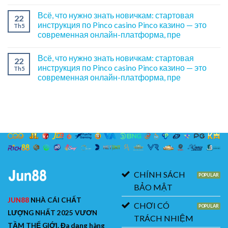
Всё, что нужно знать новичкам: стартовая
22
инструкция по Pinco casino Pinco казино — это
Th5
современная онлайн-платформа, пре
Всё, что нужно знать новичкам: стартовая
22
инструкция по Pinco casino Pinco казино — это
Th5
современная онлайн-платформа, пре
CHÍNH SÁCH
BẢO MẬT
JUN88
NHÀ CÁI CHẤT
CHƠI CÓ
LƯỢNG NHẤT 2025 VƯƠN
TRÁCH NHIỆM
TẦM THẾ GIỚI. Đa dạng hàng