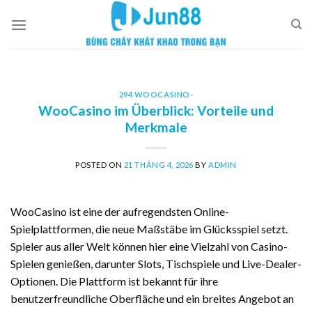
Skip
to
content
294 WOOCASINO-
WooCasino im Überblick: Vorteile und
Merkmale
POSTED ON
21 THÁNG 4, 2026
BY
ADMIN
WooCasino ist eine der aufregendsten Online-
Spielplattformen, die neue Maßstäbe im Glücksspiel setzt.
Spieler aus aller Welt können hier eine Vielzahl von Casino-
Spielen genießen, darunter Slots, Tischspiele und Live-Dealer-
Optionen. Die Plattform ist bekannt für ihre
benutzerfreundliche Oberfläche und ein breites Angebot an