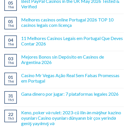
Best PayPal Casinos in the UK May 2026 Tested &
05
Verified
Th6
Melhores casinos online Portugal 2026 TOP 10
05
casinos legais com licença
Th6
11 Melhores Casinos Legais em Portugal Que Deves
04
Contar 2026
Th6
Mejores Bonos sin Depósito en Casinos de
03
Argentina 2026
Th6
Casino Mr Vegas Ação Real Sem Falsas Promessas
01
em Portugal
Th6
Gana dinero por jugar: 7 plataformas legales 2026
31
Th5
Keno, poker və rulet: 2023-cü ilin ən məşhur kazino
22
oyunları Casino oyunları dünyanın bir çox yerində
Th5
geniş yayılmış və