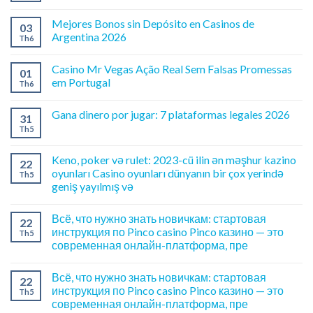
Mejores Bonos sin Depósito en Casinos de
03
Argentina 2026
Th6
Casino Mr Vegas Ação Real Sem Falsas Promessas
01
em Portugal
Th6
Gana dinero por jugar: 7 plataformas legales 2026
31
Th5
Keno, poker və rulet: 2023-cü ilin ən məşhur kazino
22
oyunları Casino oyunları dünyanın bir çox yerində
Th5
geniş yayılmış və
Всё, что нужно знать новичкам: стартовая
22
инструкция по Pinco casino Pinco казино — это
Th5
современная онлайн-платформа, пре
Всё, что нужно знать новичкам: стартовая
22
инструкция по Pinco casino Pinco казино — это
Th5
современная онлайн-платформа, пре