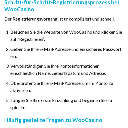
Schritt-für-Schritt-Registrierungsprozess bei
WooCasino
Der Registrierungsvorgang ist unkompliziert und schnell.
Besuchen Sie die Website von WooCasino und klicken Sie
auf “Registrieren”.
Geben Sie Ihre E-Mail-Adresse und ein sicheres Passwort
ein.
Vervollständigen Sie Ihre Kontoinformationen,
einschließlich Name, Geburtsdatum und Adresse.
Überprüfen Sie Ihre E-Mail-Adresse, um Ihr Konto zu
aktivieren.
Tätigen Sie Ihre erste Einzahlung und beginnen Sie zu
spielen.
Häufig gestellte Fragen zu WooCasino