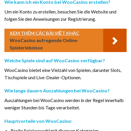
Wie kann ich ein Konto bei WooCasino erstellen?
Um ein Konto zu erstellen, besuchen Sie die Website und
folgen Sie den Anweisungen zur Registrierung.
XEM THÊM CÁC BÀI VIẾT KHÁC
WooCasino aufregende Online-
Spielerlebnisse
Welche Spiele sind auf WooCasino verfügbar?
WooCasino bietet eine Vielzahl von Spielen, darunter Slots,
Tischspiele und Live-Dealer-Optionen.
Wie lange dauern Auszahlungen bei WooCasino?
Auszahlungen bei WooCasino werden in der Regel innerhalb
weniger Stunden bis Tage verarbeitet.
Hauptvorteile von WooCasino:
Breite Spielauswahl mit diversen Kategorien