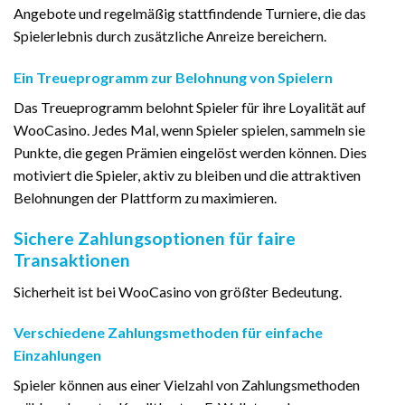
Angebote und regelmäßig stattfindende Turniere, die das
Spielerlebnis durch zusätzliche Anreize bereichern.
Ein Treueprogramm zur Belohnung von Spielern
Das Treueprogramm belohnt Spieler für ihre Loyalität auf
WooCasino. Jedes Mal, wenn Spieler spielen, sammeln sie
Punkte, die gegen Prämien eingelöst werden können. Dies
motiviert die Spieler, aktiv zu bleiben und die attraktiven
Belohnungen der Plattform zu maximieren.
Sichere Zahlungsoptionen für faire
Transaktionen
Sicherheit ist bei WooCasino von größter Bedeutung.
Verschiedene Zahlungsmethoden für einfache
Einzahlungen
Spieler können aus einer Vielzahl von Zahlungsmethoden