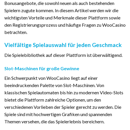
Bonusangebote, die sowohl neuen als auch bestehenden
Spielern zugute kommen. In diesem Artikel werden wir die
wichtigsten Vorteile und Merkmale dieser Plattform sowie
den Registrierungsprozess und häufige Fragen zu WooCasino
betrachten.
Vielfältige Spielauswahl für jeden Geschmack
Die Spielebibliothek auf dieser Plattform ist überwältigend.
Slot-Maschinen für große Gewinne
Ein Schwerpunkt von WooCasino liegt auf einer
beeindruckenden Palette von Slot-Maschinen. Von
klassischen Spielautomaten bis hin zu modernen Video-Slots
bietet die Plattform zahlreiche Optionen, um den
verschiedenen Vorlieben der Spieler gerecht zu werden. Die
Spiele sind mit hochwertigen Grafiken und spannenden
Themen versehen, die das Spielerlebnis bereichern.