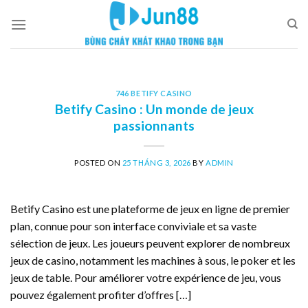
Skip
to
content
746 BETIFY CASINO
Betify Casino : Un monde de jeux
passionnants
POSTED ON
25 THÁNG 3, 2026
BY
ADMIN
Betify Casino est une plateforme de jeux en ligne de premier
plan, connue pour son interface conviviale et sa vaste
sélection de jeux. Les joueurs peuvent explorer de nombreux
jeux de casino, notamment les machines à sous, le poker et les
jeux de table. Pour améliorer votre expérience de jeu, vous
pouvez également profiter d’offres […]