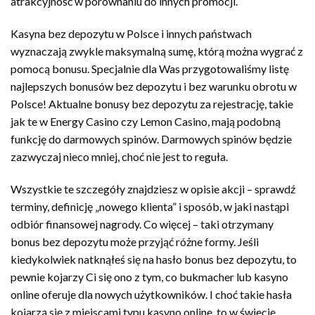
atrakcyjność w porównaniu do innych promocji.
Kasyna bez depozytu w Polsce i innych państwach
wyznaczają zwykle maksymalną sumę, którą można wygrać z
pomocą bonusu. Specjalnie dla Was przygotowaliśmy listę
najlepszych bonusów bez depozytu i bez warunku obrotu w
Polsce! Aktualne bonusy bez depozytu za rejestrację, takie
jak te w Energy Casino czy Lemon Casino, mają podobną
funkcję do darmowych spinów. Darmowych spinów będzie
zazwyczaj nieco mniej, choć nie jest to reguła.
Wszystkie te szczegóły znajdziesz w opisie akcji – sprawdź
terminy, definicję „nowego klienta” i sposób, w jaki nastąpi
odbiór finansowej nagrody. Co więcej – taki otrzymany
bonus bez depozytu może przyjąć różne formy. Jeśli
kiedykolwiek natknąłeś się na hasło bonus bez depozytu, to
pewnie kojarzy Ci się ono z tym, co bukmacher lub kasyno
online oferuje dla nowych użytkowników. I choć takie hasła
kojarzą się z miejscami typu kasyno online, to w świecie