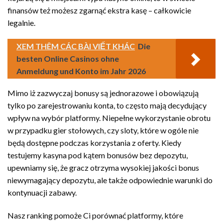
finansów też możesz zgarnąć ekstra kasę – całkowicie
legalnie.
XEM THÊM CÁC BÀI VIẾT KHÁC
Die
besten Online Casinos ohne
Anmeldung und Konto im Jahr 2026
Mimo iż zazwyczaj bonusy są jednorazowe i obowiązują
tylko po zarejestrowaniu konta, to często mają decydujący
wpływ na wybór platformy. Niepełne wykorzystanie obrotu
w przypadku gier stołowych, czy sloty, które w ogóle nie
będą dostępne podczas korzystania z oferty. Kiedy
testujemy kasyna pod kątem bonusów bez depozytu,
upewniamy się, że gracz otrzyma wysokiej jakości bonus
niewymagający depozytu, ale także odpowiednie warunki do
kontynuacji zabawy.
Nasz ranking pomoże Ci porównać platformy, które