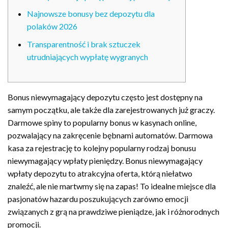
Najnowsze bonusy bez depozytu dla
polaków 2026
Transparentność i brak sztuczek
utrudniających wypłatę wygranych
Bonus niewymagający depozytu często jest dostępny na
samym początku, ale także dla zarejestrowanych już graczy.
Darmowe spiny to popularny bonus w kasynach online,
pozwalający na zakręcenie bębnami automatów. Darmowa
kasa za rejestrację to kolejny popularny rodzaj bonusu
niewymagający wpłaty pieniędzy. Bonus niewymagający
wpłaty depozytu to atrakcyjna oferta, którą niełatwo
znaleźć, ale nie martwmy się na zapas! To idealne miejsce dla
pasjonatów hazardu poszukujących zarówno emocji
związanych z grą na prawdziwe pieniądze, jak i różnorodnych
promocji.