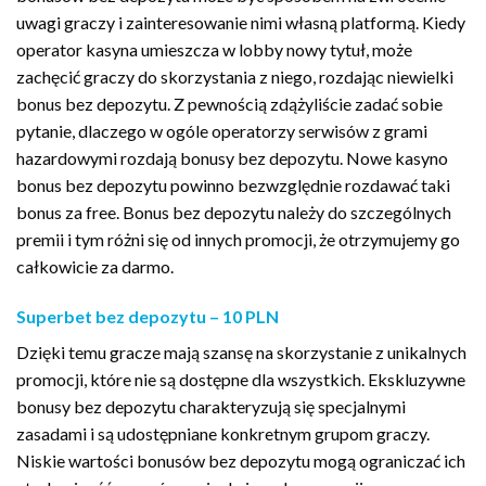
uwagi graczy i zainteresowanie nimi własną platformą. Kiedy
operator kasyna umieszcza w lobby nowy tytuł, może
zachęcić graczy do skorzystania z niego, rozdając niewielki
bonus bez depozytu. Z pewnością zdążyliście zadać sobie
pytanie, dlaczego w ogóle operatorzy serwisów z grami
hazardowymi rozdają bonusy bez depozytu. Nowe kasyno
bonus bez depozytu powinno bezwzględnie rozdawać taki
bonus za free. Bonus bez depozytu należy do szczególnych
premii i tym różni się od innych promocji, że otrzymujemy go
całkowicie za darmo.
Superbet bez depozytu – 10 PLN
Dzięki temu gracze mają szansę na skorzystanie z unikalnych
promocji, które nie są dostępne dla wszystkich. Ekskluzywne
bonusy bez depozytu charakteryzują się specjalnymi
zasadami i są udostępniane konkretnym grupom graczy.
Niskie wartości bonusów bez depozytu mogą ograniczać ich