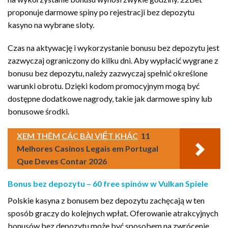
proponuje darmowe spiny po rejestracji bez depozytu
kasyno na wybrane sloty.
Czas na aktywację i wykorzystanie bonusu bez depozytu jest
zazwyczaj ograniczony do kilku dni. Aby wypłacić wygrane z
bonusu bez depozytu, należy zazwyczaj spełnić określone
warunki obrotu. Dzięki kodom promocyjnym mogą być
dostępne dodatkowe nagrody, takie jak darmowe spiny lub
bonusowe środki.
XEM THÊM CÁC BÀI VIẾT KHÁC
11
Melhores Casinos Legais em Portugal
Que Deves Contar 2026
Bonus bez depozytu – 60 free spinów w Vulkan Spiele
Polskie kasyna z bonusem bez depozytu zachęcają w ten
sposób graczy do kolejnych wpłat. Oferowanie atrakcyjnych
bonusów bez depozytu może być sposobem na zwrócenie