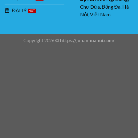
Chợ Dừa, Đống Đa, Hà
ĐẠI LÝ
Nội, Việt Nam
Copyright 2026 ©
https://junanhuahui.com/