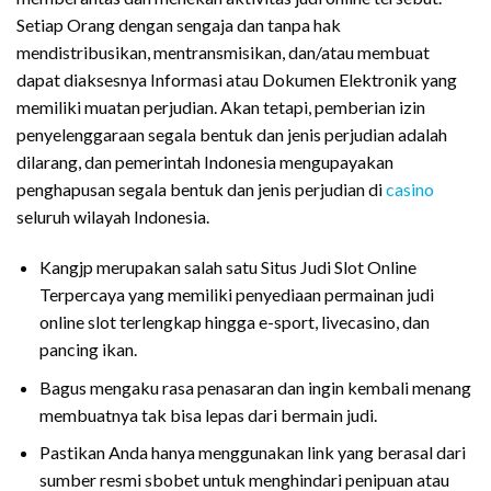
Setiap Orang dengan sengaja dan tanpa hak
mendistribusikan, mentransmisikan, dan/atau membuat
dapat diaksesnya Informasi atau Dokumen Elektronik yang
memiliki muatan perjudian. Akan tetapi, pemberian izin
penyelenggaraan segala bentuk dan jenis perjudian adalah
dilarang, dan pemerintah Indonesia mengupayakan
penghapusan segala bentuk dan jenis perjudian di
casino
seluruh wilayah Indonesia.
Kangjp merupakan salah satu Situs Judi Slot Online
Terpercaya yang memiliki penyediaan permainan judi
online slot terlengkap hingga e-sport, livecasino, dan
pancing ikan.
Bagus mengaku rasa penasaran dan ingin kembali menang
membuatnya tak bisa lepas dari bermain judi.
Pastikan Anda hanya menggunakan link yang berasal dari
sumber resmi sbobet untuk menghindari penipuan atau