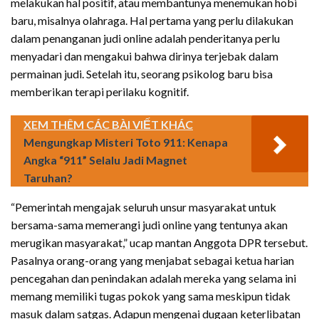
melakukan hal positif, atau membantunya menemukan hobi
baru, misalnya olahraga. Hal pertama yang perlu dilakukan
dalam penanganan judi online adalah penderitanya perlu
menyadari dan mengakui bahwa dirinya terjebak dalam
permainan judi. Setelah itu, seorang psikolog baru bisa
memberikan terapi perilaku kognitif.
XEM THÊM CÁC BÀI VIẾT KHÁC
Mengungkap Misteri Toto 911: Kenapa
Angka “911” Selalu Jadi Magnet
Taruhan?
“Pemerintah mengajak seluruh unsur masyarakat untuk
bersama-sama memerangi judi online yang tentunya akan
merugikan masyarakat,” ucap mantan Anggota DPR tersebut.
Pasalnya orang-orang yang menjabat sebagai ketua harian
pencegahan dan penindakan adalah mereka yang selama ini
memang memiliki tugas pokok yang sama meskipun tidak
masuk dalam satgas. Adapun mengenai dugaan keterlibatan