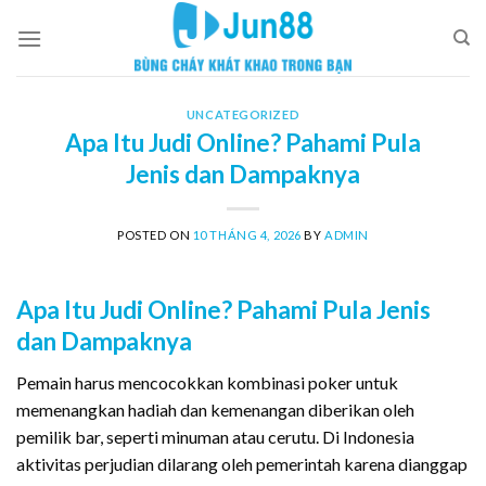
Skip
to
content
UNCATEGORIZED
Apa Itu Judi Online? Pahami Pula
Jenis dan Dampaknya
POSTED ON
10 THÁNG 4, 2026
BY
ADMIN
Apa Itu Judi Online? Pahami Pula Jenis
dan Dampaknya
Pemain harus mencocokkan kombinasi poker untuk
memenangkan hadiah dan kemenangan diberikan oleh
pemilik bar, seperti minuman atau cerutu. Di Indonesia
aktivitas perjudian dilarang oleh pemerintah karena dianggap