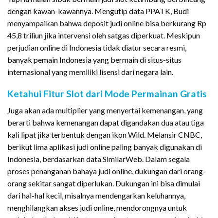
dengan kawan-kawannya. Mengutip data PPATK, Budi
menyampaikan bahwa deposit judi online bisa berkurang Rp
45,8 triliun jika intervensi oleh satgas diperkuat. Meskipun
perjudian online di Indonesia tidak diatur secara resmi,
banyak pemain Indonesia yang bermain di situs-situs
internasional yang memiliki lisensi dari negara lain.
Ketahui Fitur Slot dari Mode Permainan Gratis
Juga akan ada multiplier yang menyertai kemenangan, yang
berarti bahwa kemenangan dapat digandakan dua atau tiga
kali lipat jika terbentuk dengan ikon Wild. Melansir CNBC,
berikut lima aplikasi judi online paling banyak digunakan di
Indonesia, berdasarkan data SimilarWeb. Dalam segala
proses penanganan bahaya judi online, dukungan dari orang-
orang sekitar sangat diperlukan. Dukungan ini bisa dimulai
dari hal-hal kecil, misalnya mendengarkan keluhannya,
menghilangkan akses judi online, mendorongnya untuk