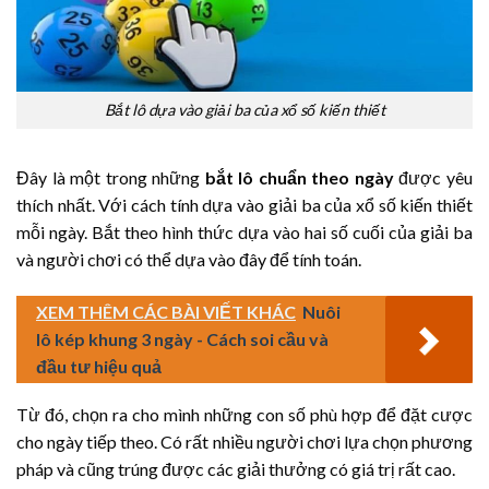
Bắt lô dựa vào giải ba của xổ số kiến thiết
Đây là một trong những
bắt lô chuẩn theo ngày
được yêu
thích nhất. Với cách tính dựa vào giải ba của xổ số kiến thiết
mỗi ngày. Bắt theo hình thức dựa vào hai số cuối của giải ba
và người chơi có thể dựa vào đây để tính toán.
XEM THÊM CÁC BÀI VIẾT KHÁC
Nuôi
lô kép khung 3 ngày - Cách soi cầu và
đầu tư hiệu quả
Từ đó, chọn ra cho mình những con số phù hợp để đặt cược
cho ngày tiếp theo. Có rất nhiều người chơi lựa chọn phương
pháp và cũng trúng được các giải thưởng có giá trị rất cao.