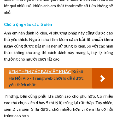
lót quá nhiều sẽ khiến anh em thất thoát một số tiền không hề
nhỏ.
Chú trọng vào các lô xiên
Anh em nên đánh lô xiên, vì phương pháp này cũng được cao
thủ yêu thích. Người chơi tìm kiếm
cách bắt lô chuẩn theo
ngày
cũng được bật mí là nên sử dụng lô xiên. So với các hình
thức thông thường thì cách đánh này mang lại tỷ lệ trúng
thưởng cho người chơi rất cao.
XEM THÊM CÁC BÀI VIẾT KHÁC
Xổ số
Hà Nội Vip - Trang web chơi lô đề được
yêu thích nhất
Nhưng, bạn cũng phải lựa chọn sao cho phù hợp. Có nhiều
cao thủ chọn xiên 4 hay 5 thì tỷ lệ trúng lại rất thấp. Tuy nhiên,
xiên 2 và xiên 3 lại được chọn nhiều hơn vì đem lại cơ hội
trúng cao hơn.