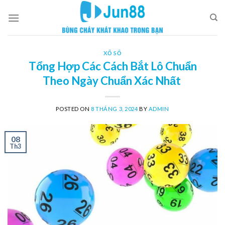
Skip
to
content
XỔ SỐ
Tổng Hợp Các Cách Bắt Lô Chuẩn
Theo Ngày Chuẩn Xác Nhất
POSTED ON
8 THÁNG 3, 2024
BY
ADMIN
08
Th3