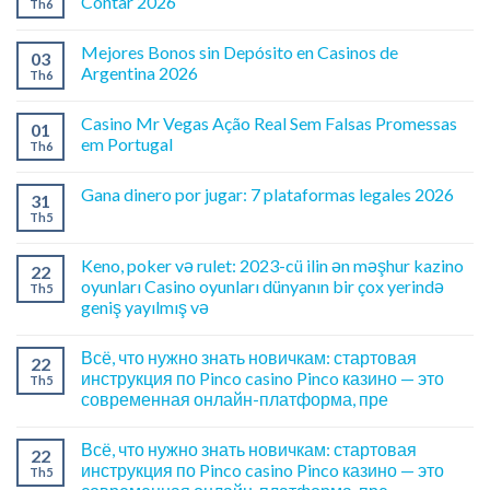
Contar 2026
Th6
Mejores Bonos sin Depósito en Casinos de
03
Argentina 2026
Th6
Casino Mr Vegas Ação Real Sem Falsas Promessas
01
em Portugal
Th6
Gana dinero por jugar: 7 plataformas legales 2026
31
Th5
Keno, poker və rulet: 2023-cü ilin ən məşhur kazino
22
oyunları Casino oyunları dünyanın bir çox yerində
Th5
geniş yayılmış və
Всё, что нужно знать новичкам: стартовая
22
инструкция по Pinco casino Pinco казино — это
Th5
современная онлайн-платформа, пре
Всё, что нужно знать новичкам: стартовая
22
инструкция по Pinco casino Pinco казино — это
Th5