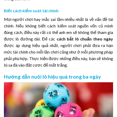
Biết cách kiểm soát tài chính
Mọi người chơi hay mắc sai lầm nhiều nhất là về vấn đề tài
chính. Nếu không biết cách kiểm soát nguồn vốn củ mình
đúng cách, điều này rất có thể anh em sẽ không thể tham gia
được lô đường dài. Để các
cách bắt lô chuẩn theo ngày
được áp dụng hiệu quả nhất, người chơi phải đưa ra hạn
mức tài chính cho mỗi lần chơi cũng như ở mỗi phương pháp
phải phù hợp. Thực hiện được những điều này, bạn sẽ không
bị sa đà vào đặt cược để mất trắng.
Hướng dẫn nuôi lô hiệu quả trong ba ngày