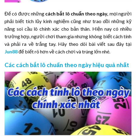
Để có được những
cách bắt lô chuẩn theo ngày,
mọi người
phải biết tích lũy kinh nghiệm cũng như trao dồi những kỹ
năng soi cầu lô chính xác cho bản thân. Hiện nay có nhiều
trường hợp, người chơi tham gia nhưng không biết cách tính
và phải ra về trắng tay. Hãy theo dõi bài viết sau đây tại
Jun88
để biết rõ hơn về cách chơi và trúng lớn nhé.
Các cách bắt lô chuẩn theo ngày hiệu quả nhất