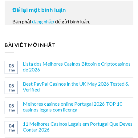
Để lại một bình luận
Bạn phải
đăng nhập
để gửi bình luận.
BÀI VIẾT MỚI NHẤT
Lista dos Melhores Casinos Bitcoin e Criptocasinos
05
de 2026
Th6
Best PayPal Casinos in the UK May 2026 Tested &
05
Verified
Th6
Melhores casinos online Portugal 2026 TOP 10
05
casinos legais com licença
Th6
11 Melhores Casinos Legais em Portugal Que Deves
04
Contar 2026
Th6