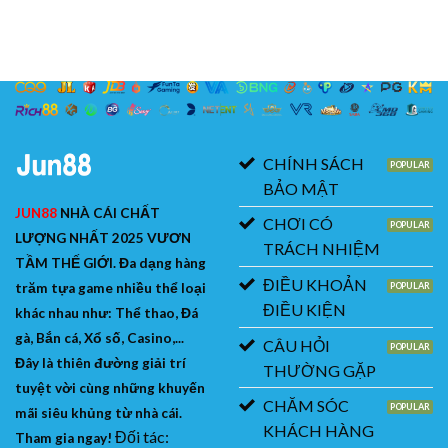
CHÍNH SÁCH
BẢO MẬT
JUN88
NHÀ CÁI CHẤT
CHƠI CÓ
LƯỢNG NHẤT 2025 VƯƠN
TRÁCH NHIỆM
TẦM THẾ GIỚI. Đa dạng hàng
ĐIỀU KHOẢN
trăm tựa game nhiều thể loại
ĐIỀU KIỆN
khác nhau như: Thể thao, Đá
gà, Bắn cá, Xổ số, Casino,...
CÂU HỎI
Đây là thiên đường giải trí
THƯỜNG GẶP
tuyệt vời cùng những khuyến
CHĂM SÓC
mãi siêu khủng từ nhà cái.
KHÁCH HÀNG
Đối tác:
Tham gia ngay!