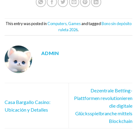
This entry was posted in
Computers, Games
and tagged
Bono sin depósito
ruleta 2026
.
ADMIN
Dezentrale Betting-
Plattformen revolutionieren
Casa Bargallo Casino:
die digitale
Ubicación y Detalles
Glücksspielbranche mittels
Blockchain