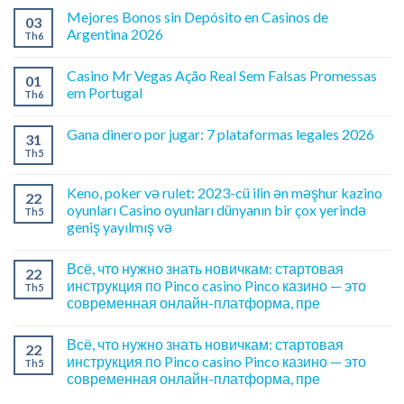
Mejores Bonos sin Depósito en Casinos de
03
Argentina 2026
Th6
Casino Mr Vegas Ação Real Sem Falsas Promessas
01
em Portugal
Th6
Gana dinero por jugar: 7 plataformas legales 2026
31
Th5
Keno, poker və rulet: 2023-cü ilin ən məşhur kazino
22
oyunları Casino oyunları dünyanın bir çox yerində
Th5
geniş yayılmış və
Всё, что нужно знать новичкам: стартовая
22
инструкция по Pinco casino Pinco казино — это
Th5
современная онлайн-платформа, пре
Всё, что нужно знать новичкам: стартовая
22
инструкция по Pinco casino Pinco казино — это
Th5
современная онлайн-платформа, пре