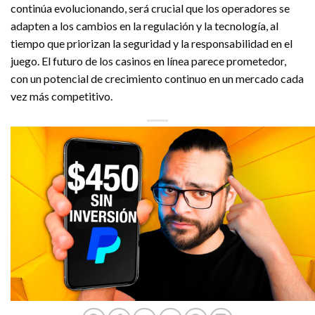
continúa evolucionando, será crucial que los operadores se
adapten a los cambios en la regulación y la tecnología, al
tiempo que priorizan la seguridad y la responsabilidad en el
juego. El futuro de los casinos en línea parece prometedor,
con un potencial de crecimiento continuo en un mercado cada
vez más competitivo.