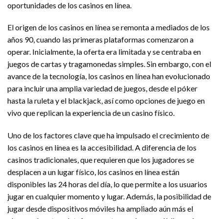
oportunidades de los casinos en línea.
El origen de los casinos en línea se remonta a mediados de los
años 90, cuando las primeras plataformas comenzaron a
operar. Inicialmente, la oferta era limitada y se centraba en
juegos de cartas y tragamonedas simples. Sin embargo, con el
avance de la tecnología, los casinos en línea han evolucionado
para incluir una amplia variedad de juegos, desde el póker
hasta la ruleta y el blackjack, así como opciones de juego en
vivo que replican la experiencia de un casino físico.
Uno de los factores clave que ha impulsado el crecimiento de
los casinos en línea es la accesibilidad. A diferencia de los
casinos tradicionales, que requieren que los jugadores se
desplacen a un lugar físico, los casinos en línea están
disponibles las 24 horas del día, lo que permite a los usuarios
jugar en cualquier momento y lugar. Además, la posibilidad de
jugar desde dispositivos móviles ha ampliado aún más el