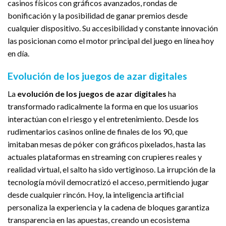
casinos físicos con gráficos avanzados, rondas de
bonificación y la posibilidad de ganar premios desde
cualquier dispositivo. Su accesibilidad y constante innovación
las posicionan como el motor principal del juego en línea hoy
en día.
Evolución de los juegos de azar digitales
La
evolución de los juegos de azar digitales
ha
transformado radicalmente la forma en que los usuarios
interactúan con el riesgo y el entretenimiento. Desde los
rudimentarios casinos online de finales de los 90, que
imitaban mesas de póker con gráficos pixelados, hasta las
actuales plataformas en streaming con crupieres reales y
realidad virtual, el salto ha sido vertiginoso. La irrupción de la
tecnología móvil democratizó el acceso, permitiendo jugar
desde cualquier rincón. Hoy, la inteligencia artificial
personaliza la experiencia y la cadena de bloques garantiza
transparencia en las apuestas, creando un ecosistema