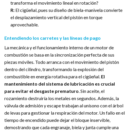
transforma el movimiento lineal en rotación?
R:
El cigüeñal, pues su diseño de biela-manivela convierte
el desplazamiento vertical del pistón en torque
aprovechable.
Entendiendo los carretes y las líneas de pago
La mecánica y el funcionamiento interno de un motor de
combustión se basa en la sincronización perfecta de sus
piezas móviles. Todo arranca con el movimiento del pistón
dentro del cilindro, transformando la explosión del
combustible en energía rotativa para el cigüeñal.
El
mantenimiento del sistema de lubricación es crucial
para evitar el desgaste prematuro
. Sin aceite, el
rozamiento destruiría los metales en segundos. Además, la
válvula de admisión y escape trabajan al unísono con el árbol
de levas para gestionar la respiración del motor. Un fallo en el
tiempo de encendido puede dejar el bloque inservible,
demostrando que cada engranaje, biela y junta cumple una