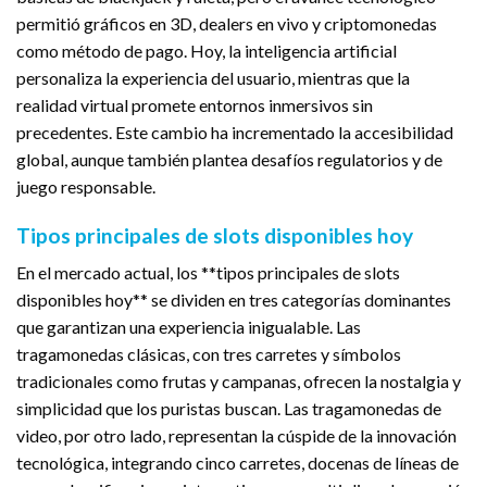
permitió gráficos en 3D, dealers en vivo y criptomonedas
como método de pago. Hoy, la inteligencia artificial
personaliza la experiencia del usuario, mientras que la
realidad virtual promete entornos inmersivos sin
precedentes. Este cambio ha incrementado la accesibilidad
global, aunque también plantea desafíos regulatorios y de
juego responsable.
Tipos principales de slots disponibles hoy
En el mercado actual, los **tipos principales de slots
disponibles hoy** se dividen en tres categorías dominantes
que garantizan una experiencia inigualable. Las
tragamonedas clásicas, con tres carretes y símbolos
tradicionales como frutas y campanas, ofrecen la nostalgia y
simplicidad que los puristas buscan. Las tragamonedas de
video, por otro lado, representan la cúspide de la innovación
tecnológica, integrando cinco carretes, docenas de líneas de