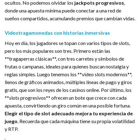
ocultos. No podemos olvidar los
jackpots progresivos
,
donde una apuesta mínima puede conectar a una red de
sueños compartidos, acumulando premios que cambian vidas.
Videotragamonedas con historias inmersivas
Hoy en día, los jugadores se topan con varios tipos de slots,
pero los más populares son tres. Primero están las
**tragaperras clásicas**, con tres carretes y símbolos de
frutas o campanas, ideales para quienes buscan nostalgia y
reglas simples. Luego tenemos los **video slots modernos**,
llenos de gráficos animados, múltiples líneas de pago y giros
gratis, que son los reyes de los casinos online. Por último, los
**slots progresivos** ofrecen un bote que crece con cada
apuesta, convirtiendo un giro común en una posible fortuna.
Elegir el tipo de slot adecuado mejora tu experiencia de
juego
. Recuerda que cada máquina tiene su propia volatilidad
y RTP.