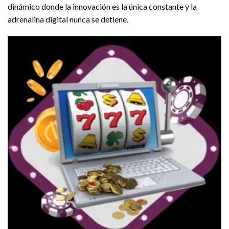
dinámico donde la innovación es la única constante y la
adrenalina digital nunca se detiene.