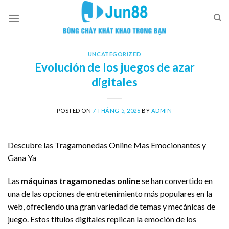
Skip
to
content
UNCATEGORIZED
Evolución de los juegos de azar
digitales
POSTED ON
7 THÁNG 5, 2026
BY
ADMIN
Descubre las Tragamonedas Online Mas Emocionantes y
Gana Ya
Las
máquinas tragamonedas online
se han convertido en
una de las opciones de entretenimiento más populares en la
web, ofreciendo una gran variedad de temas y mecánicas de
juego. Estos títulos digitales replican la emoción de los