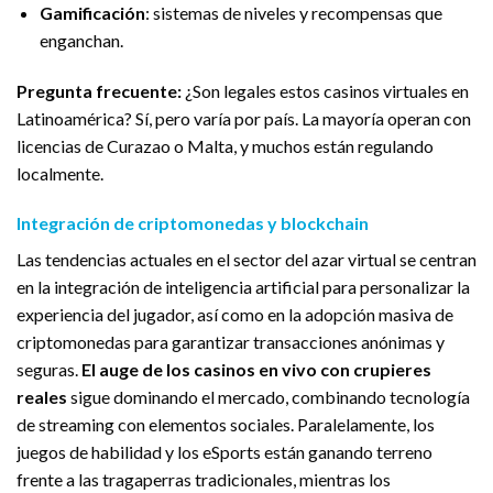
Gamificación
: sistemas de niveles y recompensas que
enganchan.
Pregunta frecuente:
¿Son legales estos casinos virtuales en
Latinoamérica? Sí, pero varía por país. La mayoría operan con
licencias de Curazao o Malta, y muchos están regulando
localmente.
Integración de criptomonedas y blockchain
Las tendencias actuales en el sector del azar virtual se centran
en la integración de inteligencia artificial para personalizar la
experiencia del jugador, así como en la adopción masiva de
criptomonedas para garantizar transacciones anónimas y
seguras.
El auge de los casinos en vivo con crupieres
reales
sigue dominando el mercado, combinando tecnología
de streaming con elementos sociales. Paralelamente, los
juegos de habilidad y los eSports están ganando terreno
frente a las tragaperras tradicionales, mientras los