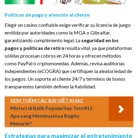
Políticas de pago y atención al cliente
Elegir un casino confiable exige verificar su licencia de juego
emitida por autoridades como la MGA o Gibraltar,
garantizando cumplimiento legal. La
seguridad en los
pagos y políticas de retiro
resulta vital, ya que plataformas
sólidas procesan cobros en 24 horas y ofrecen métodos
como PayPal o criptomonedas. Además, revisa auditorías
independientes (eCOGRA) que certifiquen la aleatoriedad de
los juegos. Un soporte al cliente 24/7 y términos de bonos
transparentes también definen la fiabilidad.
XEM THÊM CÁC BÀI VIẾT KHÁC
Misteri di Balik Popularitas Toto911:
Apa yang Membuatnya Begitu
Menarik?
Estrategias para maximizar el entretenimiento