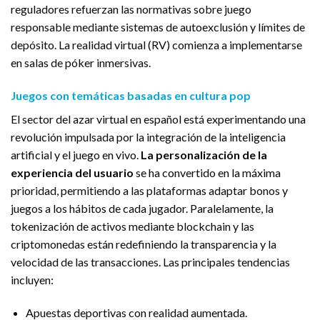
reguladores refuerzan las normativas sobre juego
responsable mediante sistemas de autoexclusión y límites de
depósito. La realidad virtual (RV) comienza a implementarse
en salas de póker inmersivas.
Juegos con temáticas basadas en cultura pop
El sector del azar virtual en español está experimentando una
revolución impulsada por la integración de la inteligencia
artificial y el juego en vivo.
La personalización de la
experiencia del usuario
se ha convertido en la máxima
prioridad, permitiendo a las plataformas adaptar bonos y
juegos a los hábitos de cada jugador. Paralelamente, la
tokenización de activos mediante blockchain y las
criptomonedas están redefiniendo la transparencia y la
velocidad de las transacciones. Las principales tendencias
incluyen:
Apuestas deportivas con realidad aumentada.