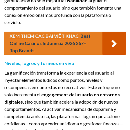
gamificación no solo mejora la
usabilidad
al guiar el
comportamiento del usuario, sino que también fomenta una
conexión emocional más profunda con la plataforma o
servicio.
XEM THÊM CÁC BÀI VIẾT KHÁC
Best
Online Casinos Indonesia 2026 267+
Top Brands
Niveles, logros y torneos en vivo
La gamificación transforma la experiencia del usuario al
inyectar elementos lúdicos como puntos, niveles y
recompensas en contextos no recreativos. Este enfoque no
solo incrementa el
engagement del usuario en entornos
digitales
, sino que también acelera la adopción de nuevos
comportamientos. Al activar mecanismos de dopamina y
competencia amistosa, las plataformas logran que acciones
cotidianas—como aprender un idioma o gestionar finanzas—