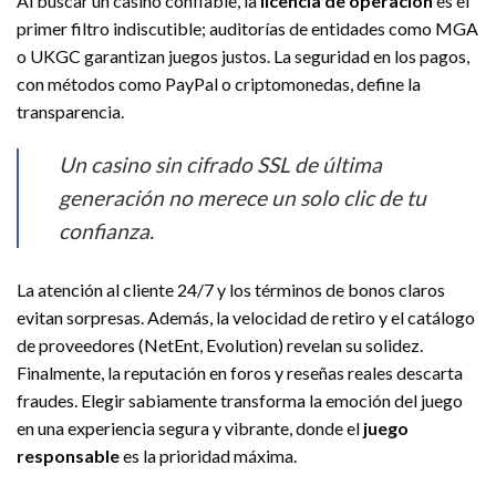
Al buscar un casino confiable, la
licencia de operación
es el
primer filtro indiscutible; auditorías de entidades como MGA
o UKGC garantizan juegos justos. La seguridad en los pagos,
con métodos como PayPal o criptomonedas, define la
transparencia.
Un casino sin cifrado SSL de última
generación no merece un solo clic de tu
confianza.
La atención al cliente 24/7 y los términos de bonos claros
evitan sorpresas. Además, la velocidad de retiro y el catálogo
de proveedores (NetEnt, Evolution) revelan su solidez.
Finalmente, la reputación en foros y reseñas reales descarta
fraudes. Elegir sabiamente transforma la emoción del juego
en una experiencia segura y vibrante, donde el
juego
responsable
es la prioridad máxima.