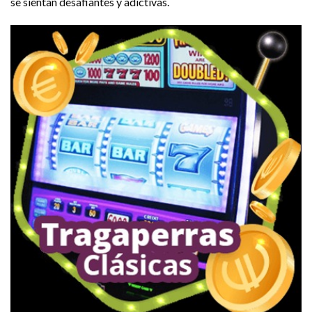
se sientan desafiantes y adictivas.