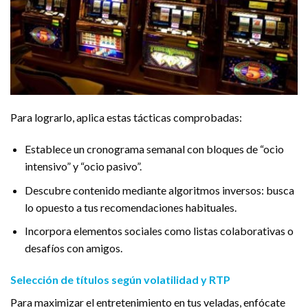
Para lograrlo, aplica estas tácticas comprobadas:
Establece un cronograma semanal con bloques de “ocio
intensivo” y “ocio pasivo”.
Descubre contenido mediante algoritmos inversos: busca
lo opuesto a tus recomendaciones habituales.
Incorpora elementos sociales como listas colaborativas o
desafíos con amigos.
Selección de títulos según volatilidad y RTP
Para maximizar el entretenimiento en tus veladas, enfócate