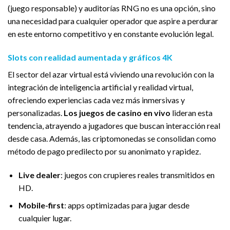
(juego responsable) y auditorías RNG no es una opción, sino
una necesidad para cualquier operador que aspire a perdurar
en este entorno competitivo y en constante evolución legal.
Slots con realidad aumentada y gráficos 4K
El sector del azar virtual está viviendo una revolución con la
integración de inteligencia artificial y realidad virtual,
ofreciendo experiencias cada vez más inmersivas y
personalizadas.
Los juegos de casino en vivo
lideran esta
tendencia, atrayendo a jugadores que buscan interacción real
desde casa. Además, las criptomonedas se consolidan como
método de pago predilecto por su anonimato y rapidez.
Live dealer
: juegos con crupieres reales transmitidos en
HD.
Mobile-first
: apps optimizadas para jugar desde
cualquier lugar.