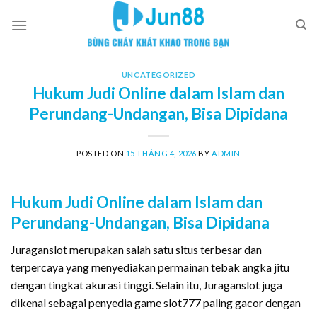
Skip
to
content
UNCATEGORIZED
Hukum Judi Online dalam Islam dan
Perundang-Undangan, Bisa Dipidana
POSTED ON
15 THÁNG 4, 2026
BY
ADMIN
Hukum Judi Online dalam Islam dan
Perundang-Undangan, Bisa Dipidana
Juraganslot merupakan salah satu situs terbesar dan
terpercaya yang menyediakan permainan tebak angka jitu
dengan tingkat akurasi tinggi. Selain itu, Juraganslot juga
dikenal sebagai penyedia game slot777 paling gacor dengan