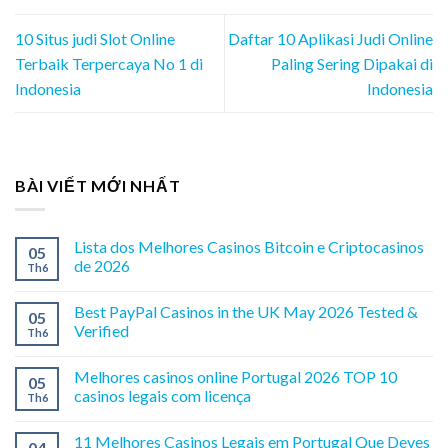
10 Situs judi Slot Online
Daftar 10 Aplikasi Judi Online
Terbaik Terpercaya No 1 di
Paling Sering Dipakai di
Indonesia
Indonesia
BÀI VIẾT MỚI NHẤT
Lista dos Melhores Casinos Bitcoin e Criptocasinos
05
de 2026
Th6
Best PayPal Casinos in the UK May 2026 Tested &
05
Verified
Th6
Melhores casinos online Portugal 2026 TOP 10
05
casinos legais com licença
Th6
11 Melhores Casinos Legais em Portugal Que Deves
04