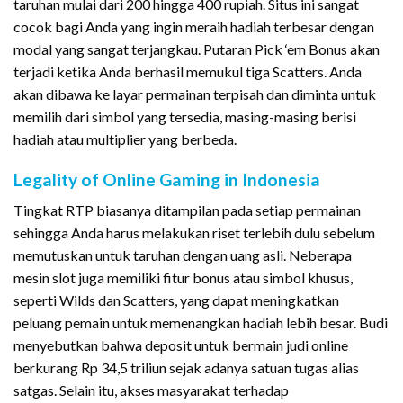
taruhan mulai dari 200 hingga 400 rupiah. Situs ini sangat
cocok bagi Anda yang ingin meraih hadiah terbesar dengan
modal yang sangat terjangkau. Putaran Pick ‘em Bonus akan
terjadi ketika Anda berhasil memukul tiga Scatters. Anda
akan dibawa ke layar permainan terpisah dan diminta untuk
memilih dari simbol yang tersedia, masing-masing berisi
hadiah atau multiplier yang berbeda.
Legality of Online Gaming in Indonesia
Tingkat RTP biasanya ditampilan pada setiap permainan
sehingga Anda harus melakukan riset terlebih dulu sebelum
memutuskan untuk taruhan dengan uang asli. Neberapa
mesin slot juga memiliki fitur bonus atau simbol khusus,
seperti Wilds dan Scatters, yang dapat meningkatkan
peluang pemain untuk memenangkan hadiah lebih besar. Budi
menyebutkan bahwa deposit untuk bermain judi online
berkurang Rp 34,5 triliun sejak adanya satuan tugas alias
satgas. Selain itu, akses masyarakat terhadap