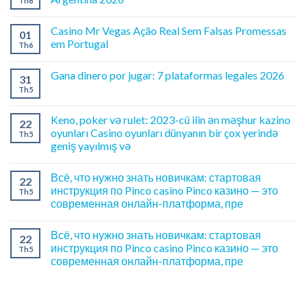
Th6
Casino Mr Vegas Ação Real Sem Falsas Promessas
01
em Portugal
Th6
Gana dinero por jugar: 7 plataformas legales 2026
31
Th5
Keno, poker və rulet: 2023-cü ilin ən məşhur kazino
22
oyunları Casino oyunları dünyanın bir çox yerində
Th5
geniş yayılmış və
Всё, что нужно знать новичкам: стартовая
22
инструкция по Pinco casino Pinco казино — это
Th5
современная онлайн-платформа, пре
Всё, что нужно знать новичкам: стартовая
22
инструкция по Pinco casino Pinco казино — это
Th5
современная онлайн-платформа, пре