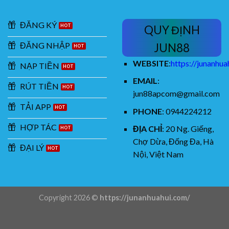
ĐĂNG KÝ
QUY ĐỊNH
ĐĂNG NHẬP
JUN88
WEBSITE
:
https://junanhu
NẠP TIỀN
EMAIL
:
RÚT TIỀN
jun88apcom@gmail.com
TẢI APP
PHONE
: 0944224212
HỢP TÁC
ĐỊA CHỈ
:
20 Ng. Giếng,
Chợ Dừa, Đống Đa, Hà
ĐẠI LÝ
Nội, Việt Nam
Copyright 2026 ©
https://junanhuahui.com/