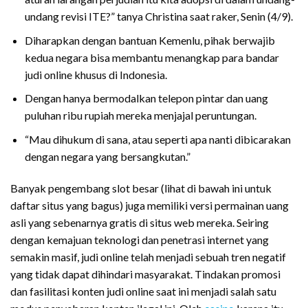
undang revisi ITE?” tanya Christina saat raker, Senin (4/9).
Diharapkan dengan bantuan Kemenlu, pihak berwajib
kedua negara bisa membantu menangkap para bandar
judi online khusus di Indonesia.
Dengan hanya bermodalkan telepon pintar dan uang
puluhan ribu rupiah mereka menjajal peruntungan.
“Mau dihukum di sana, atau seperti apa nanti dibicarakan
dengan negara yang bersangkutan.”
Banyak pengembang slot besar (lihat di bawah ini untuk
daftar situs yang bagus) juga memiliki versi permainan uang
asli yang sebenarnya gratis di situs web mereka. Seiring
dengan kemajuan teknologi dan penetrasi internet yang
semakin masif, judi online telah menjadi sebuah tren negatif
yang tidak dapat dihindari masyarakat. Tindakan promosi
dan fasilitasi konten judi online saat ini menjadi salah satu