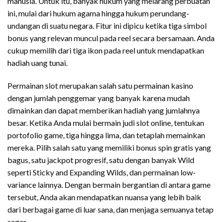
manusia. Untuk itu, banyak hukum yang melarang perbuatan
ini, mulai dari hukum agama hingga hukum perundang-
undangan di suatu negara. Fitur ini dipicu ketika tiga simbol
bonus yang relevan muncul pada reel secara bersamaan. Anda
cukup memilih dari tiga ikon pada reel untuk mendapatkan
hadiah uang tunai.
Permainan slot merupakan salah satu permainan kasino
dengan jumlah penggemar yang banyak karena mudah
dimainkan dan dapat memberikan hadiah yang jumlahnya
besar. Ketika Anda mulai bermain judi slot online, tentukan
portofolio game, tiga hingga lima, dan tetaplah memainkan
mereka. Pilih salah satu yang memiliki bonus spin gratis yang
bagus, satu jackpot progresif, satu dengan banyak Wild
seperti Sticky and Expanding Wilds, dan permainan low-
variance lainnya. Dengan bermain bergantian di antara game
tersebut, Anda akan mendapatkan nuansa yang lebih baik
dari berbagai game di luar sana, dan menjaga semuanya tetap
segar.