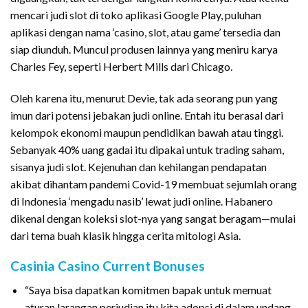
mencari judi slot di toko aplikasi Google Play, puluhan
aplikasi dengan nama ‘casino, slot, atau game’ tersedia dan
siap diunduh. Muncul produsen lainnya yang meniru karya
Charles Fey, seperti Herbert Mills dari Chicago.
Oleh karena itu, menurut Devie, tak ada seorang pun yang
imun dari potensi jebakan judi online. Entah itu berasal dari
kelompok ekonomi maupun pendidikan bawah atau tinggi.
Sebanyak 40% uang gadai itu dipakai untuk trading saham,
sisanya judi slot. Kejenuhan dan kehilangan pendapatan
akibat dihantam pandemi Covid-19 membuat sejumlah orang
di Indonesia ‘mengadu nasib’ lewat judi online. Habanero
dikenal dengan koleksi slot-nya yang sangat beragam—mulai
dari tema buah klasik hingga cerita mitologi Asia.
Casinia Casino Current Bonuses
“Saya bisa dapatkan komitmen bapak untuk memuat
aturan larangan perjudian itu kita adopsi di dalam undang-