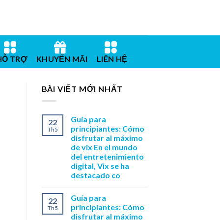
HỖ TRỢ
KHUYẾN MÃI
LIÊN HỆ
BÀI VIẾT MỚI NHẤT
Guía para
22
principiantes: Cómo
Th5
disfrutar al máximo
de vix En el mundo
del entretenimiento
digital, Vix se ha
destacado co
Guía para
22
principiantes: Cómo
Th5
disfrutar al máximo