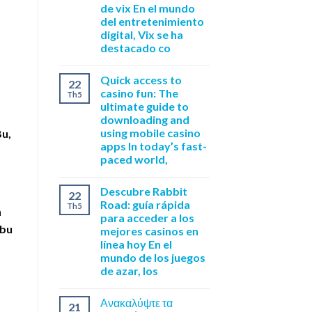
de vix En el mundo
del entretenimiento
digital, Vix se ha
destacado co
Quick access to
22
casino fun: The
Th5
ultimate guide to
downloading and
using mobile casino
Bu,
apps In today’s fast-
paced world,
Descubre Rabbit
22
Road: guía rápida
Th5
n
para acceder a los
 bu
mejores casinos en
línea hoy En el
mundo de los juegos
.
de azar, los
Ανακαλύψτε τα
21