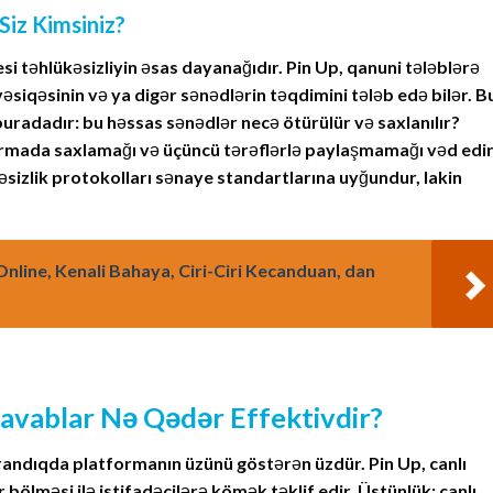
Siz Kimsiniz?
i təhlükəsizliyin əsas dayanağıdır. Pin Up, qanuni tələblərə
əsiqəsinin və ya digər sənədlərin təqdimini tələb edə bilər. B
uradadır: bu həssas sənədlər necə ötürülür və saxlanılır?
rmada saxlamağı və üçüncü tərəflərlə paylaşmamağı vəd edir
sizlik protokolları sənaye standartlarına uyğundur, lakin
Online, Kenali Bahaya, Ciri-Ciri Kecanduan, dan
avablar Nə Qədər Effektivdir?
randıqda platformanın üzünü göstərən üzdür. Pin Up, canlı
 bölməsi ilə istifadəçilərə kömək təklif edir. Üstünlük: canlı