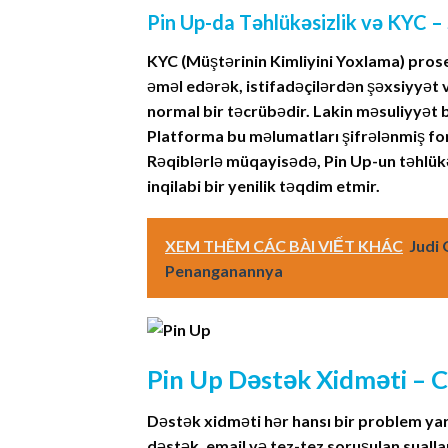
Pin Up-da Təhlükəsizlik və KYC – 
KYC (Müştərinin Kimliyini Yoxlama) proses
əməl edərək, istifadəçilərdən şəxsiyyət v
normal bir təcrübədir. Lakin məsuliyyət b
Platforma bu məlumatları şifrələnmiş fo
Rəqiblərlə müqayisədə, Pin Up-un təhlükə
inqilabi bir yenilik təqdim etmir.
XEM THÊM CÁC BÀI VIẾT KHÁC
Judi 
Penanganannya
Pin Up Dəstək Xidməti – C
Dəstək xidməti hər hansı bir problem ya
dəstək, email və tez-tez soruşulan suallar