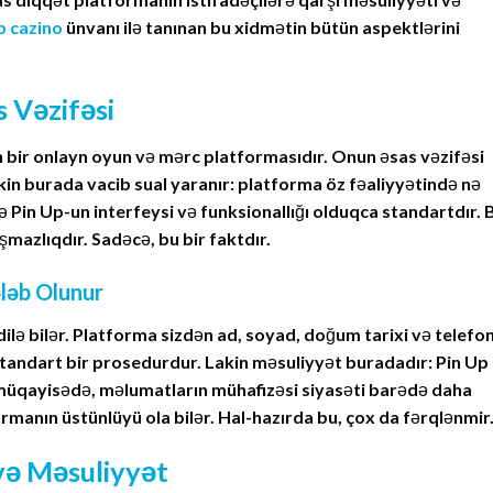
p cazino
ünvanı ilə tanınan bu xidmətin bütün aspektlərini
 Vəzifəsi
 bir onlayn oyun və mərc platformasıdır. Onun əsas vəzifəsi
akin burada vacib sual yaranır: platforma öz fəaliyyətində nə
 Pin Up-un interfeysi və funksionallığı olduqca standartdır. 
ışmazlıqdır. Sadəcə, bu bir faktdır.
ləb Olunur
ilə bilər. Platforma sizdən ad, soyad, doğum tarixi və telefo
standart bir prosedurdur. Lakin məsuliyyət buradadır: Pin Up
 müqayisədə, məlumatların mühafizəsi siyasəti barədə daha
manın üstünlüyü ola bilər. Hal-hazırda bu, çox da fərqlənmir
 və Məsuliyyət