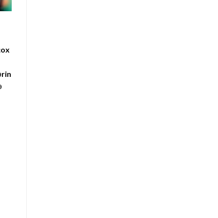
çox
ərin
ə