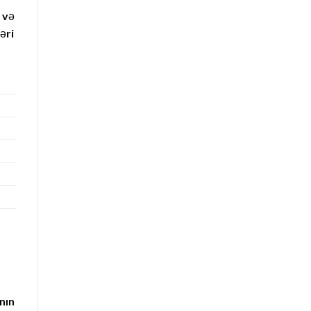
 və
əri
nın