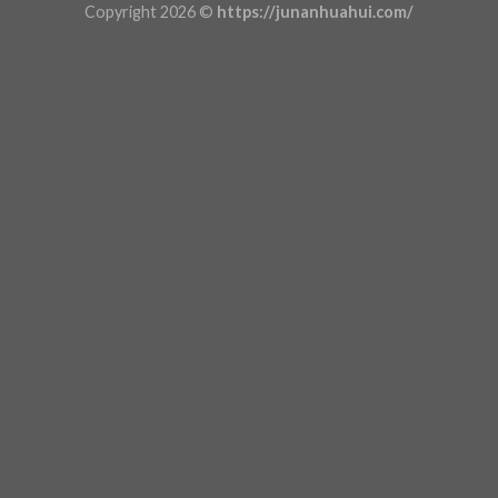
Copyright 2026 ©
https://junanhuahui.com/