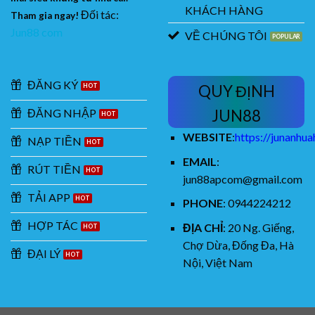
KHÁCH HÀNG
Đối tác:
Tham gia ngay!
Jun88 com
VỀ CHÚNG TÔI
ĐĂNG KÝ
QUY ĐỊNH
ĐĂNG NHẬP
JUN88
WEBSITE
:
https://junanhu
NẠP TIỀN
EMAIL
:
RÚT TIỀN
jun88apcom@gmail.com
TẢI APP
PHONE
: 0944224212
HỢP TÁC
ĐỊA CHỈ
:
20 Ng. Giếng,
Chợ Dừa, Đống Đa, Hà
ĐẠI LÝ
Nội, Việt Nam