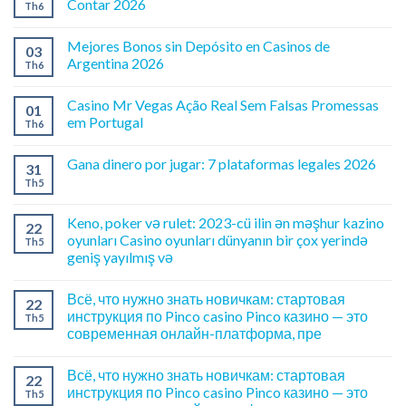
Contar 2026
Th6
Mejores Bonos sin Depósito en Casinos de
03
Argentina 2026
Th6
Casino Mr Vegas Ação Real Sem Falsas Promessas
01
em Portugal
Th6
Gana dinero por jugar: 7 plataformas legales 2026
31
Th5
Keno, poker və rulet: 2023-cü ilin ən məşhur kazino
22
oyunları Casino oyunları dünyanın bir çox yerində
Th5
geniş yayılmış və
Всё, что нужно знать новичкам: стартовая
22
инструкция по Pinco casino Pinco казино — это
Th5
современная онлайн-платформа, пре
Всё, что нужно знать новичкам: стартовая
22
инструкция по Pinco casino Pinco казино — это
Th5