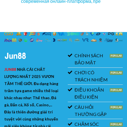
современная онлайн-платформа, пре
CHÍNH SÁCH
BẢO MẬT
JUN88
NHÀ CÁI CHẤT
CHƠI CÓ
LƯỢNG NHẤT 2025 VƯƠN
TRÁCH NHIỆM
TẦM THẾ GIỚI. Đa dạng hàng
ĐIỀU KHOẢN
trăm tựa game nhiều thể loại
ĐIỀU KIỆN
khác nhau như: Thể thao, Đá
gà, Bắn cá, Xổ số, Casino,...
CÂU HỎI
Đây là thiên đường giải trí
THƯỜNG GẶP
tuyệt vời cùng những khuyến
CHĂM SÓC
mãi siêu khủng từ nhà cái.