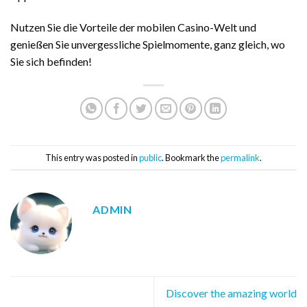
Nutzen Sie die Vorteile der mobilen Casino-Welt und
genießen Sie unvergessliche Spielmomente, ganz gleich, wo
Sie sich befinden!
This entry was posted in
public
. Bookmark the
permalink
.
ADMIN
Discover the amazing world